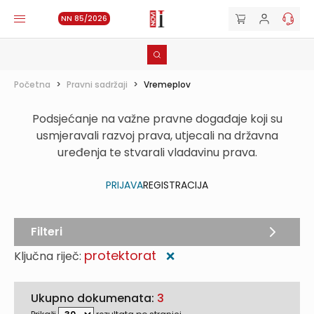
NN 85/2026
Početna
>
Pravni sadržaji
>
Vremeplov
Podsjećanje na važne pravne događaje koji su
usmjeravali razvoj prava, utjecali na državna
uređenja te stvarali vladavinu prava.
PRIJAVA
REGISTRACIJA
Filteri
protektorat
Ključna riječ:
❌
Ukupno dokumenata:
3