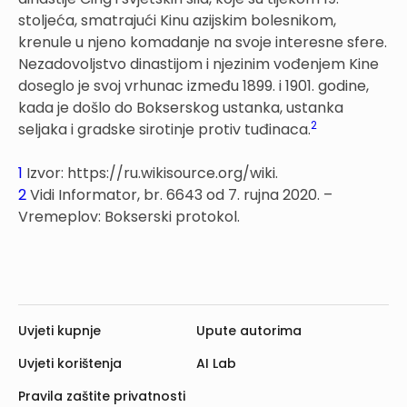
stoljeća, smatrajući Kinu azijskim bolesnikom,
krenule u njeno komadanje na svoje interesne sfere.
Nezadovoljstvo dinastijom i njezinim vođenjem Kine
doseglo je svoj vrhunac između 1899. i 1901. godine,
kada je došlo do Bokserskog ustanka, ustanka
2
seljaka i gradske sirotinje protiv tuđinaca.
1
Izvor: https://ru.wikisource.org/wiki.
2
Vidi Informator, br. 6643 od 7. rujna 2020. –
Vremeplov: Bokserski protokol.
Uvjeti kupnje
Upute autorima
Uvjeti korištenja
AI Lab
Pravila zaštite privatnosti