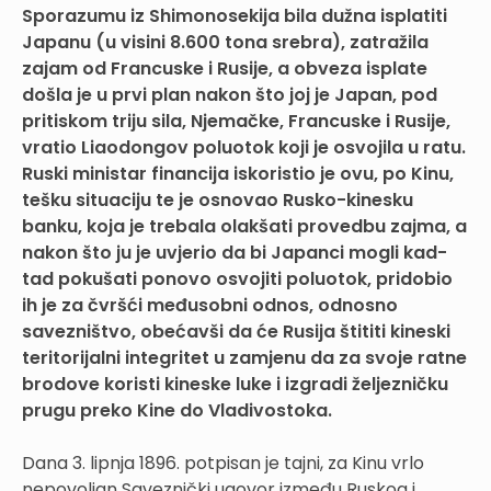
Sporazumu iz Shimonosekija bila dužna isplatiti
Japanu (u visini 8.600 tona srebra), zatražila
zajam od Francuske i Rusije, a obveza isplate
došla je u prvi plan nakon što joj je Japan, pod
pritiskom triju sila, Njemačke, Francuske i Rusije,
vratio Liaodongov poluotok koji je osvojila u ratu.
Ruski ministar financija iskoristio je ovu, po Kinu,
tešku situaciju te je osnovao Rusko-kinesku
banku, koja je trebala olakšati provedbu zajma, a
nakon što ju je uvjerio da bi Japanci mogli kad-
tad pokušati ponovo osvojiti poluotok, pridobio
ih je za čvršći međusobni odnos, odnosno
savezništvo, obećavši da će Rusija štititi kineski
teritorijalni integritet u zamjenu da za svoje ratne
brodove koristi kineske luke i izgradi željezničku
prugu preko Kine do Vladivostoka.
Dana 3. lipnja 1896. potpisan je tajni, za Kinu vrlo
nepovoljan Saveznički ugovor između Ruskog i