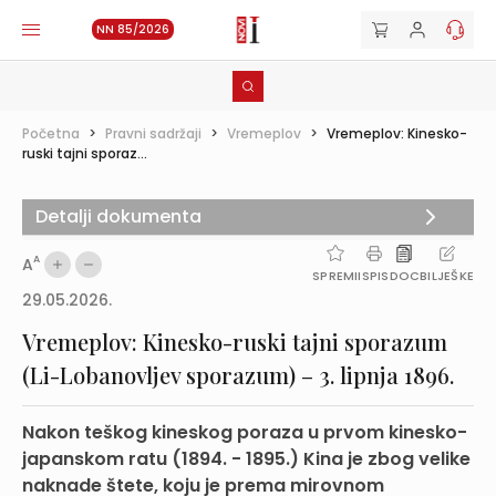
NN 85/2026
Početna
>
Pravni sadržaji
>
Vremeplov
>
Vremeplov: Kinesko-
ruski tajni sporaz...
Detalji dokumenta
A
A
SPREMI
ISPIS
DOC
BILJEŠKE
29.05.2026.
Vremeplov: Kinesko-ruski tajni sporazum
(Li-Lobanovljev sporazum) – 3. lipnja 1896.
Nakon teškog kineskog poraza u prvom kinesko-
japanskom ratu (1894. - 1895.) Kina je zbog velike
naknade štete, koju je prema mirovnom