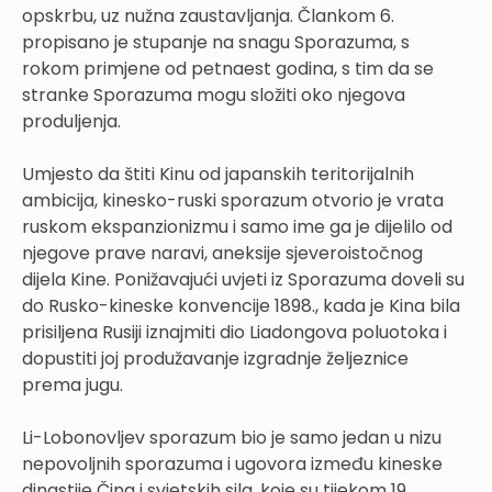
opskrbu, uz nužna zaustavljanja. Člankom 6.
propisano je stupanje na snagu Sporazuma, s
rokom primjene od petnaest godina, s tim da se
stranke Sporazuma mogu složiti oko njegova
produljenja.
Umjesto da štiti Kinu od japanskih teritorijalnih
ambicija, kinesko-ruski sporazum otvorio je vrata
ruskom ekspanzionizmu i samo ime ga je dijelilo od
njegove prave naravi, aneksije sjeveroistočnog
dijela Kine. Ponižavajući uvjeti iz Sporazuma doveli su
do Rusko-kineske konvencije 1898., kada je Kina bila
prisiljena Rusiji iznajmiti dio Liadongova poluotoka i
dopustiti joj produžavanje izgradnje željeznice
prema jugu.
Li-Lobonovljev sporazum bio je samo jedan u nizu
nepovoljnih sporazuma i ugovora između kineske
dinastije Čing i svjetskih sila, koje su tijekom 19.