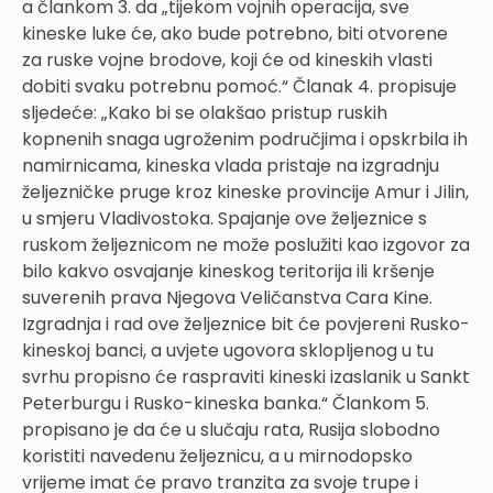
a člankom 3. da „tijekom vojnih operacija, sve
kineske luke će, ako bude potrebno, biti otvorene
za ruske vojne brodove, koji će od kineskih vlasti
dobiti svaku potrebnu pomoć.“ Članak 4. propisuje
sljedeće: „Kako bi se olakšao pristup ruskih
kopnenih snaga ugroženim područjima i opskrbila ih
namirnicama, kineska vlada pristaje na izgradnju
željezničke pruge kroz kineske provincije Amur i Jilin,
u smjeru Vladivostoka. Spajanje ove željeznice s
ruskom željeznicom ne može poslužiti kao izgovor za
bilo kakvo osvajanje kineskog teritorija ili kršenje
suverenih prava Njegova Veličanstva Cara Kine.
Izgradnja i rad ove željeznice bit će povjereni Rusko-
kineskoj banci, a uvjete ugovora sklopljenog u tu
svrhu propisno će raspraviti kineski izaslanik u Sankt
Peterburgu i Rusko-kineska banka.“ Člankom 5.
propisano je da će u slučaju rata, Rusija slobodno
koristiti navedenu željeznicu, a u mirnodopsko
vrijeme imat će pravo tranzita za svoje trupe i