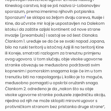
Kineskog carstva, koji se još naziva Li-Lobanovljev
sporazum, prema imenima njihovih potpisnika.
1
Sporazum
se sklapa sa željom dvaju careva, Rusije i
Kine, da učvrste mir koji je uspostavljen na Dalekom
istoku i da zaštite azijski kontinent od nove strane
invazije (preambula) i sastoji se od šest članaka.
Člankom 1. uređuje se da će se svaki napad Japana,
bilo na ruski teritorij u istočnoj Aziji ili na teritorij Kine
ili Koreje, smatrati razlogom za trenutnu primjenu
ovog ugovora. U tom slučaju, obje visoke ugovorne
stranke obvezuju se međusobno podržavati svim
kopnenim i pomorskim snagama koje će im u tom
trenutku biti na raspolaganju i, koliko je to moguće,
međusobno pomagati u opskrbi oružanih snaga.
Člankom 2. određeno je da „nakon što su obje
visoke ugovorne stranke poduzele zajedničku akciju,
nijedna od njih ne može sklopiti mirovni ugovor s
protivničkom stranom bez pristanka druge strane“,