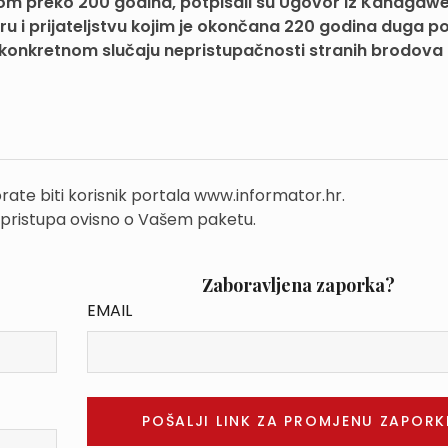
nom preko 200 godina, potpisali su Ugovor iz Kanagawe
i prijateljstvu kojim je okončana 220 godina duga pol
 u konkretnom slučaju nepristupačnosti stranih brodova
rate biti korisnik portala www.informator.hr.
 pristupa ovisno o Vašem paketu.
Zaboravljena zaporka?
EMAIL