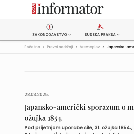
ZAKONODAVSTVO
SUDSKA PRAKSA
Početna
>
Pravni sadržaji
>
Vremeplov
>
Japansko-ameri
28.03.2025.
Japansko-američki sporazum o mir
ožujka 1854.
Pod prijetnjom uporabe sile, 31. ožujka 1854