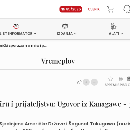
NN 85/2026
CJENIK
LIST INFORMATOR
IZDANJA
ALATI
čki sporazum o miru i p...
Vremeplov
A
A
SPREMI
ISPIS
D
u i prijateljstvu: Ugovor iz Kanagawe - 3
., Sjedinjene Američke Države i Šogunat Tokugawa (nazi