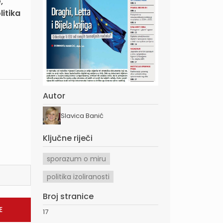
,
itika
Autor
Slavica Banić
Ključne riječi
sporazum o miru
politika izoliranosti
Broj stranice
17