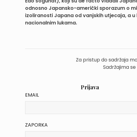
Edo šogunat), koji su de facto vladali Japa
odnosno Japansko-američki sporazum o miru 
izoliranosti Japana od vanjskih utjecaja, a
nacionalnim lukama.
Za pristup do sadržaja mo
Sadržajima se
Prijava
EMAIL
ZAPORKA