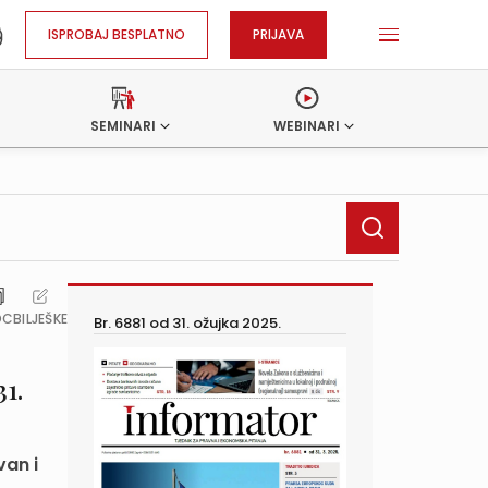
ISPROBAJ BESPLATNO
PRIJAVA
SEMINARI
WEBINARI
OC
BILJEŠKE
Br. 6881 od
31. ožujka 2025.
1.
van i