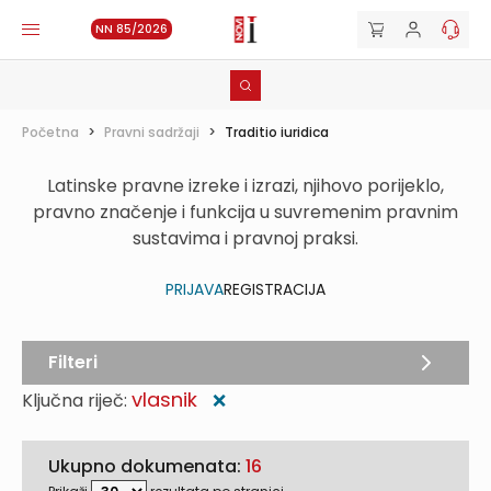
NN 85/2026
Početna
>
Pravni sadržaji
>
Traditio iuridica
Latinske pravne izreke i izrazi, njihovo porijeklo,
pravno značenje i funkcija u suvremenim pravnim
sustavima i pravnoj praksi.
PRIJAVA
REGISTRACIJA
Filteri
vlasnik
Ključna riječ:
❌
Ukupno dokumenata:
16