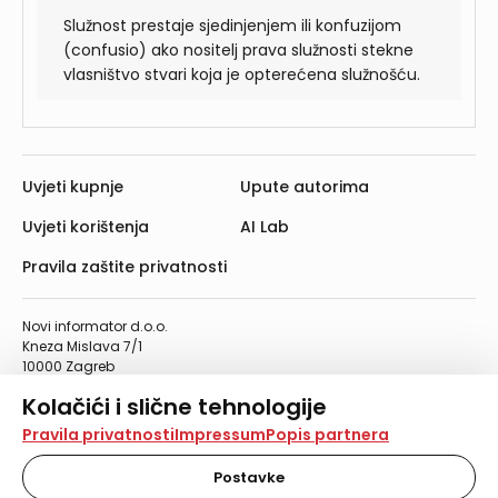
Služnost prestaje sjedinjenjem ili konfuzijom
(confusio) ako nositelj prava služnosti stekne
vlasništvo stvari koja je opterećena služnošću.
Uvjeti kupnje
Upute autorima
Uvjeti korištenja
AI Lab
Pravila zaštite privatnosti
Novi informator d.o.o.
Kneza Mislava 7/1
10000 Zagreb
Telefon: 01/4555-454
Kolačići i slične tehnologije
Telefaks: 01/4612-553
info@informator.hr
Na našoj web stranici koristimo kolačiće i slične
Pravila privatnosti
Impressum
Popis partnera
tehnologije za pohranu, čitanje i obradu informacija na
vašem uređaju. Time poboljšavamo korisničko iskustvo,
Postavke
PRATITE NAS:
analiziramo promet na stranici te prikazujemo sadržaje i