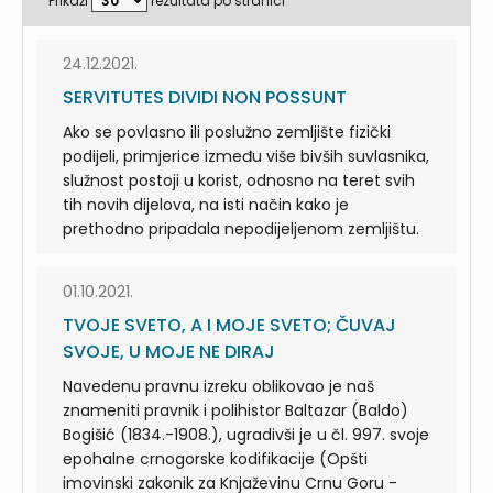
Prikaži
rezultata po stranici
24.12.2021.
SERVITUTES DIVIDI NON POSSUNT
Ako se povlasno ili poslužno zemljište fizički
podijeli, primjerice između više bivših suvlasnika,
služnost postoji u korist, odnosno na teret svih
tih novih dijelova, na isti način kako je
prethodno pripadala nepodijeljenom zemljištu.
01.10.2021.
TVOJE SVETO, A I MOJE SVETO; ČUVAJ
SVOJE, U MOJE NE DIRAJ
Navedenu pravnu izreku oblikovao je naš
znameniti pravnik i polihistor Baltazar (Baldo)
Bogišić (1834.-1908.), ugradivši je u čl. 997. svoje
epohalne crnogorske kodifikacije (Opšti
imovinski zakonik za Knjaževinu Crnu Goru -