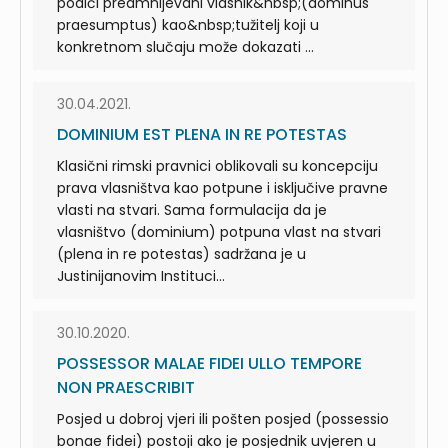
podići predmnijevani vlasnik&nbsp;(dominus
praesumptus) kao&nbsp;tužitelj koji u
konkretnom slučaju može dokazati ...
30.04.2021.
DOMINIUM EST PLENA IN RE POTESTAS
Klasični rimski pravnici oblikovali su koncepciju
prava vlasništva kao potpune i isključive pravne
vlasti na stvari. Sama formulacija da je
vlasništvo (dominium) potpuna vlast na stvari
(plena in re potestas) sadržana je u
Justinijanovim Instituci...
30.10.2020.
POSSESSOR MALAE FIDEI ULLO TEMPORE
NON PRAESCRIBIT
Posjed u dobroj vjeri ili pošten posjed (possessio
bonae fidei) postoji ako je posjednik uvjeren u