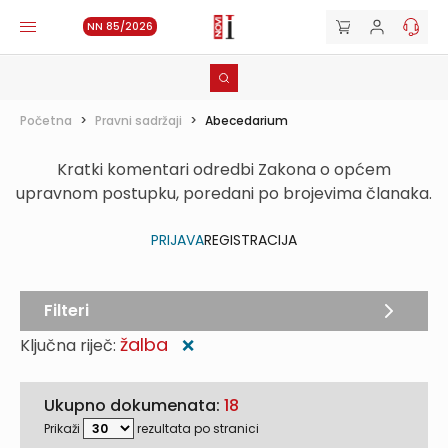
NN 85/2026
Početna
>
Pravni sadržaji
>
Abecedarium
Kratki komentari odredbi Zakona o općem
upravnom postupku, poredani po brojevima članaka.
PRIJAVA
REGISTRACIJA
Filteri
žalba
Ključna riječ:
❌
Ukupno dokumenata:
18
Prikaži
rezultata po stranici