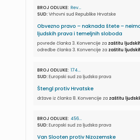
BROJ ODLUKE:
Rev...
SUD:
Vrhovni sud Republike Hrvatske
Obvezno pravo – naknada štete – neimov
ljudskih prava i temeljnih sloboda
povrede članka 3. Konvencije za
zaštitu ljudsk
odredbe članka 3. Konvencije za
zaštitu ljudsk
BROJ ODLUKE:
174...
SUD:
Europski sud za ljudska prava
Štengl protiv Hrvatske
države iz članka 8. Konvencije za
zaštitu ljudsk
BROJ ODLUKE:
456...
SUD:
Europski sud za ljudska prava
Van Slooten protiv Nizozemske