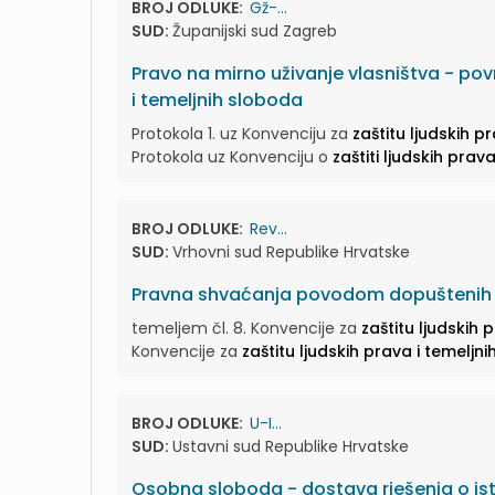
BROJ ODLUKE:
Gž-...
SUD:
Županijski sud Zagreb
Pravo na mirno uživanje vlasništva - povre
i temeljnih sloboda
Protokola 1. uz Konvenciju za
zaštitu ljudskih p
Protokola uz Konvenciju o
zaštiti ljudskih prav
BROJ ODLUKE:
Rev...
SUD:
Vrhovni sud Republike Hrvatske
Pravna shvaćanja povodom dopuštenih r
temeljem čl. 8. Konvencije za
zaštitu ljudskih 
Konvencije za
zaštitu ljudskih prava i temeljn
BROJ ODLUKE:
U-I...
SUD:
Ustavni sud Republike Hrvatske
Osobna sloboda - dostava rješenja o is