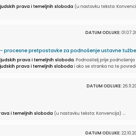
 ljudskih prava i temeljnih sloboda
(u nastavku teksta: Konvenci
DATUM ODLUKE:
01.07.2
ovu - procesne pretpostavke za podnošenje ustavne tužb
 ljudskih prava i temeljnih sloboda
. Podnositelj prije podnošenja .
ljudskih prava i temeljnih sloboda
i ako se stranka na te povrede 
DATUM ODLUKE:
26.11.2
prava i temeljnih sloboda
(u nastavku teksta: Konvencija) ...
DATUM ODLUKE:
22.10.2