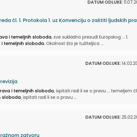
DATUM ODLUKE:
11.07.
da čl. 1. Protokola 1. uz Konvenciju o zaštiti ljudskih pr
rava i temeljnih sloboda
, sve sukladno presudi Europskog ... 1.
a i temeljnih sloboda
. Okolnost što je tužiteljica ...
DATUM ODLUKE:
14.02.2
evizija
prava i temeljnih sloboda
, ispitati radi li se o pravu ... temeljem čl
ih sloboda
, ispitati radi li se o pravu ...
DATUM ODLUKE:
25.02.2
tražnom zatvoru