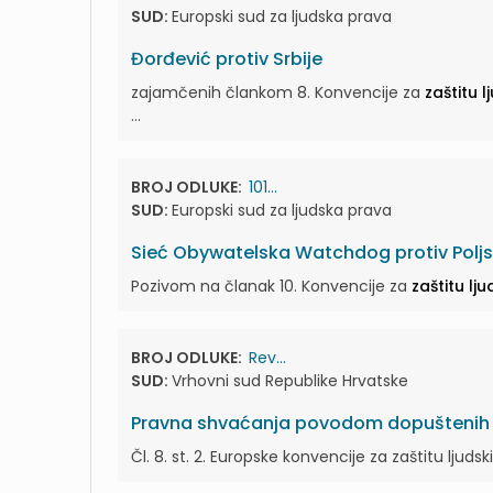
SUD:
Europski sud za ljudska prava
Đorđević protiv Srbije
zajamčenih člankom 8. Konvencije za
zaštitu 
...
BROJ ODLUKE:
101...
SUD:
Europski sud za ljudska prava
Sieć Obywatelska Watchdog protiv Polj
Pozivom na članak 10. Konvencije za
zaštitu lj
BROJ ODLUKE:
Rev...
SUD:
Vrhovni sud Republike Hrvatske
Pravna shvaćanja povodom dopuštenih r
Čl. 8. st. 2. Europske konvencije za zaštitu ljud