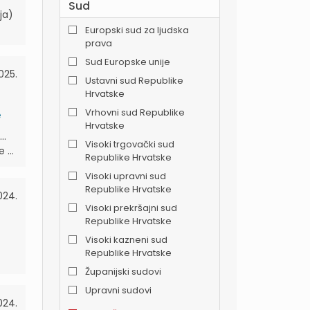
Sud
ja)
Europski sud za ljudska
prava
Sud Europske unije
025.
Ustavni sud Republike
Hrvatske
Vrhovni sud Republike
e
Hrvatske
..
Visoki trgovački sud
...
Republike Hrvatske
Visoki upravni sud
Republike Hrvatske
024.
Visoki prekršajni sud
Republike Hrvatske
Visoki kazneni sud
Republike Hrvatske
Županijski sudovi
Upravni sudovi
024.