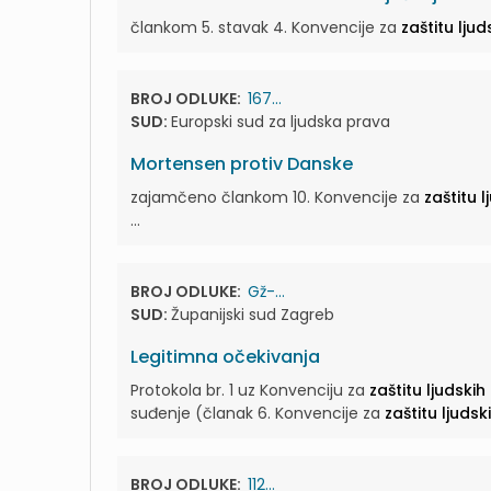
člankom 5. stavak 4. Konvencije za
zaštitu lju
BROJ ODLUKE:
167...
SUD:
Europski sud za ljudska prava
Mortensen protiv Danske
zajamčeno člankom 10. Konvencije za
zaštitu 
...
BROJ ODLUKE:
Gž-...
SUD:
Županijski sud Zagreb
Legitimna očekivanja
Protokola br. 1 uz Konvenciju za
zaštitu ljudski
suđenje (članak 6. Konvencije za
zaštitu ljuds
BROJ ODLUKE:
112...