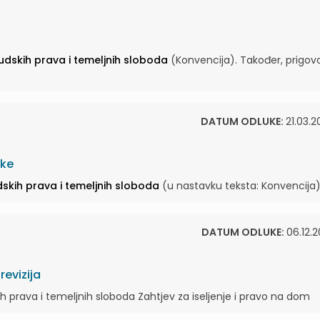
ljudskih prava i temeljnih sloboda
(Konvencija). Također, prigovo
DATUM ODLUKE:
21.03.2
ske
udskih prava i temeljnih sloboda
(u nastavku teksta: Konvencija) 
DATUM ODLUKE:
06.12.2
evizija
skih prava i temeljnih sloboda Zahtjev za iseljenje i pravo na dom