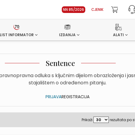
NN 85/2026
CJENIK
LIST INFORMATOR
IZDANJA
ALATI
Sentence
upravnopravna odluka s ključnim dijelom obrazloženja i ja
stajalištem o određenom pitanju.
PRIJAVA
REGISTRACIJA
Prikaži
rezultata po s