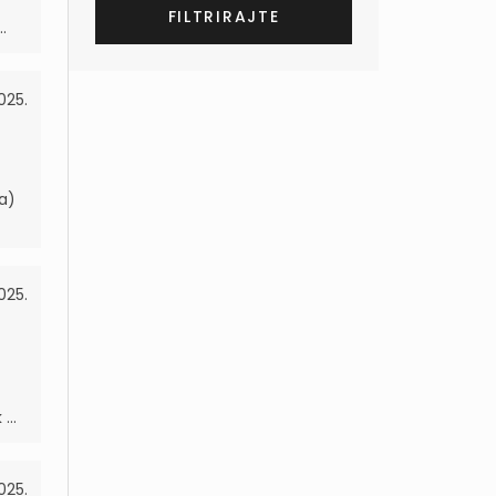
.
2025.
a)
025.
...
025.