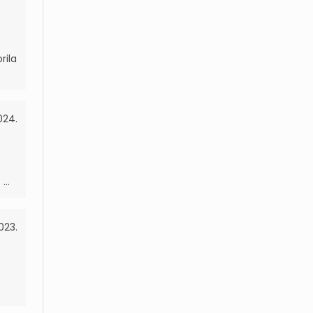
rila
024.
...
023.