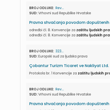
BROJ ODLUKE:
Rev...
SUD:
Vrhovni sud Republike Hrvatske
Pravna shvaćanja povodom dopuštenih r
odredbi čl. 8. Konvencije za
zaštitu ljudskih pr
odredbi čl. 8. Konvencije za
zaštitu ljudskih pr
BROJ ODLUKE:
323...
SUD:
Europski sud za ljudska prava
Çobantur Turizm Ticaret ve Nakliyat Ltd. Ş
Protokola br. 1 Konvencije za
zaštitu ljudskih p
BROJ ODLUKE:
Rev...
SUD:
Vrhovni sud Republike Hrvatske
Pravna shvaćanja povodom dopuštenih r