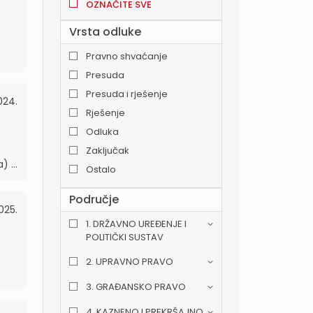
OZNAČITE SVE
Vrsta odluke
Pravno shvaćanje
Presuda
Presuda i rješenje
024.
Rješenje
Odluka
Zaključak
 ...
Ostalo
Područje
025.
1. DRŽAVNO UREĐENJE I
POLITIČKI SUSTAV
2. UPRAVNO PRAVO
3. GRAĐANSKO PRAVO
4. KAZNENO I PREKRŠAJNO