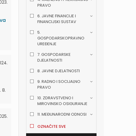
2023.
PRAVO
6. JAVNE FINANCIJE I
ava
FINANCIJSKI SUSTAV
5.
GOSPODARSKOPRAVNO
UREĐENJE
7. GOSPODARSKE
DJELATNOSTI
024.
8. JAVNE DJELATNOSTI
9. RADNO I SOCIJALNO
PRAVO
. 8.
10. ZDRAVSTVENO I
MIROVINSKO OSIGURANJE
11. MEĐUNARODNI ODNOSI
025.
OZNAČITE SVE