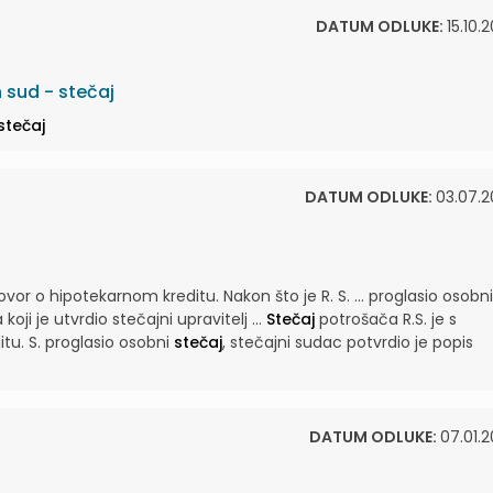
DATUM ODLUKE:
15.10.
 sud - stečaj
stečaj
DATUM ODLUKE:
03.07.2
vor o hipotekarnom kreditu. Nakon što je R. S. ... proglasio osobni
koji je utvrdio stečajni upravitelj ...
Stečaj
potrošača R.S. je s
tu. S. proglasio osobni
stečaj
, stečajni sudac potvrdio je popis
DATUM ODLUKE:
07.01.2