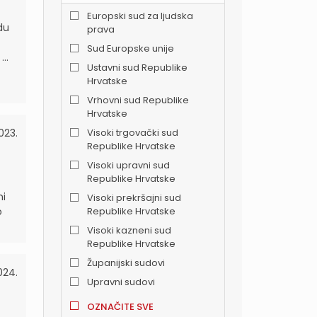
Europski sud za ljudska
du
prava
Sud Europske unije
..
Ustavni sud Republike
Hrvatske
Vrhovni sud Republike
Hrvatske
023.
Visoki trgovački sud
Republike Hrvatske
Visoki upravni sud
Republike Hrvatske
ni
Visoki prekršajni sud
o
Republike Hrvatske
Visoki kazneni sud
Republike Hrvatske
Županijski sudovi
024.
Upravni sudovi
OZNAČITE SVE