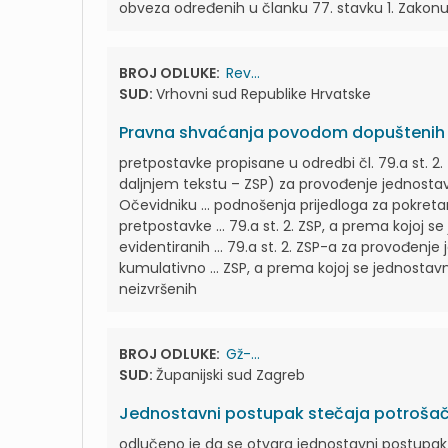
obveza određenih u članku 77. stavku 1. Zakon
BROJ ODLUKE:
Rev...
SUD:
Vrhovni sud Republike Hrvatske
Pravna shvaćanja povodom dopuštenih r
pretpostavke propisane u odredbi čl. 79.a st. 2
daljnjem tekstu – ZSP) za provođenje jednost
Očevidniku ... podnošenja prijedloga za pokre
pretpostavke ... 79.a st. 2. ZSP, a prema kojoj s
evidentiranih ... 79.a st. 2. ZSP-a za provođen
kumulativno ... ZSP, a prema kojoj se jednostav
neizvršenih
BROJ ODLUKE:
Gž-...
SUD:
Županijski sud Zagreb
Jednostavni postupak stečaja potroša
odlučeno je da se otvara jednostavni postupa