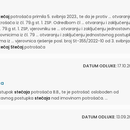
tečaj
potrošača primila 5. svibnja 2023., te da je protiv ... otvaranj
rošača iz čl. 79.g st. 1. ZSP. Odredbom čl ... otvaranju i zaključenj
 79.g st. 1. ZSP, vjerovniku se ... otvaranju i zaključenju jednostav
vnicima iz čl. 79 ... otvaranju i zaključenju jednostavnog postup
ima iz ... vjerovnica rješenje posl. broj St-355/2022-10 od 3. svibnja
tečaj
Stečaj
potrošača
DATUM ODLUKE:
17.10.
ča
ostupak
stečaja
potrošača B.B., te je potrošač oslobođen od
ostavnog postupka
stečaja
nad imovinom potrošača. ...
DATUM ODLUKE:
13.09.2