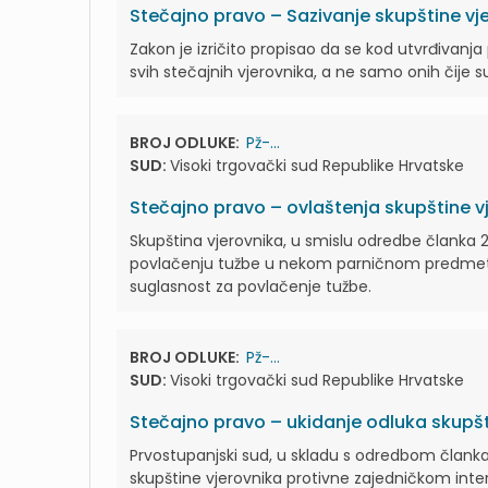
Stečajno pravo – Sazivanje skupštine vj
Zakon je izričito propisao da se kod utvrđivanja
svih stečajnih vjerovnika, a ne samo onih čije s
BROJ ODLUKE:
Pž-...
SUD:
Visoki trgovački sud Republike Hrvatske
Stečajno pravo – ovlaštenja skupštine v
Skupština vjerovnika, u smislu odredbe članka 
povlačenju tužbe u nekom parničnom predmetu u
suglasnost za povlačenje tužbe.
BROJ ODLUKE:
Pž-...
SUD:
Visoki trgovački sud Republike Hrvatske
Stečajno pravo – ukidanje odluka skupšt
Prvostupanjski sud, u skladu s odredbom članka
skupštine vjerovnika protivne zajedničkom inter