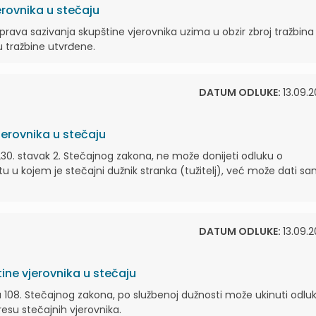
erovnika u stečaju
 prava sazivanja skupštine vjerovnika uzima u obzir zbroj tražbina
u tražbine utvrđene.
DATUM ODLUKE:
13.09.2
jerovnika u stečaju
230. stavak 2. Stečajnog zakona, ne može donijeti odluku o
 kojem je stečajni dužnik stranka (tužitelj), već može dati s
DATUM ODLUKE:
13.09.2
ine vjerovnika u stečaju
 108. Stečajnog zakona, po službenoj dužnosti može ukinuti odlu
esu stečajnih vjerovnika.