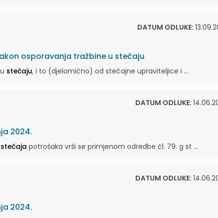
DATUM ODLUKE:
13.09.2
nakon osporavanja tražbine u stečaju
 u
stečaju
, i to (djelomično) od stečajne upraviteljice i ...
DATUM ODLUKE:
14.06.2
nja 2024.
g
stečaja
potrošaka vrši se primjenom odredbe čl. 79. g st ...
DATUM ODLUKE:
14.06.2
nja 2024.