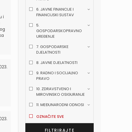
6. JAVNE FINANCIJE I
FINANCIJSKI SUSTAV
u i
u
5.
nog
GOSPODARSKOPRAVNO
ka
UREĐENJE
7. GOSPODARSKE
DJELATNOSTI
8. JAVNE DJELATNOSTI
2023.
9. RADNO I SOCIJALNO
PRAVO
10. ZDRAVSTVENO I
MIROVINSKO OSIGURANJE
11. MEĐUNARODNI ODNOSI
OZNAČITE SVE
023.