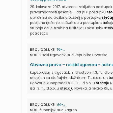
29. kolovoza 2017. otvoren i zaključen postupa
pravomoćnosti rješenja, - da je u postupku
ste
utvrđenja da tražbina tužitelj u postupku
steča
pobijano rješenje ističući da u postupku
stečaj
stupnja da je tražbina tužitelja u postupku
steč
potrošača
BROJ ODLUKE:
Pž-...
SUD:
Visoki trgovački sud Republike Hrvatske
Obvezno pravo – raskid ugovora - nakna
kupoprodaji s trgovačkim društvom I.S. T... d.o.o
sklopljen sa stečajnim dužnikom T... d.o.o. u
ste
Ugovor o kupoprodaji s I.S. T.... d.o.o. u
stečaju
No
iza I.S. T... d.o.o. u
stečaju
Novska, a nikako RH, u 
BROJ ODLUKE:
Gž-...
SUD:
Županijski sud Zagreb