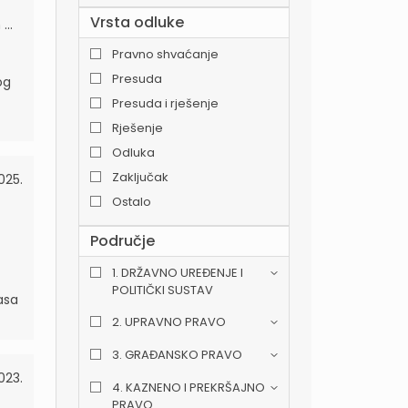
Vrsta odluke
..
Pravno shvaćanje
Presuda
og
Presuda i rješenje
Rješenje
Odluka
Zaključak
2025.
Ostalo
Područje
1. DRŽAVNO UREĐENJE I
POLITIČKI SUSTAV
masa
2. UPRAVNO PRAVO
3. GRAĐANSKO PRAVO
023.
4. KAZNENO I PREKRŠAJNO
PRAVO