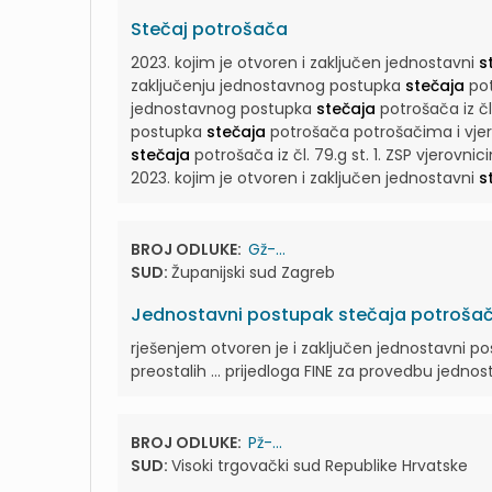
Stečaj potrošača
2023. kojim je otvoren i zaključen jednostavni
s
zaključenju jednostavnog postupka
stečaja
pot
jednostavnog postupka
stečaja
potrošača iz čl.
postupka
stečaja
potrošača potrošačima i vjero
stečaja
potrošača iz čl. 79.g st. 1. ZSP vjerovnic
2023. kojim je otvoren i zaključen jednostavni
s
BROJ ODLUKE:
Gž-...
SUD:
Županijski sud Zagreb
Jednostavni postupak stečaja potroša
rješenjem otvoren je i zaključen jednostavni p
preostalih ... prijedloga FINE za provedbu jedn
BROJ ODLUKE:
Pž-...
SUD:
Visoki trgovački sud Republike Hrvatske