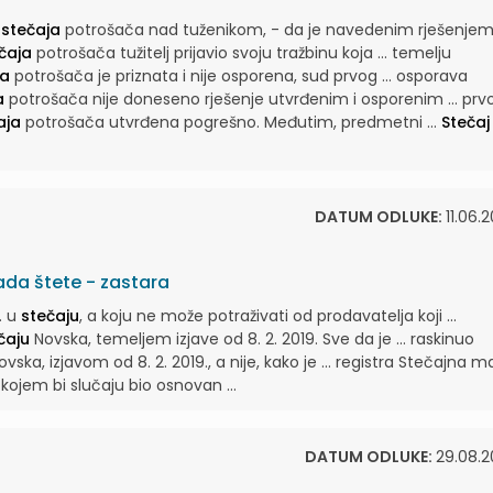
k
stečaja
potrošača nad tuženikom, - da je navedenim rješenjem .
čaja
potrošača tužitelj prijavio svoju tražbinu koja ... temelju
ja
potrošača je priznata i nije osporena, sud prvog ... osporava
a
potrošača nije doneseno rješenje utvrđenim i osporenim ... prv
aja
potrošača utvrđena pogrešno. Međutim, predmetni ...
Stečaj
DATUM ODLUKE:
11.06.
da štete - zastara
. u
stečaju
, a koju ne može potraživati od prodavatelja koji ...
čaju
Novska, temeljem izjave od 8. 2. 2019. Sve da je ... raskinuo
vska, izjavom od 8. 2. 2019., a nije, kako je ... registra Stečajna 
kojem bi slučaju bio osnovan ...
DATUM ODLUKE:
29.08.2