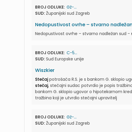
BROJ ODLUKE:
Gž-...
SUD:
Županijski sud Zagreb
Nedopustivost ovrhe – stvarno nadležan
Nedopustivost ovrhe – stvarno nadležan sud -
BROJ ODLUKE:
C-5...
SUD:
Sud Europske unije
Wiszkier
Stečaj
potrošača R.S. je s bankom G. sklopio ugo
stečaj
, stečajni sudac potvrdio je popis tražbina 
bankom G. sklopio ugovor o hipotekarnom kredi
tražbina koji je utvrdio stečajni upravitelj
BROJ ODLUKE:
Gž-...
SUD:
Županijski sud Zagreb