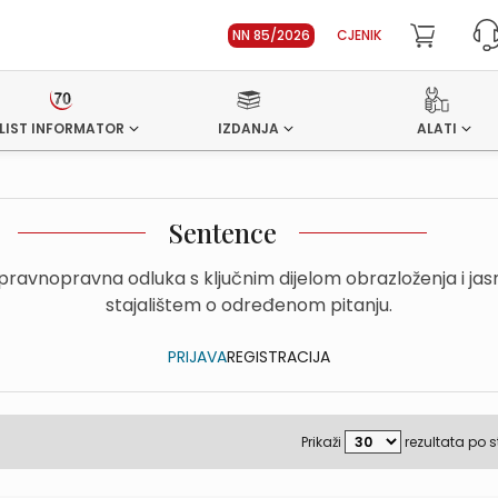
NN 85/2026
CJENIK
LIST INFORMATOR
IZDANJA
ALATI
Sentence
upravnopravna odluka s ključnim dijelom obrazloženja i ja
stajalištem o određenom pitanju.
PRIJAVA
REGISTRACIJA
Prikaži
rezultata po s