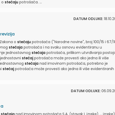
u o
stečaju
potrošača. ...
DATUM ODLUKE:
18.10.
evizija
. Zakona o
stečaju
potrošača ("Narodne novine", broj 100/15 i 67/18 
avnog
stečaja
potrošača i na svaku osnovu evidentiranu u
tanje jednostavnog
stečaja
potrošača, prilikom utvrđivanja postoj
e jednostavni
stečaj
potrošača može provesti ako jedna ili više
je jednostavnog
stečaja
nad imovinom potrošača, potrebno je
ni
stečaj
potrošača može provesti ako jedna ili više evidentiranih
DATUM ODLUKE:
06.09.2
ča
k
stečaja
nad imovinom potrošača S.A. (stavak I. izreke) ... izreke)