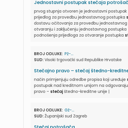
Jednostavni postupak stečaja potrošač
prvog stupnja otvoren je jednostavni postupak
prijedlog za provedbu jednostavnog postupka
dostavu očitovanja za provedbu jednostavno
otvaranju i zaključenju jednostavnog postupka
podnošenja prijedloga za otvaranje postupka
s
BROJ ODLUKE:
Pž-...
SUD:
Visoki trgovački sud Republike Hrvatske
Stečajno pravo – stečaj štedno-kreditne
način primjenjuju odredbe propisa koji uređuje
postupak nad kreditnom unijom na odgovarajući
pravo –
stečaj
štedno-kreditne unije |
BROJ ODLUKE:
Gž-...
SUD:
Županijski sud Zagreb
Stečaj potrošača