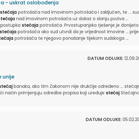
a - uskrat oslobođenja
stečaja
potrošača nad imovinom potrošača i zaključen, te ... su
stečaja
nad imovinom potrošača uz dokaz o slanju poziva ...
g postupka
stečaja
potrošača. Prvostupanjsko rješenje je donijeto .
stečaja
potrošača ako sud utvrdi da je vrijednost imovine ... prije
tečaja
potrošača te njegovo ponašanje tijekom sudskoga ...
DATUM ODLUKE:
12.09.2
 unije
stečaj
banaka, ako tim Zakonom nije drukčije određeno ... stečaj
 način primjenjuju odredbe propisa koji uređuje
stečaj
Stečajn
DATUM ODLUKE:
05.02.2