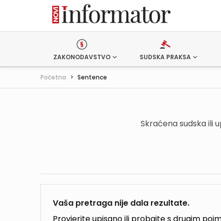
ZAKONODAVSTVO
SUDSKA PRAKSA
Početna
>
Sentence
Skraćena sudska ili 
Vaša pretraga nije dala rezultate.
Provjerite upisano ili probajte s drugim po