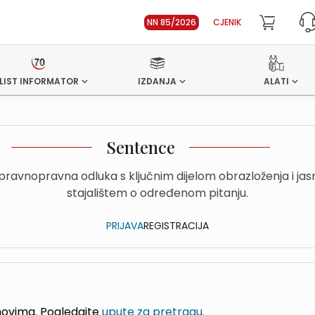
NN 85/2026
CJENIK
LIST INFORMATOR
IZDANJA
ALATI
Sentence
upravnopravna odluka s ključnim dijelom obrazloženja i ja
stajalištem o određenom pitanju.
PRIJAVA
REGISTRACIJA
jmovima. Pogledajte
upute za pretragu.