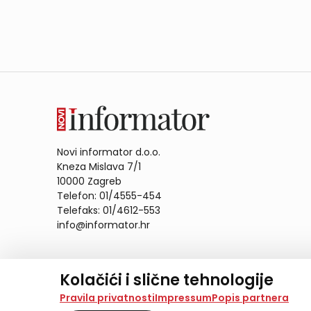
Novi informator d.o.o.
Kneza Mislava 7/1
10000 Zagreb
Telefon: 01/4555-454
Telefaks: 01/4612-553
info@informator.hr
PRATITE NAS:
Kolačići i slične tehnologije
Na našoj web stranici koristimo kolačiće i slične te
Pravila privatnosti
Impressum
Popis partnera
analiziramo promet na stranici te prikazujemo sadržaje