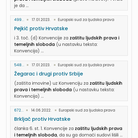
je da ...
499...
17.01.2023.
Europski sud za ljudska prava
Pejkić protiv Hrvatske
i 3. toč. (d) Konvencije za
zaštitu ljudskih prava i
temeljnih sloboda
(u nastavku teksta:
Konvencija) ...
548...
17.01.2023.
Europski sud za ljudska prava
Žegarac i drugi protiv Srbije
(zaštita imovine) uz Konvenciju za
zaštitu ljudskih
prava i temeljnih sloboda
(u nastavku teksta:
Konvencija) ...
672...
14.06.2022.
Europski sud za ljudska prava
Brkljač protiv Hrvatske
članka 6. st. 1. Konvencije za
zaštitu ljudskih prava
i temeljnih sloboda
, da su ga domaći sudovi lišili ...