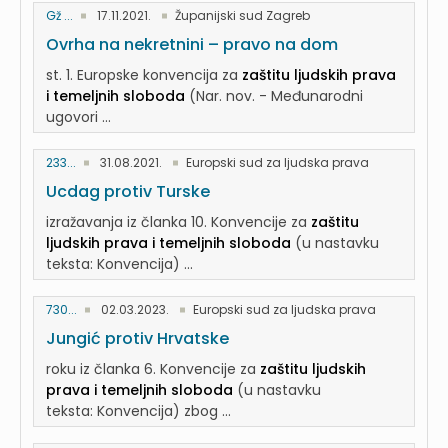
Gž ...
17.11.2021.
Županijski sud Zagreb
Ovrha na nekretnini – pravo na dom
st. 1. Europske konvencija za
zaštitu ljudskih prava
i temeljnih sloboda
(Nar. nov. - Međunarodni
ugovori ...
233...
31.08.2021.
Europski sud za ljudska prava
Ucdag protiv Turske
izražavanja iz članka 10. Konvencije za
zaštitu
ljudskih prava i temeljnih sloboda
(u nastavku
teksta: Konvencija) ...
730...
02.03.2023.
Europski sud za ljudska prava
Jungić protiv Hrvatske
roku iz članka 6. Konvencije za
zaštitu ljudskih
prava i temeljnih sloboda
(u nastavku
teksta: Konvencija) zbog ...