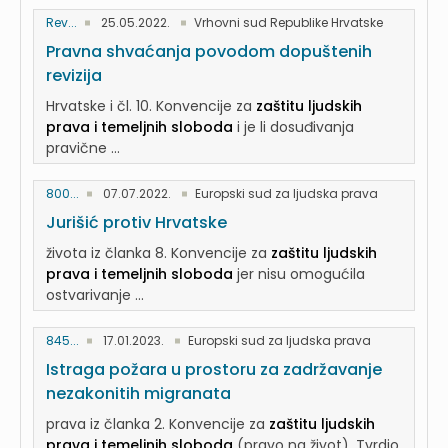
Rev...
25.05.2022.
Vrhovni sud Republike Hrvatske
Pravna shvaćanja povodom dopuštenih
revizija
Hrvatske i čl. 10. Konvencije za
zaštitu ljudskih
prava i temeljnih sloboda
i je li dosuđivanja
pravične ...
800...
07.07.2022.
Europski sud za ljudska prava
Jurišić protiv Hrvatske
života iz članka 8. Konvencije za
zaštitu ljudskih
prava i temeljnih sloboda
jer nisu omogućila
ostvarivanje ...
845...
17.01.2023.
Europski sud za ljudska prava
Istraga požara u prostoru za zadržavanje
nezakonitih migranata
prava iz članka 2. Konvencije za
zaštitu ljudskih
prava i temeljnih sloboda
(pravo na život). Tvrdio