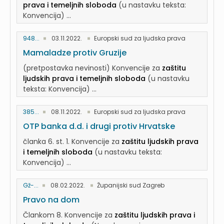
prava i temeljnih sloboda
(u nastavku teksta:
Konvencija) ...
948...
03.11.2022.
Europski sud za ljudska prava
Mamaladze protiv Gruzije
(pretpostavka nevinosti) Konvencije za
zaštitu
ljudskih prava i temeljnih sloboda
(u nastavku
teksta: Konvencija) ...
385...
08.11.2022.
Europski sud za ljudska prava
OTP banka d.d. i drugi protiv Hrvatske
članka 6. st. 1. Konvencije za
zaštitu ljudskih prava
i temeljnih sloboda
(u nastavku teksta:
Konvencija) ...
Gž-...
08.02.2022.
Županijski sud Zagreb
Pravo na dom
Člankom 8. Konvencije za
zaštitu ljudskih prava i