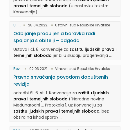
prava i temeljnih sloboda
(u nastavku teksta:
Konvencija) ...
U-I...
28.04.2022.
Ustavni sud Republike Hrvatske
Odbijanje produljenja boravka radi
spajanja s obitelji – odgoda
Ustava i čl. 8. Konvencije za
zaštitu ljudskih prava i
temeljnih sloboda
jer bi u slučaju protjerivanja ...
Rev...
02.03.2021.
Vrhovni sud Republike Hrvatske
Pravna shvaćanja povodom dopuštenih
revizija
odredbi čl. 6. st. 1. Konvencije za
zaštitu ljudskih
prava i temeljnih sloboda
("Narodne novine –
Međunarodni ... Protokola 1. uz Konvenciju za
zaštitu ljudskih prava i temeljnih sloboda
, bez
obzira na ishod spora? ...