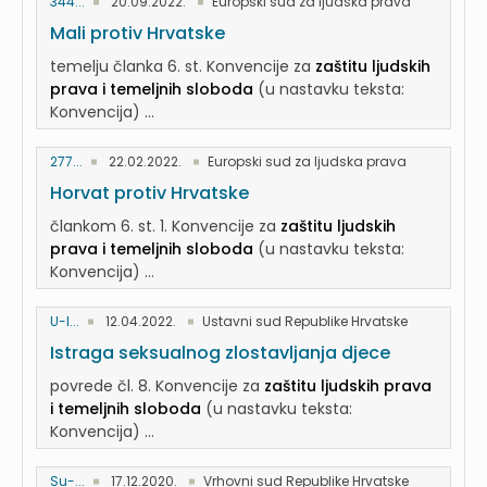
344...
20.09.2022.
Europski sud za ljudska prava
Mali protiv Hrvatske
temelju članka 6. st. Konvencije za
zaštitu ljudskih
prava i temeljnih sloboda
(u nastavku teksta:
Konvencija) ...
277...
22.02.2022.
Europski sud za ljudska prava
Horvat protiv Hrvatske
člankom 6. st. 1. Konvencije za
zaštitu ljudskih
prava i temeljnih sloboda
(u nastavku teksta:
Konvencija) ...
U-I...
12.04.2022.
Ustavni sud Republike Hrvatske
Istraga seksualnog zlostavljanja djece
povrede čl. 8. Konvencije za
zaštitu ljudskih prava
i temeljnih sloboda
(u nastavku teksta:
Konvencija) ...
Su-...
17.12.2020.
Vrhovni sud Republike Hrvatske