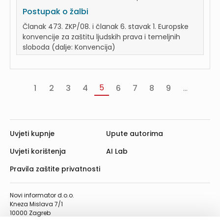
Postupak o žalbi
Članak 473. ZKP/08. i članak 6. stavak 1. Europske
konvencije za zaštitu ljudskih prava i temeljnih
sloboda (dalje: Konvencija)
5
1
2
3
4
6
7
8
9
...
«
‹
Sljede
P
Prva
Prethodna
›
»
Uvjeti kupnje
Upute autorima
Uvjeti korištenja
AI Lab
Pravila zaštite privatnosti
Novi informator d.o.o.
Kneza Mislava 7/1
10000 Zagreb