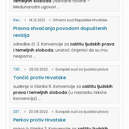
temeljnih sloboda
(Narodne novine –
Međunarodni ugovori ...
Rev...
14.12.2021.
Vrhovni sud Republike Hrvatske
Pravna shvaćanja povodom dopuštenih
revizija
odredbe čl. 3. Konvencije za
zaštitu ljudskih prava
i temeljnih sloboda
, unatoč činjenici da su mu
nesporno ...
735...
29.03.2022.
Europski sud za ljudska prava
Tončić protiv Hrvatske
suđenje iz članka 6. Konvencije za
zaštitu ljudskih
prava i temeljnih sloboda
(u nastavku teksta:
Konvencija) ...
337...
20.09.2022.
Europski sud za ljudska prava
Perkov protiv Hrvatske
pravo iz članka 3. Konvencije za
zaštitu ljudskih