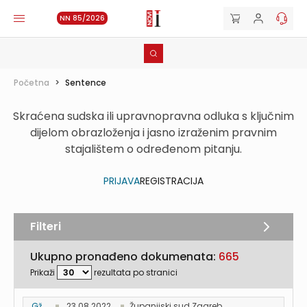
NN 85/2026
Početna
>
Sentence
Skraćena sudska ili upravnopravna odluka s ključnim
dijelom obrazloženja i jasno izraženim pravnim
stajalištem o određenom pitanju.
PRIJAVA
REGISTRACIJA
Filteri
Ukupno pronađeno dokumenata:
665
Prikaži
rezultata po stranici
Gž ...
23.08.2022.
Županijski sud Zagreb