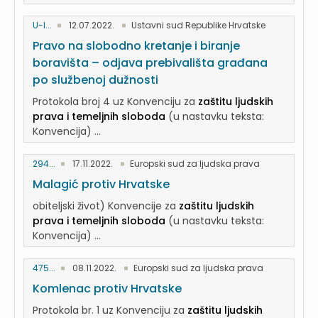
U-I...
12.07.2022.
Ustavni sud Republike Hrvatske
Pravo na slobodno kretanje i biranje
boravišta – odjava prebivališta građana
po službenoj dužnosti
Protokola broj 4 uz Konvenciju za
zaštitu ljudskih
prava i temeljnih sloboda
(u nastavku teksta:
Konvencija) ...
294...
17.11.2022.
Europski sud za ljudska prava
Malagić protiv Hrvatske
obiteljski život) Konvencije za
zaštitu ljudskih
prava i temeljnih sloboda
(u nastavku teksta:
Konvencija) ...
475...
08.11.2022.
Europski sud za ljudska prava
Komlenac protiv Hrvatske
Protokola br. 1 uz Konvenciju za
zaštitu ljudskih