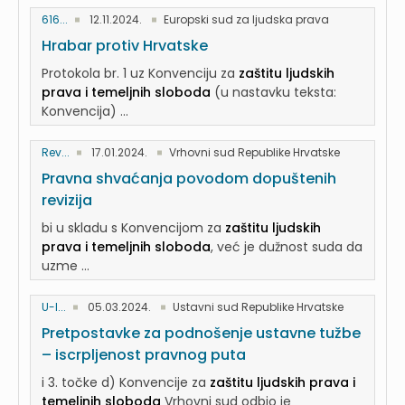
616...
12.11.2024.
Europski sud za ljudska prava
Hrabar protiv Hrvatske
Protokola br. 1 uz Konvenciju za
zaštitu ljudskih
prava i temeljnih sloboda
(u nastavku teksta:
Konvencija) ...
Rev...
17.01.2024.
Vrhovni sud Republike Hrvatske
Pravna shvaćanja povodom dopuštenih
revizija
bi u skladu s Konvencijom za
zaštitu ljudskih
prava i temeljnih sloboda
, već je dužnost suda da
uzme ...
U-I...
05.03.2024.
Ustavni sud Republike Hrvatske
Pretpostavke za podnošenje ustavne tužbe
– iscrpljenost pravnog puta
i 3. točke d) Konvencije za
zaštitu ljudskih prava i
temeljnih sloboda
Vrhovni sud odbio je