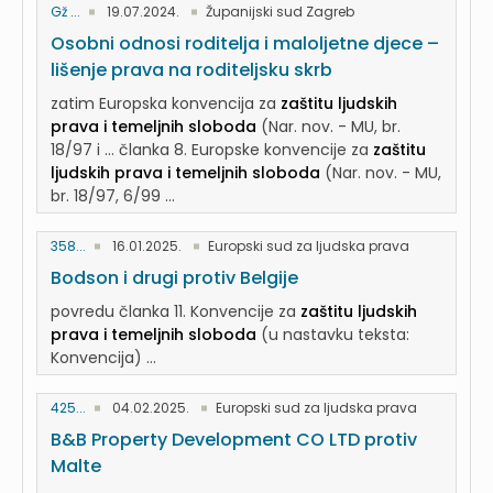
Gž ...
19.07.2024.
Županijski sud Zagreb
Osobni odnosi roditelja i maloljetne djece –
lišenje prava na roditeljsku skrb
zatim Europska konvencija za
zaštitu ljudskih
prava i temeljnih sloboda
(Nar. nov. - MU, br.
18/97 i ... članka 8. Europske konvencije za
zaštitu
ljudskih prava i temeljnih sloboda
(Nar. nov. - MU,
br. 18/97, 6/99 ...
358...
16.01.2025.
Europski sud za ljudska prava
Bodson i drugi protiv Belgije
povredu članka 11. Konvencije za
zaštitu ljudskih
prava i temeljnih sloboda
(u nastavku teksta:
Konvencija) ...
425...
04.02.2025.
Europski sud za ljudska prava
B&B Property Development CO LTD protiv
Malte