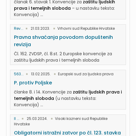
članak 6. stavak 1. Konvencije za
zaštitu ljudskih
prava i temeljnih sloboda
– u nastavku teksta:
Konvencija) ...
Rev...
21.03.2023.
Vrhovni sud Republike Hrvatske
Pravna shvaćanja povodom dopuštenih
revizija
Čl. 162. ZVDSP, čl. 8.st. 2 Europske konvencije za
zaštitu ljudskih prava i temeljnih sloboda
563...
13.02.2025.
Europski sud za ljudska prava
P. protiv Poljske
članke 8. i 14. Konvencije za
zaštitu ljudskih prava i
temeljnih sloboda
(u nastavku teksta:
Konvencija) ...
II ...
25.03.2024.
Visoki kazneni sud Republike
Hrvatske
Obligatorni istražni zatvor po čl. 123. stavka