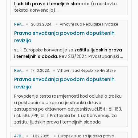
ljudskih prava i temeljnih sloboda
(u nastavku
teksta: Konvencija) ...
Rev...
26.03.2024.
Vrhovni sud Republike Hrvatske
Pravna shvaćanja povodom dopuštenih
revizija
st. 1. Europske konvencije za
zaštitu ljudskih prava
i temeljnih sloboda
. Rev 213/2024 Prvostupanjski ...
Rev...
17.10.2023.
Vrhovni sud Republike Hrvatske
Pravna shvaćanja povodom dopuštenih
revizija
Provođenje testa razmjernosti kod odluke o trošku
u postupcima u kojima je stranka država
zastupana po državnom odvjetništvučl.154., čl. 163.
i čl. 166. ZPP; čl. 1. Protokola br. 1. uz Konvenciju za
zaštitu ljudskih prava i temeljnih sloboda
478...
11.02.2025.
Europski sud za ljudska prava