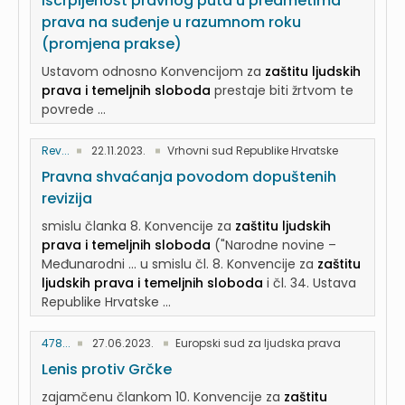
iscrpljenost pravnog puta u predmetima
prava na suđenje u razumnom roku
(promjena prakse)
Ustavom odnosno Konvencijom za
zaštitu ljudskih
prava i temeljnih sloboda
prestaje biti žrtvom te
povrede ...
Rev...
22.11.2023.
Vrhovni sud Republike Hrvatske
Pravna shvaćanja povodom dopuštenih
revizija
smislu članka 8. Konvencije za
zaštitu ljudskih
prava i temeljnih sloboda
("Narodne novine –
Međunarodni ... u smislu čl. 8. Konvencije za
zaštitu
ljudskih prava i temeljnih sloboda
i čl. 34. Ustava
Republike Hrvatske ...
478...
27.06.2023.
Europski sud za ljudska prava
Lenis protiv Grčke
zajamčenu člankom 10. Konvencije za
zaštitu