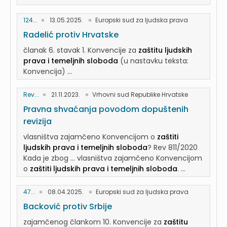
124...
13.05.2025.
Europski sud za ljudska prava
Radelić protiv Hrvatske
članak 6. stavak 1. Konvencije za
zaštitu ljudskih
prava i temeljnih sloboda
(u nastavku teksta:
Konvencija) ...
Rev...
21.11.2023.
Vrhovni sud Republike Hrvatske
Pravna shvaćanja povodom dopuštenih
revizija
vlasništva zajamčeno Konvencijom o
zaštiti
ljudskih prava i temeljnih sloboda
? Rev 811/2020
Kada je zbog ... vlasništva zajamčeno Konvencijom
o
zaštiti ljudskih prava i temeljnih sloboda
. ...
47...
08.04.2025.
Europski sud za ljudska prava
Backović protiv Srbije
zajamčenog člankom 10. Konvencije za
zaštitu