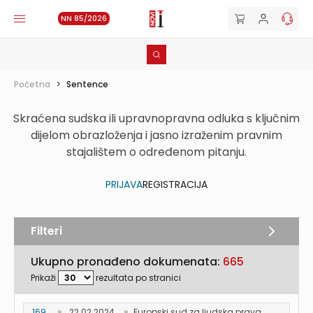
NN 85/2026
Početna
>
Sentence
Skraćena sudska ili upravnopravna odluka s ključnim
dijelom obrazloženja i jasno izraženim pravnim
stajalištem o određenom pitanju.
PRIJAVA
REGISTRACIJA
Filteri
Ukupno pronađeno dokumenata:
665
Prikaži
rezultata po stranici
169...
22.02.2024.
Europski sud za ljudska prava