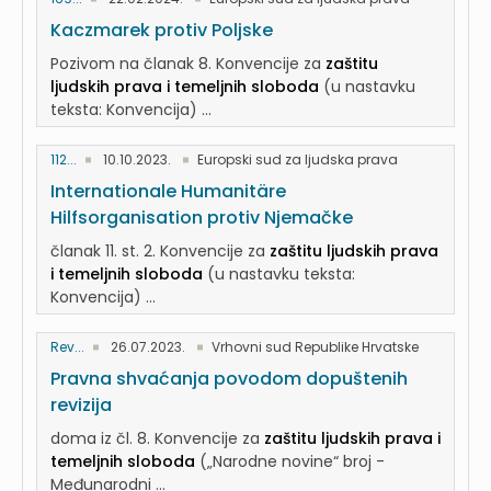
Kaczmarek protiv Poljske
Pozivom na članak 8. Konvencije za
zaštitu
ljudskih prava i temeljnih sloboda
(u nastavku
teksta: Konvencija) ...
112...
10.10.2023.
Europski sud za ljudska prava
Internationale Humanitäre
Hilfsorganisation protiv Njemačke
članak 11. st. 2. Konvencije za
zaštitu ljudskih prava
i temeljnih sloboda
(u nastavku teksta:
Konvencija) ...
Rev...
26.07.2023.
Vrhovni sud Republike Hrvatske
Pravna shvaćanja povodom dopuštenih
revizija
doma iz čl. 8. Konvencije za
zaštitu ljudskih prava i
temeljnih sloboda
(„Narodne novine“ broj -
Međunarodni ...