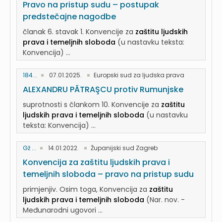
Pravo na pristup sudu – postupak
predstečajne nagodbe
članak 6. stavak 1. Konvencije za
zaštitu ljudskih
prava i temeljnih sloboda
(u nastavku teksta:
Konvencija) ...
184...
07.01.2025.
Europski sud za ljudska prava
ALEXANDRU PĂTRAŞCU protiv Rumunjske
suprotnosti s člankom 10. Konvencije za
zaštitu
ljudskih prava i temeljnih sloboda
(u nastavku
teksta: Konvencija) ...
Gž ...
14.01.2022.
Županijski sud Zagreb
Konvencija za zaštitu ljudskih prava i
temeljnih sloboda – pravo na pristup sudu
primjenjiv. Osim toga, Konvencija za
zaštitu
ljudskih prava i temeljnih sloboda
(Nar. nov. -
Međunarodni ugovori ...