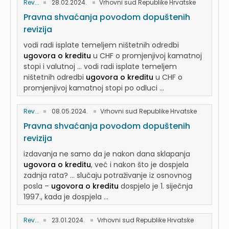
Rev...
28.02.2024.
Vrhovni sud Republike Hrvatske
Pravna shvaćanja povodom dopuštenih
revizija
vodi radi isplate temeljem ništetnih odredbi
ugovora o kreditu
u CHF o promjenjivoj kamatnoj
stopi i valutnoj ... vodi radi isplate temeljem
ništetnih odredbi
ugovora o kreditu
u CHF o
promjenjivoj kamatnoj stopi po odluci ...
Rev...
08.05.2024.
Vrhovni sud Republike Hrvatske
Pravna shvaćanja povodom dopuštenih
revizija
izdavanja ne samo da je nakon dana sklapanja
ugovora o kreditu
, već i nakon što je dospjela
zadnja rata? ... slučaju potraživanje iz osnovnog
posla –
ugovora o kreditu
dospjelo je 1. siječnja
1997., kada je dospjela ...
Rev...
23.01.2024.
Vrhovni sud Republike Hrvatske