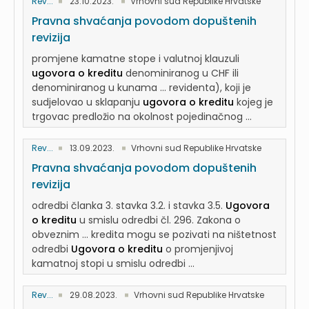
Rev...
23.10.2023.
Vrhovni sud Republike Hrvatske
Pravna shvaćanja povodom dopuštenih
revizija
promjene kamatne stope i valutnoj klauzuli
ugovora o kreditu
denominiranog u CHF ili
denominiranog u kunama ... revidenta), koji je
sudjelovao u sklapanju
ugovora o kreditu
kojeg je
trgovac predložio na okolnost pojedinačnog ...
Rev...
13.09.2023.
Vrhovni sud Republike Hrvatske
Pravna shvaćanja povodom dopuštenih
revizija
odredbi članka 3. stavka 3.2. i stavka 3.5.
Ugovora
o kreditu
u smislu odredbi čl. 296. Zakona o
obveznim ... kredita mogu se pozivati na ništetnost
odredbi
Ugovora o kreditu
o promjenjivoj
kamatnoj stopi u smislu odredbi ...
Rev...
29.08.2023.
Vrhovni sud Republike Hrvatske