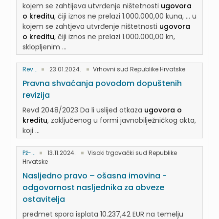
kojem se zahtijeva utvrđenje ništetnosti
ugovora
o kreditu
, čiji iznos ne prelazi 1.000.000,00 kuna, ... u
kojem se zahtjeva utvrđenje ništetnosti
ugovora
o kreditu
, čiji iznos ne prelazi 1.000.000,00 kn,
sklopljenim ...
Rev...
23.01.2024.
Vrhovni sud Republike Hrvatske
Pravna shvaćanja povodom dopuštenih
revizija
Revd 2048/2023 Da li uslijed otkaza
ugovora o
kreditu
, zaključenog u formi javnobilježničkog akta,
koji ...
Pž-...
13.11.2024.
Visoki trgovački sud Republike
Hrvatske
Nasljedno pravo – ošasna imovina -
odgovornost nasljednika za obveze
ostavitelja
predmet spora isplata 10.237,42 EUR na temelju