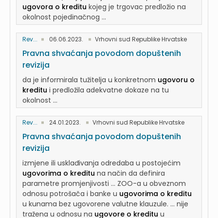
ugovora o kreditu
kojeg je trgovac predložio na
okolnost pojedinačnog ...
Rev...
06.06.2023.
Vrhovni sud Republike Hrvatske
Pravna shvaćanja povodom dopuštenih
revizija
da je informirala tužitelja u konkretnom
ugovoru o
kreditu
i predložila adekvatne dokaze na tu
okolnost ...
Rev...
24.01.2023.
Vrhovni sud Republike Hrvatske
Pravna shvaćanja povodom dopuštenih
revizija
izmjene ili usklađivanja odredaba u postojećim
ugovorima o kreditu
na način da definira
parametre promjenjivosti ... ZOO-a u obveznom
odnosu potrošača i banke u
ugovorima o kreditu
u kunama bez ugovorene valutne klauzule. ... nije
tražena u odnosu na
ugovore o kreditu
u