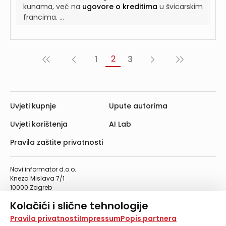
kunama, već na
ugovore o kreditima
u švicarskim
francima. ...
2
1
3
«
‹
Sljedeća
Posljednja
Prva
Prethodna
›
»
Uvjeti kupnje
Upute autorima
Uvjeti korištenja
AI Lab
Pravila zaštite privatnosti
Novi informator d.o.o.
Kneza Mislava 7/1
10000 Zagreb
Telefon: 01/4555-454
Kolačići i slične tehnologije
Telefaks: 01/4612-553
info@informator.hr
Na našoj web stranici koristimo kolačiće i slične
Pravila privatnosti
Impressum
Popis partnera