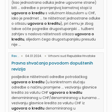
(kao jednostrana odluka jedne ugovorne strane)
biti ... odredbe o promjenjivoj kamatnoj stopi iz
ugovora o kreditu
s valutnom klauzulom u CHF,
iako je predmet ... te ništetnost jednostrane odluke
o otkazu
ugovora o kreditu
), pri čemu je zbog
takve očite pogreške drugostupanjski ... tužbeni
zahtjev s naslova ništetnosti otkaza
ugovora o
kreditu
, slijedom čega drugostupanjsku presudu
nije ...
Rev...
04.01.2024.
Vrhovni sud Republike Hrvatske
Pravna shvaćanja povodom dopuštenih
revizija
posljedice ništetnosti odredbe potrošačkog
ugovora o kreditu
(u konkretnom slučaju
odredbe o načinu promjene ... vezivanju glavnice
kredita za valutu CHF
ugovora o kreditu
denominiranog u CHF/denominiranog u kunama ...
vezivanju glavnice kredita za valutu CHF iz
ugovora o kreditu
denominiranog u