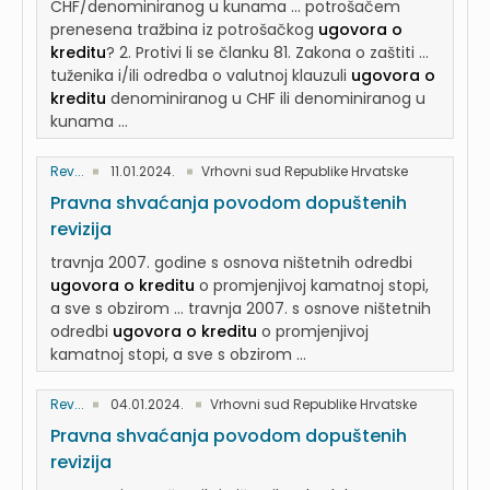
CHF/denominiranog u kunama ... potrošačem
prenesena tražbina iz potrošačkog
ugovora o
kreditu
? 2. Protivi li se članku 81. Zakona o zaštiti ...
tuženika i/ili odredba o valutnoj klauzuli
ugovora o
kreditu
denominiranog u CHF ili denominiranog u
kunama ...
Rev...
11.01.2024.
Vrhovni sud Republike Hrvatske
Pravna shvaćanja povodom dopuštenih
revizija
travnja 2007. godine s osnova ništetnih odredbi
ugovora o kreditu
o promjenjivoj kamatnoj stopi,
a sve s obzirom ... travnja 2007. s osnove ništetnih
odredbi
ugovora o kreditu
o promjenjivoj
kamatnoj stopi, a sve s obzirom ...
Rev...
04.01.2024.
Vrhovni sud Republike Hrvatske
Pravna shvaćanja povodom dopuštenih
revizija