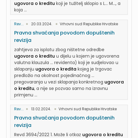
ugovora o kreditu
koji je tužitelj sklopio s L... M..., a
koja ...
Rev...
20.03.2024.
Vrhovni sud Republike Hrvatske
Pravna shvaćanja povodom dopuštenih
revizija
zahtjeva za isplatu zbog ništetne odredbe
ugovora o kreditu
u dijelu u kojem je ugovorena
valutna klauzula ... revidenta) koji je sudjelovao u
sklapanju
ugovora o kredita
kojeg je trgovac
predložio na okolnost pojedinačnog ...
pregovaranja u vezi sklapanja konkretnog
ugovora
o kreditu
, a nije se pozvao samo na izravnu
primjenu ...
Rev...
13.02.2024.
Vrhovni sud Republike Hrvatske
Pravna shvaćanja povodom dopuštenih
revizija
Revd 3694/2022 1. Može li otkaz
ugovora o kreditu