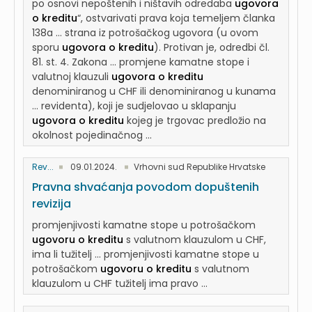
po osnovi nepoštenih i ništavih odredaba
ugovora
o kreditu
“, ostvarivati prava koja temeljem članka
138a ... strana iz potrošačkog ugovora (u ovom
sporu
ugovora o kreditu
). Protivan je, odredbi čl.
81. st. 4. Zakona ... promjene kamatne stope i
valutnoj klauzuli
ugovora o kreditu
denominiranog u CHF ili denominiranog u kunama
... revidenta), koji je sudjelovao u sklapanju
ugovora o kreditu
kojeg je trgovac predložio na
okolnost pojedinačnog ...
Rev...
09.01.2024.
Vrhovni sud Republike Hrvatske
Pravna shvaćanja povodom dopuštenih
revizija
promjenjivosti kamatne stope u potrošačkom
ugovoru o kreditu
s valutnom klauzulom u CHF,
ima li tužitelj ... promjenjivosti kamatne stope u
potrošačkom
ugovoru o kreditu
s valutnom
klauzulom u CHF tužitelj ima pravo ...