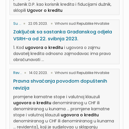
tuženik D.P. kao korisnik kredita i fiducijarni dužnik,
sklopili
Ugovor o kreditu
Su ...
22.05.2023.
Vrhovni sud Republike Hrvatske
Zaključak sa sastanka Građanskog odjela
VSRH-a od 22. svibnja 2023.
1. Kod
ugovora o kreditu
i ugovora o zajmu
davatelj kredita odnosno zajmodavac ima pravo
obračunavati ...
Rev...
14.02.2023.
Vrhovni sud Republike Hrvatske
Pravna shvaćanja povodom dopuštenih
revizija
promjene kamatne stope i valutnoj klauzuli
ugovora o kreditu
denominiranog u CHF ili
denominiranog u kunama ... promjene kamatne
stope i valutnoj klauzuli
ugovora o kreditu
denominiranog u CHF ili denominiranog u kunama
... revidenta), koji je sudjelovao u sklapanju