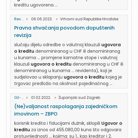
kreditu ugovorena ...
Rev...
06.06.2023.
Vrhovni sud Republike Hrvatske
Pravna shvaćanja povodom dopuštenih
revizija
slučaju dijelu odredbe o valutnoj klauzuli
ugovora
o kreditu
denominiranog u CHF ili denominiranog
u kunama ... promjene kamatne stope i valutnoj
klauzuli
ugovora o kreditu
denominiranog u CHF ili
denominiranog u kunama ... revidenta), koji je
sudjelovao u sklapanju
ugovora o kreditu
kojeg je
trgovac predložio na okolnost pojedinačnog ...
Gž-...
01.02.2022.
Županijski sud Zagreb
(Ne)valjanost raspolaganja zajedničkom
imovinom – ZBPO
korisnik kredita i fiducijarni dužnik, sklopili
Ugovor o
kreditu
za iznos od 455.080,00 kuna što odgovara
protuvrijednosti ... kojima: su 1., kao kreditor i 2.