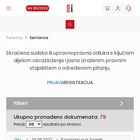
NN 85/2026
Početna
>
Sentence
Skraćena sudska ili upravnopravna odluka s ključnim
dijelom obrazloženja i jasno izraženim pravnim
stajalištem o određenom pitanju.
PRIJAVA
REGISTRACIJA
Filteri
Ukupno pronađeno dokumenata:
79
Prikaži
rezultata po stranici
Gž-...
24.05.2022.
Županijski sud Zagreb