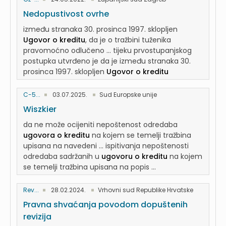
Nedopustivost ovrhe
između stranaka 30. prosinca 1997. sklopljen
Ugovor o kreditu
, da je o tražbini tuženika
pravomoćno odlučeno ... tijeku prvostupanjskog
postupka utvrđeno je da je između stranaka 30.
prosinca 1997. sklopljen
Ugovor o kreditu
C-5...
03.07.2025.
Sud Europske unije
Wiszkier
da ne može ocijeniti nepoštenost odredaba
ugovora o kreditu
na kojem se temelji tražbina
upisana na navedeni ... ispitivanja nepoštenosti
odredaba sadržanih u
ugovoru o kreditu
na kojem
se temelji tražbina upisana na popis ...
Rev...
28.02.2024.
Vrhovni sud Republike Hrvatske
Pravna shvaćanja povodom dopuštenih
revizija