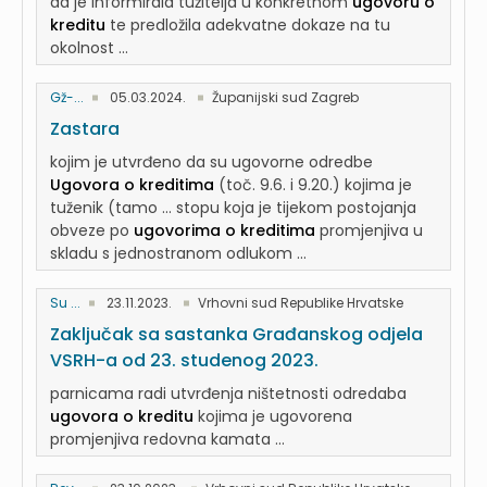
da je informirala tužitelja u konkretnom
ugovoru o
kreditu
te predložila adekvatne dokaze na tu
okolnost ...
Gž-...
05.03.2024.
Županijski sud Zagreb
Zastara
kojim je utvrđeno da su ugovorne odredbe
Ugovora o kreditima
(toč. 9.6. i 9.20.) kojima je
tuženik (tamo ... stopu koja je tijekom postojanja
obveze po
ugovorima o kreditima
promjenjiva u
skladu s jednostranom odlukom ...
Su ...
23.11.2023.
Vrhovni sud Republike Hrvatske
Zaključak sa sastanka Građanskog odjela
VSRH-a od 23. studenog 2023.
parnicama radi utvrđenja ništetnosti odredaba
ugovora o kreditu
kojima je ugovorena
promjenjiva redovna kamata ...