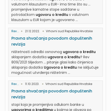
valutnom klauzulom u EUR- ima time što su ...
promjenjive kamatne stope sadržane u
potrošačkom
ugovoru o kreditu
s valutnom
klauzulom u EUR kojom je ugovoreno ...
Rev...
21.12.2022.
Vrhovni sud Republike Hrvatske
Pravna shvaćanja povodom dopuštenih
revizija
ništetnosti odredbi osnovnog
ugovora o kreditu
sklapanjem dodatka
ugovora o kreditu
? Rev
809/2021 Slijedom ... pitanje glasi kako činjenica
sklapanja dodatka
Ugovora o kreditu
ne isključuje
mogućnost utvrđenja ništetnim ...
Rev...
11.10.2023.
Vrhovni sud Republike Hrvatske
Pravna shvaćanja povodom dopuštenih
revizija
stopi koja je promjenjiva odlukom banke u
ugovorima o kreditima
u kojima je obveza po