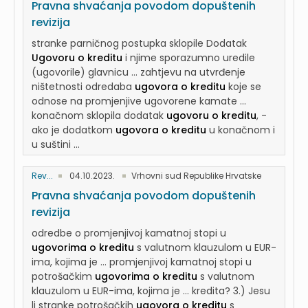
Pravna shvaćanja povodom dopuštenih
revizija
stranke parničnog postupka sklopile Dodatak
Ugovoru o kreditu
i njime sporazumno uredile
(ugovorile) glavnicu ... zahtjevu na utvrđenje
ništetnosti odredaba
ugovora o kreditu
koje se
odnose na promjenjive ugovorene kamate ...
konačnom sklopila dodatak
ugovoru o kreditu
, -
ako je dodatkom
ugovora o kreditu
u konačnom i
u suštini ...
Rev...
04.10.2023.
Vrhovni sud Republike Hrvatske
Pravna shvaćanja povodom dopuštenih
revizija
odredbe o promjenjivoj kamatnoj stopi u
ugovorima o kreditu
s valutnom klauzulom u EUR-
ima, kojima je ... promjenjivoj kamatnoj stopi u
potrošačkim
ugovorima o kreditu
s valutnom
klauzulom u EUR-ima, kojima je ... kredita? 3.) Jesu
li stranke potrošačkih
ugovora o kreditu
s