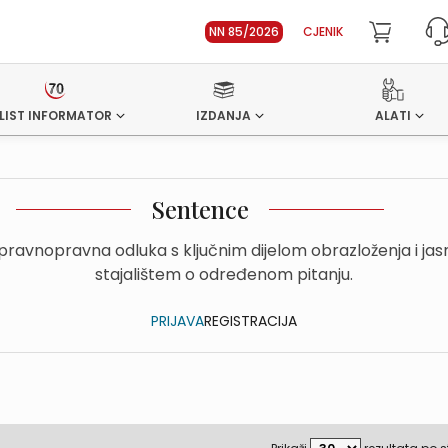
NN 85/2026
CJENIK
LIST INFORMATOR
IZDANJA
ALATI
Sentence
upravnopravna odluka s ključnim dijelom obrazloženja i ja
stajalištem o određenom pitanju.
PRIJAVA
REGISTRACIJA