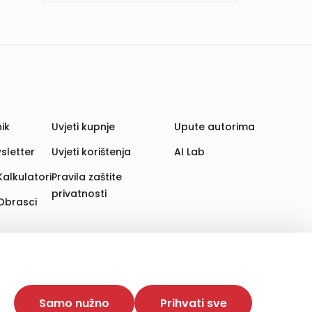
ik
Uvjeti kupnje
Upute autorima
sletter
Uvjeti korištenja
AI Lab
Kalkulatori
Pravila zaštite
privatnosti
Obrasci
aju. Time poboljšavamo korisničko iskustvo,
 više web stranica i uređaja u tu svrhu. Naši partneri
Samo nužno
Prihvati sve
e. Opcija „Prihvati sve“ omogućuje postavljanje i