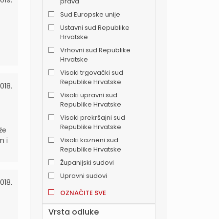
019.
prava
Sud Europske unije
Ustavni sud Republike
Hrvatske
Vrhovni sud Republike
Hrvatske
Visoki trgovački sud
Republike Hrvatske
018.
Visoki upravni sud
Republike Hrvatske
Visoki prekršajni sud
Republike Hrvatske
že
m i
Visoki kazneni sud
Republike Hrvatske
Županijski sudovi
Upravni sudovi
018.
OZNAČITE SVE
Vrsta odluke