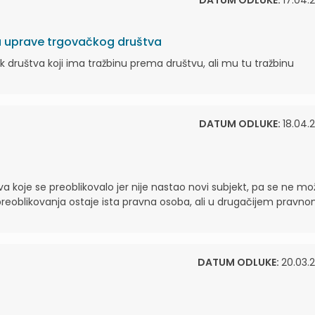
DATUM ODLUKE:
17.04.2
 uprave trgovačkog društva
 društva koji ima tražbinu prema društvu, ali mu tu tražbinu
DATUM ODLUKE:
18.04.2
tva koje se preoblikovalo jer nije nastao novi subjekt, pa se ne mo
preoblikovanja ostaje ista pravna osoba, ali u drugačijem pravno
DATUM ODLUKE:
20.03.2