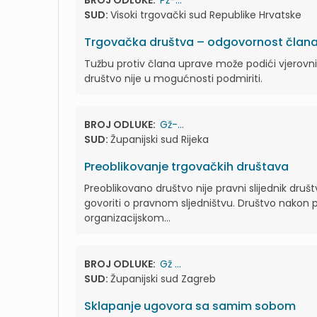
BROJ ODLUKE:
Pž-...
SUD:
Visoki trgovački sud Republike Hrvatske
Trgovačka društva – odgovornost člana
Tužbu protiv člana uprave može podići vjerovnik
društvo nije u mogućnosti podmiriti.
BROJ ODLUKE:
Gž-...
SUD:
Županijski sud Rijeka
Preoblikovanje trgovačkih društava
Preoblikovano društvo nije pravni slijednik druš
govoriti o pravnom sljedništvu. Društvo nakon 
organizacijskom...
BROJ ODLUKE:
Gž ...
SUD:
Županijski sud Zagreb
Sklapanje ugovora sa samim sobom