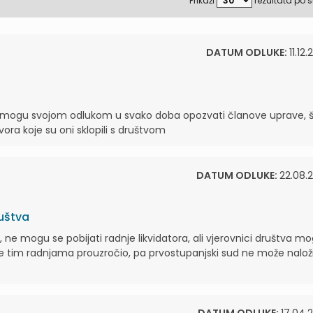
Prikaži
rezultata po s
DATUM ODLUKE:
11.12.
mogu svojom odlukom u svako doba opozvati članove uprave, 
ra koje su oni sklopili s društvom
DATUM ODLUKE:
22.08.2
ruštva
, ne mogu se pobijati radnje likvidatora, ali vjerovnici društva m
je tim radnjama prouzročio, pa prvostupanjski sud ne može naloži