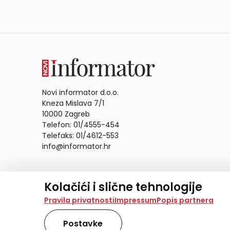
Novi informator d.o.o.
Kneza Mislava 7/1
10000 Zagreb
Telefon: 01/4555-454
Telefaks: 01/4612-553
info@informator.hr
PRATITE NAS:
Kolačići i slične tehnologije
Na našoj web stranici koristimo kolačiće i slične te
Pravila privatnosti
Impressum
Popis partnera
analiziramo promet na stranici te prikazujemo sadržaje
također koriste ove tehnologije.
Postavke
Odabirom opcije „Samo nužno“ prihvaćate samo one ko