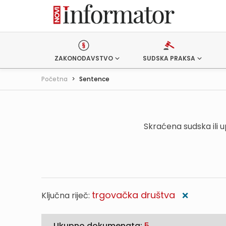
ZAKONODAVSTVO
SUDSKA PRAKSA
Početna
>
Sentence
Skraćena sudska ili 
trgovačka društva
Ključna riječ:
❌
Ukupno dokumenata:
5