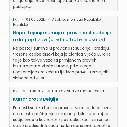
osiguranja nazočnosti optuženika u kaznenom
postupku.
I K...
02.09.2021.
Visoki kazneni sud Republike
Hrvatske
Nepostojanje sumnje u pravičnost suđenja
u drugoj državi (predaja tražene osobe)
Ne postoji sumnja u pravičnost suđenja i predaju
tražene osobe državi koja je članica Vijeća Europe
te je kao takva vezana primjenom pravnih
instrumenata Vijeća Europe, prije svega
Konvencijom za zaštitu ljudskih prava i temeljnih
sloboda od 4. st...
613...
31.08.2021.
Europski sud za ljudska prava
Karrar protiv Belgije
Europski sud za ljudska prava utvrdio je da dolazak
na mjesto počinjenja kaznenog djela suca koji je
sudjelovao u kaznenom postupku, kao i činjenica
da se predsjednik suda tjedan dana prije početka