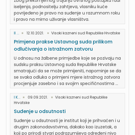
Zbog prekomjernog trajanja ovršnog postupka radi
iseljenja, podnositelju zahtjeva, vlasniku kuće
povrijeđeno je pravo na suđenje u razumnom roku
i pravo na mirno uživanje vlasništva.
II ...
12.10.2021.
Visoki kazneni sud Republike Hrvatske
Primjena prakse Ustavnog suda prilikom
odlučivanja o istražnom zatvoru
U odnosu na žalbene primjedbe koje se pozivaju na
sudsku praksu Ustavnog suda Republike Hrvatske
smatrajući da se može primijeniti, napominje se da
se svaka odluka o primjeni mjere istražnog zatvora
procjenjuje zasebno i sa svojim specifičnostima ...
I K...
09.09.2021.
Visoki kazneni sud Republike
Hrvatske
Suđenje u odsutnosti
Suđenje u odsutnosti je institut koji je prihvaćen i u
drugim zakonodavstvima, dakako kao izuzetak, a
koji po prirodi stvari podrazumijeva određeni nivo