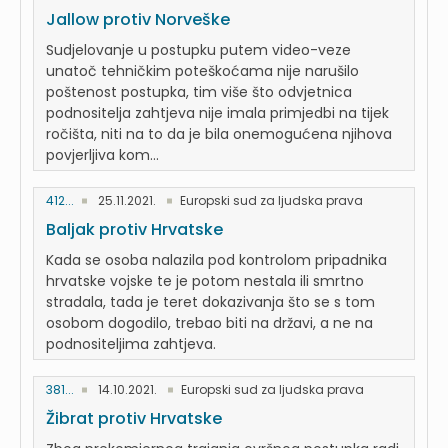
Jallow protiv Norveške
Sudjelovanje u postupku putem video-veze
unatoč tehničkim poteškoćama nije narušilo
poštenost postupka, tim više što odvjetnica
podnositelja zahtjeva nije imala primjedbi na tijek
ročišta, niti na to da je bila onemogućena njihova
povjerljiva kom...
412...
25.11.2021.
Europski sud za ljudska prava
Baljak protiv Hrvatske
Kada se osoba nalazila pod kontrolom pripadnika
hrvatske vojske te je potom nestala ili smrtno
stradala, tada je teret dokazivanja što se s tom
osobom dogodilo, trebao biti na državi, a ne na
podnositeljima zahtjeva.
381...
14.10.2021.
Europski sud za ljudska prava
Žibrat protiv Hrvatske