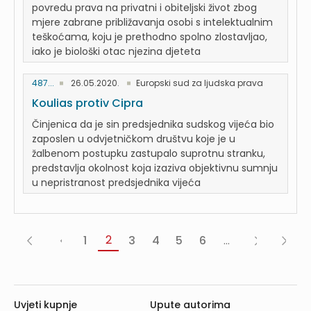
povredu prava na privatni i obiteljski život zbog
mjere zabrane približavanja osobi s intelektualnim
teškoćama, koju je prethodno spolno zlostavljao,
iako je biološki otac njezina djeteta
487...
26.05.2020.
Europski sud za ljudska prava
Koulias protiv Cipra
Činjenica da je sin predsjednika sudskog vijeća bio
zaposlen u odvjetničkom društvu koje je u
žalbenom postupku zastupalo suprotnu stranku,
predstavlja okolnost koja izaziva objektivnu sumnju
u nepristranost predsjednika vijeća
2
1
3
4
5
6
...
«
‹
Sljedeća
Posljed
Prva
Prethodna
›
»
Uvjeti kupnje
Upute autorima