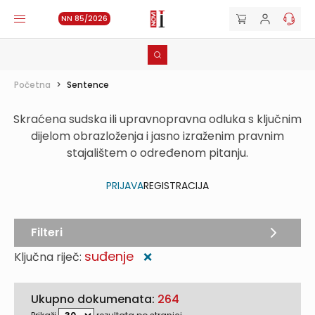
NN 85/2026
Početna
>
Sentence
Skraćena sudska ili upravnopravna odluka s ključnim
dijelom obrazloženja i jasno izraženim pravnim
stajalištem o određenom pitanju.
PRIJAVA
REGISTRACIJA
Filteri
suđenje
Ključna riječ:
❌
Ukupno dokumenata:
264