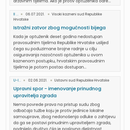
državnim tijelima. Ako je protiv optuženika odre...
II ...
06.07.2021.
Visoki kazneni sud Republike
Hrvatske
Istražni zatvor zbog mogućnosti bijega
Kada je optuženik deset godina nedostupan
pravosudnim tijelima Republike Hrvatske uslijed
čega su poduzimane brojne radnje u cilju
osiguravanja nazočnosti optuženika u ovom
kaznenom postupku, hrvatskim pravosudnim
tijelima je potom postao dostupan...
U-I...
02.06.2021.
Ustavni sud Republike Hrvatske
Upravni spor - imenovanje prinudnog
upravitelja zgrada
Nema povrede prava na pristup sudu zbog
odbačaja tužbe koju je protiv jedinice lokalne
samouprave, zbog nedonošenja odluke o zahtjevu
da ga se postavi prinudnim upraviteljem zgrada,
podnijelo društvo čija je poslovna djelatnost