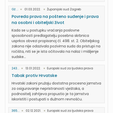
Gž ...
01.03.2022.
Županijski sud Zagreb
Povreda prava na pošteno suđenje i prava
na osobni i obiteljski život
Kada se u postupku vraćanja poslovne
sposobnosti predlagatelju posebna skrbnica
usprkos obvezi propisanoj čl. 498. st. 2. Obiteljskog
zakona nije odazivala pozivima suda da pristupi na
ročišta, niti se je ista očitovala na nalaz i mišljenje
sudske...
243...
13.01.2022.
Europski sud za ljudska prava
Tabak protiv Hrvatske
Hrvatski zakoni pružaju dostatna procesna jamstva
za osiguravanje nepristranosti vještaka, a
podnositelj zahtjeva propustio je ta jamstva
iskoristiti i postupati s dužnom revnošću.
365...
02.12.2021.
Europski sud za ljudska prava