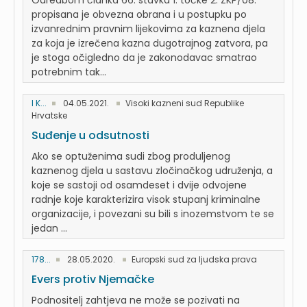
Odredbom članka 66. stavka 1. točke 2. ZKP/08.
propisana je obvezna obrana i u postupku po
izvanrednim pravnim lijekovima za kaznena djela
za koja je izrečena kazna dugotrajnog zatvora, pa
je stoga očigledno da je zakonodavac smatrao
potrebnim tak...
I K...
04.05.2021.
Visoki kazneni sud Republike
Hrvatske
Suđenje u odsutnosti
Ako se optuženima sudi zbog produljenog
kaznenog djela u sastavu zločinačkog udruženja, a
koje se sastoji od osamdeset i dvije odvojene
radnje koje karakterizira visok stupanj kriminalne
organizacije, i povezani su bili s inozemstvom te se
jedan ...
178...
28.05.2020.
Europski sud za ljudska prava
Evers protiv Njemačke
Podnositelj zahtjeva ne može se pozivati na