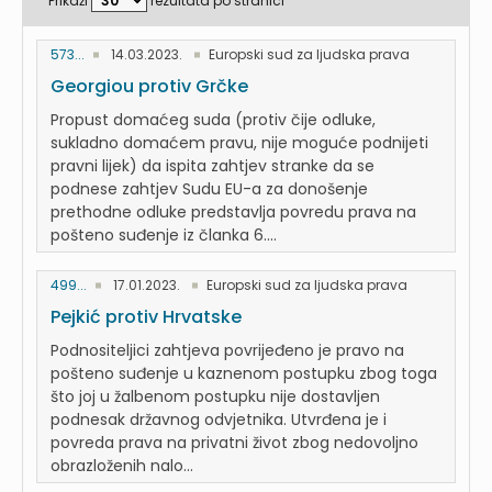
Prikaži
rezultata po stranici
573...
14.03.2023.
Europski sud za ljudska prava
Georgiou protiv Grčke
Propust domaćeg suda (protiv čije odluke,
sukladno domaćem pravu, nije moguće podnijeti
pravni lijek) da ispita zahtjev stranke da se
podnese zahtjev Sudu EU-a za donošenje
prethodne odluke predstavlja povredu prava na
pošteno suđenje iz članka 6....
499...
17.01.2023.
Europski sud za ljudska prava
Pejkić protiv Hrvatske
Podnositeljici zahtjeva povrijeđeno je pravo na
pošteno suđenje u kaznenom postupku zbog toga
što joj u žalbenom postupku nije dostavljen
podnesak državnog odvjetnika. Utvrđena je i
povreda prava na privatni život zbog nedovoljno
obrazloženih nalo...