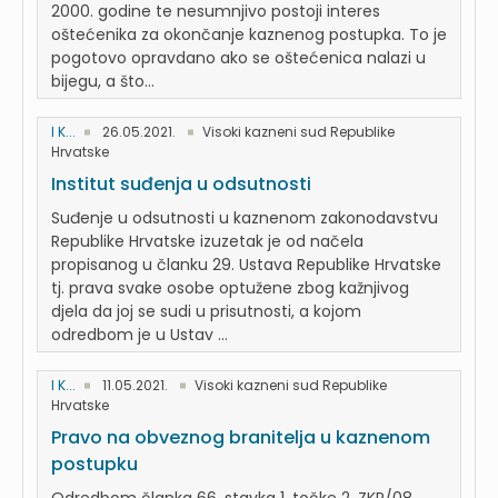
2000. godine te nesumnjivo postoji interes
oštećenika za okončanje kaznenog postupka. To je
pogotovo opravdano ako se oštećenica nalazi u
bijegu, a što...
I K...
26.05.2021.
Visoki kazneni sud Republike
Hrvatske
Institut suđenja u odsutnosti
Suđenje u odsutnosti u kaznenom zakonodavstvu
Republike Hrvatske izuzetak je od načela
propisanog u članku 29. Ustava Republike Hrvatske
tj. prava svake osobe optužene zbog kažnjivog
djela da joj se sudi u prisutnosti, a kojom
odredbom je u Ustav ...
I K...
11.05.2021.
Visoki kazneni sud Republike
Hrvatske
Pravo na obveznog branitelja u kaznenom
postupku