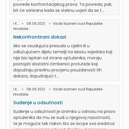
povrede konfrontacijskog prava. Ta povreda, pak,
bit će sanirana kada se steknu uvjeti da se t...
I K...
08.09.2021.
Visoki kazneni sud Republike
Hrvatske
Nekonfrontirani dokazi
Ako se osuđujuća presuda u cjelini ili u
odlučujućem dijelu temelji na iskazu svjedoka koji
nije bio ispitan od strane optuženika, moraju
postojati dostatni čimbenici protuteže koji
dopuštaju pravilnu procjenu pouzdanosti tih
dokaza, dopuštajući t...
I K...
08.09.2021.
Visoki kazneni sud Republike
Hrvatske
Suđenje u odsutnosti
Suđenje u odsutnosti je iznimka u odnosu na pravo
optuženika da mu se sudi u njegovoj nazočnosti,
te je moguće tek nakon što se iscrpe sva sredstva