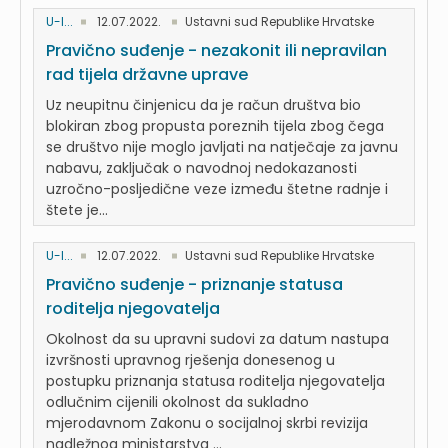
U-I...
12.07.2022.
Ustavni sud Republike Hrvatske
Pravično suđenje - nezakonit ili nepravilan
rad tijela državne uprave
Uz neupitnu činjenicu da je račun društva bio
blokiran zbog propusta poreznih tijela zbog čega
se društvo nije moglo javljati na natječaje za javnu
nabavu, zaključak o navodnoj nedokazanosti
uzročno-posljedične veze između štetne radnje i
štete je...
U-I...
12.07.2022.
Ustavni sud Republike Hrvatske
Pravično suđenje - priznanje statusa
roditelja njegovatelja
Okolnost da su upravni sudovi za datum nastupa
izvršnosti upravnog rješenja donesenog u
postupku priznanja statusa roditelja njegovatelja
odlučnim cijenili okolnost da sukladno
mjerodavnom Zakonu o socijalnoj skrbi revizija
nadležnog ministarstva ...