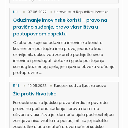
U-I...
07.06.2022.
Ustavni sud Republike Hrvatske
Oduzimanje imovinske koristi – pravo na
pravično suđenje, pravo vlasništva u
postupovnom aspektu
Osoba od koje se oduzima imovinska korist u
kaznenom postupku ima pravo, jednako kao i
okrivljenik, dokazivati zakonito podrijetlo svoje
imovine i predlagati dokaze i glede postojanja
samog kaznenog djela, jer njezina obveza vraćanja
protupravne ...
541...
19.05.2022.
Europski sud za ljudska prava
Žic protiv Hrvatske
Europski sud za ljudska prava utvrdio je povredu
prava na pošteno suđenje i prava na mirno
uživanje vlasništva jer domaća tijela podnositeljicu
zahtjeva nisu vratila na posao, niti su joj isplatila
zaostatke plaća unatoč pravomoćnoj sudskoj