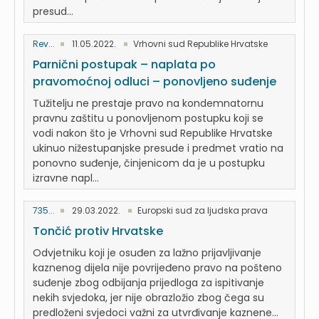
presud...
Rev...
11.05.2022.
Vrhovni sud Republike Hrvatske
Parnični postupak – naplata po
pravomoćnoj odluci – ponovljeno suđenje
Tužitelju ne prestaje pravo na kondemnatornu
pravnu zaštitu u ponovljenom postupku koji se
vodi nakon što je Vrhovni sud Republike Hrvatske
ukinuo nižestupanjske presude i predmet vratio na
ponovno suđenje, činjenicom da je u postupku
izravne napl...
735...
29.03.2022.
Europski sud za ljudska prava
Tončić protiv Hrvatske
Odvjetniku koji je osuđen za lažno prijavljivanje
kaznenog dijela nije povrijeđeno pravo na pošteno
suđenje zbog odbijanja prijedloga za ispitivanje
nekih svjedoka, jer nije obrazložio zbog čega su
predloženi svjedoci važni za utvrđivanje kaznene...