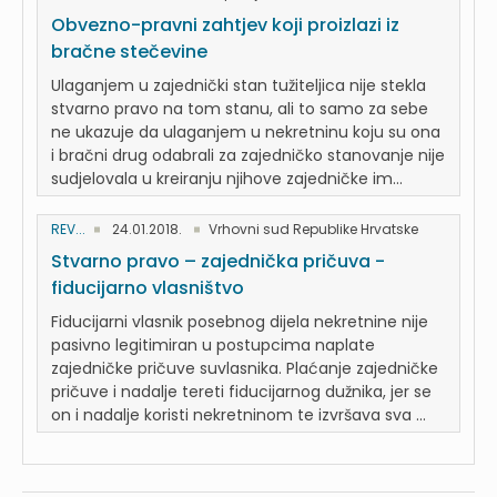
Obvezno-pravni zahtjev koji proizlazi iz
bračne stečevine
Ulaganjem u zajednički stan tužiteljica nije stekla
stvarno pravo na tom stanu, ali to samo za sebe
ne ukazuje da ulaganjem u nekretninu koju su ona
i bračni drug odabrali za zajedničko stanovanje nije
sudjelovala u kreiranju njihove zajedničke im...
REV...
24.01.2018.
Vrhovni sud Republike Hrvatske
Stvarno pravo – zajednička pričuva -
fiducijarno vlasništvo
Fiducijarni vlasnik posebnog dijela nekretnine nije
pasivno legitimiran u postupcima naplate
zajedničke pričuve suvlasnika. Plaćanje zajedničke
pričuve i nadalje tereti fiducijarnog dužnika, jer se
on i nadalje koristi nekretninom te izvršava sva ...