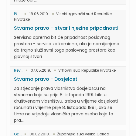
može odr...
Pž-...
18.06.2019.
Visoki trgovački sud Republike
Hrvatske
Stvarno pravo – stvar i njezine pripadnosti
Servisna oprema bit će pripadnost poslovnog
prostora - servisa za kamione, ako je namijenjena
da trajno služi svrsi toga poslovnog prostora kao
glavnoj stvari
Rev...
07.05.2019.
Vrhovni sud Republike Hrvatske
Stvarno pravo - Dosjelost
Za stjecanje prava vlasništva dosjelošću na
stvarima koje su prije 8. listopada 1991. bile u
društvenom vlasništvu, treba u vrijeme dosjelosti
računati i vrijeme prije 8. listopada 1991., ako se
time ne vrijeđaju vlasnička prava osoba koje ta
pra...
Gž ...
06.02.2018.
Županijski sud Velika Gorica