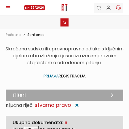
NN 85/2026
Početna
>
Sentence
Skraćena sudska ili upravnopravna odluka s ključnim
dijelom obrazloženja i jasno izraženim pravnim
stajalištem o određenom pitanju.
PRIJAVA
REGISTRACIJA
Filteri
stvarno pravo
Ključna riječ:
❌
Ukupno dokumenata:
6