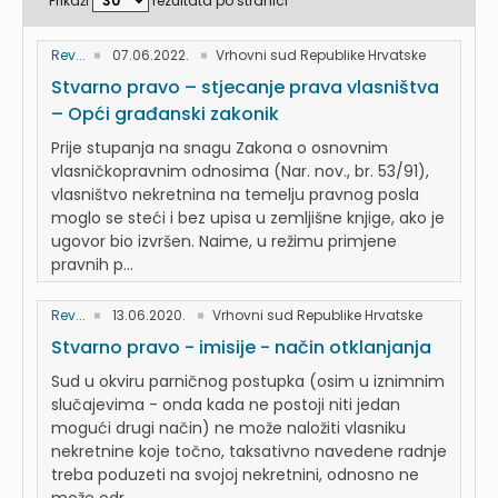
Prikaži
rezultata po stranici
Rev...
07.06.2022.
Vrhovni sud Republike Hrvatske
Stvarno pravo – stjecanje prava vlasništva
– Opći građanski zakonik
Prije stupanja na snagu Zakona o osnovnim
vlasničkopravnim odnosima (Nar. nov., br. 53/91),
vlasništvo nekretnina na temelju pravnog posla
moglo se steći i bez upisa u zemljišne knjige, ako je
ugovor bio izvršen. Naime, u režimu primjene
pravnih p...
Rev...
13.06.2020.
Vrhovni sud Republike Hrvatske
Stvarno pravo - imisije - način otklanjanja
Sud u okviru parničnog postupka (osim u iznimnim
slučajevima - onda kada ne postoji niti jedan
mogući drugi način) ne može naložiti vlasniku
nekretnine koje točno, taksativno navedene radnje
treba poduzeti na svojoj nekretnini, odnosno ne