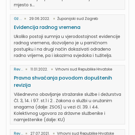
mjesto s...
Gž ...
29.06.2022.
Županijski sud Zagreb
Evidencija radnog vremena
Ukoliko postoji sumnja u vjerodostojnost evidencije
radnog vremena, dozvoljeno je u parničnom
postupku i na drugi način dokazivati odrađeno
radno vrijeme, pa i iskazima svjedoka i tužitelja.
Rev...
11.01.2022.
Vrhovni sud Republike Hrvatske
Pravna shvaćanja povodom dopuštenih
revizija
Višednevno obavljanje stražarske službe i dežurstva
Čl. 3, 14. i 97. st.1 i 2 . Zakona o službi u oružanim
snagama (dalje: ZSOS) u vezi čl. 39. i 44.
Kolektivnog ugovora za državne službenike i
namještenike (dalje: KU)
Rev...
27.07.2021.
Vrhovni sud Republike Hrvatske