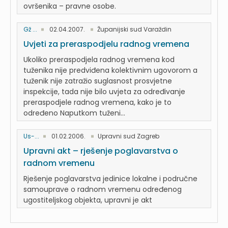
ovršenika – pravne osobe.
Gž ...
02.04.2007.
Županijski sud Varaždin
Uvjeti za preraspodjelu radnog vremena
Ukoliko preraspodjela radnog vremena kod
tuženika nije predviđena kolektivnim ugovorom a
tuženik nije zatražio suglasnost prosvjetne
inspekcije, tada nije bilo uvjeta za određivanje
preraspodjele radnog vremena, kako je to
određeno Naputkom tuženi...
Us-...
01.02.2006.
Upravni sud Zagreb
Upravni akt – rješenje poglavarstva o
radnom vremenu
Rješenje poglavarstva jedinice lokalne i područne
samouprave o radnom vremenu određenog
ugostiteljskog objekta, upravni je akt