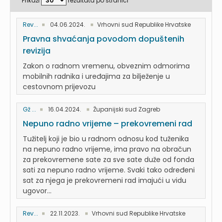
Prikaži
rezultata po stranici
Rev...
04.06.2024.
Vrhovni sud Republike Hrvatske
Pravna shvaćanja povodom dopuštenih
revizija
Zakon o radnom vremenu, obveznim odmorima
mobilnih radnika i uređajima za bilježenje u
cestovnom prijevozu
Gž ...
16.04.2024.
Županijski sud Zagreb
Nepuno radno vrijeme – prekovremeni rad
Tužitelj koji je bio u radnom odnosu kod tuženika
na nepuno radno vrijeme, ima pravo na obračun
za prekovremene sate za sve sate duže od fonda
sati za nepuno radno vrijeme. Svaki tako određeni
sat za njega je prekovremeni rad imajući u vidu
ugovor...
Rev...
22.11.2023.
Vrhovni sud Republike Hrvatske