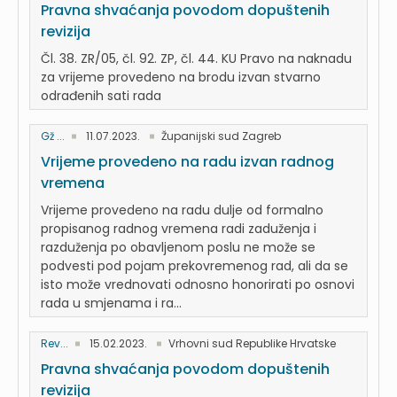
Pravna shvaćanja povodom dopuštenih
revizija
Čl. 38. ZR/05, čl. 92. ZP, čl. 44. KU Pravo na naknadu
za vrijeme provedeno na brodu izvan stvarno
odrađenih sati rada
Gž ...
11.07.2023.
Županijski sud Zagreb
Vrijeme provedeno na radu izvan radnog
vremena
Vrijeme provedeno na radu dulje od formalno
propisanog radnog vremena radi zaduženja i
razduženja po obavljenom poslu ne može se
podvesti pod pojam prekovremenog rad, ali da se
isto može vrednovati odnosno honorirati po osnovi
rada u smjenama i ra...
Rev...
15.02.2023.
Vrhovni sud Republike Hrvatske
Pravna shvaćanja povodom dopuštenih
revizija