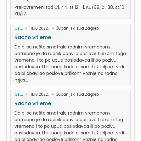
Prekovremeni rad Čl. 44. st.12. i 1. KU/08, čl. 38. st.10.
KU/17
Gž ...
11.10.2022.
Županijski sud Zagreb
Radno vrijeme
Da bi se nešto smatralo radnim vremenom,
potrebno je da radnik obavlja poslove tijekom toga
vremena, i to po uputi poslodavca ili po pozivu
poslodavca. U situaciji kada ni sam tužitelj ne tvrdi
da bi obavljao poslove prilikom vožnje na radno
mjes...
Gž ...
11.10.2022.
Županijski sud Zagreb
Radno vrijeme
Da bi se nešto smatralo radnim vremenom
potrebno je da radnik obavlja poslove tijekom tog
vremena i to po uputi poslodavca ili po pozivu
poslodavca. U situaciji kada ni sam tužitelj ne tvrdi
da bi obavljao poslove prilikom vožnje na radno