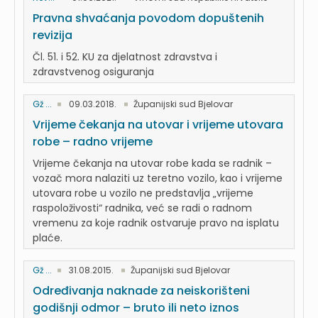
Pravna shvaćanja povodom dopuštenih
revizija
Čl. 51. i 52. KU za djelatnost zdravstva i
zdravstvenog osiguranja
Gž ...
09.03.2018.
Županijski sud Bjelovar
Vrijeme čekanja na utovar i vrijeme utovara
robe – radno vrijeme
Vrijeme čekanja na utovar robe kada se radnik –
vozač mora nalaziti uz teretno vozilo, kao i vrijeme
utovara robe u vozilo ne predstavlja „vrijeme
raspoloživosti“ radnika, već se radi o radnom
vremenu za koje radnik ostvaruje pravo na isplatu
plaće.
Gž ...
31.08.2015.
Županijski sud Bjelovar
Određivanja naknade za neiskorišteni
godišnji odmor – bruto ili neto iznos