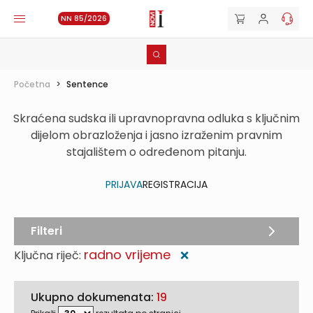
NN 85/2026
Početna
>
Sentence
Skraćena sudska ili upravnopravna odluka s ključnim
dijelom obrazloženja i jasno izraženim pravnim
stajalištem o određenom pitanju.
PRIJAVA
REGISTRACIJA
Filteri
radno vrijeme
Ključna riječ:
❌
Ukupno dokumenata:
19