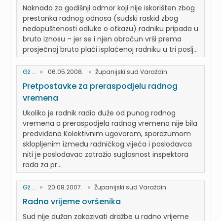
Naknada za godišnji odmor koji nije iskorišten zbog
prestanka radnog odnosa (sudski raskid zbog
nedopuštenosti odluke o otkazu) radniku pripada u
bruto iznosu – jer se i njen obračun vrši prema
prosječnoj bruto plaći isplaćenoj radniku u tri poslj...
Gž ...
06.05.2008.
Županijski sud Varaždin
Pretpostavke za preraspodjelu radnog
vremena
Ukoliko je radnik radio duže od punog radnog
vremena a preraspodjela radnog vremena nije bila
predviđena Kolektivnim ugovorom, sporazumom
sklopljenim između radničkog vijeća i poslodavca
niti je poslodavac zatražio suglasnost inspektora
rada za pr...
Gž ...
20.08.2007.
Županijski sud Varaždin
Radno vrijeme ovršenika
Sud nije dužan zakazivati dražbe u radno vrijeme