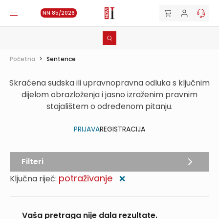
NN 85/2026
Početna
>
Sentence
Skraćena sudska ili upravnopravna odluka s ključnim
dijelom obrazloženja i jasno izraženim pravnim
stajalištem o određenom pitanju.
PRIJAVA
REGISTRACIJA
Filteri
potraživanje
Ključna riječ:
❌
Vaša pretraga nije dala rezultate.