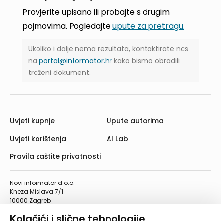
Provjerite upisano ili probajte s drugim
pojmovima. Pogledajte
upute za pretragu.
Ukoliko i dalje nema rezultata, kontaktirate nas
na
portal@informator.hr
kako bismo obradili
traženi dokument.
Uvjeti kupnje
Upute autorima
Uvjeti korištenja
AI Lab
Pravila zaštite privatnosti
Novi informator d.o.o.
Kneza Mislava 7/1
10000 Zagreb
Telefon: 01/4555-454
Kolačići i slične tehnologije
Telefaks: 01/4612-553