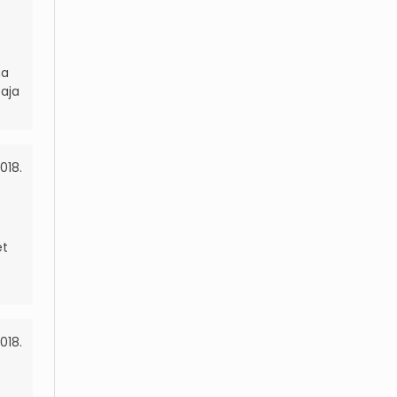
na
čaja
018.
et
018.