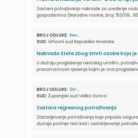
Zastara potraživanja naknade za uređenje voda,
gospodarstva (Narodne novine, broj: 153/09., 90/1
BROJ ODLUKE:
Rev...
SUD:
Vrhovni sud Republike Hrvatske
Naknada štete zbog smrti osobe koja j
U slučaju proglašenja nestalog umrlim, potraži
pravomoćnosti rješenja kojim je ona proglaše
BROJ ODLUKE:
Gž-...
SUD:
Županijski sud Velika Gorica
Zastara regresnog potraživanja
Zastarijevanje potraživanja koje pripada osigu
slučaja počinje teći kad i zastarijevanje potraž