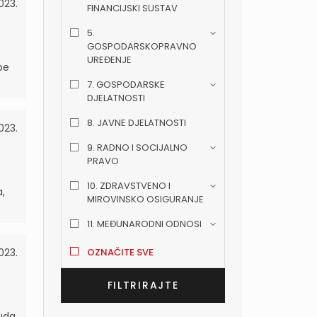
023.
FINANCIJSKI SUSTAV
5.
GOSPODARSKOPRAVNO
UREĐENJE
be
7. GOSPODARSKE
DJELATNOSTI
8. JAVNE DJELATNOSTI
023.
9. RADNO I SOCIJALNO
PRAVO
10. ZDRAVSTVENO I
a,
MIROVINSKO OSIGURANJE
11. MEĐUNARODNI ODNOSI
023.
OZNAČITE SVE
suda