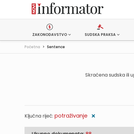
ZAKONODAVSTVO
SUDSKA PRAKSA
Početna
>
Sentence
Skraćena sudska ili 
potraživanje
Ključna riječ:
❌
Ukupno dokumenata:
88