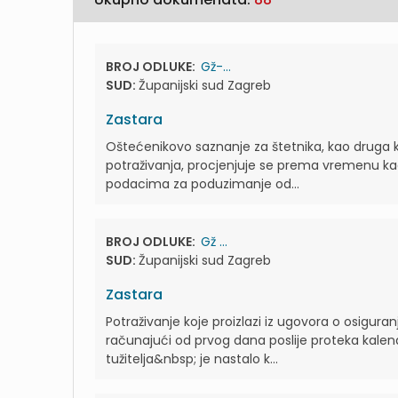
BROJ ODLUKE:
Gž-...
SUD:
Županijski sud Zagreb
Zastara
Oštećenikovo saznanje za štetnika, kao druga k
potraživanja, procjenjuje se prema vremenu kad
podacima za poduzimanje od...
BROJ ODLUKE:
Gž ...
SUD:
Županijski sud Zagreb
Zastara
Potraživanje koje proizlazi iz ugovora o osigura
računajući od prvog dana poslije proteka kalend
tužitelja&nbsp; je nastalo k...