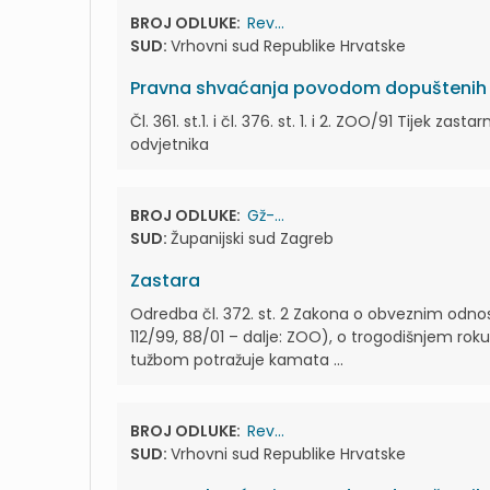
BROJ ODLUKE:
Rev...
SUD:
Vrhovni sud Republike Hrvatske
Pravna shvaćanja povodom dopuštenih r
Čl. 361. st.1. i čl. 376. st. 1. i 2. ZOO/91 Tijek
odvjetnika
BROJ ODLUKE:
Gž-...
SUD:
Županijski sud Zagreb
Zastara
Odredba čl. 372. st. 2 Zakona o obveznim odnosim
112/99, 88/01 – dalje: ZOO), o trogodišnjem rok
tužbom potražuje kamata ...
BROJ ODLUKE:
Rev...
SUD:
Vrhovni sud Republike Hrvatske