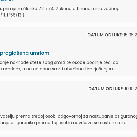
 primjena članka 72. i 74. Zakona o financiranju vodnog
1. i 156/13.)
DATUM ODLUKE:
15.05.
e proglašena umrlom
vanje naknade štete zbog smrti te osobe počinje teći od
na umrlom, a ne od dana smrti utvrđene tim rješenjem
DATUM ODLUKE:
10.10.
ravatelju prema trećoj osobi odgovornoj za nastupanje osigurano
ivanja osiguranika prema toj osobi i navršava se u istom roku.