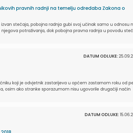
nikovih pravnih radnji na temelju odredaba Zakona o
ji izvan stečaja, pobojna radnja gubi svoj učinak samo u odnosu 
 njegova potraživanja, dok pobojna pravna radnja u povodu ste
DATUM ODLUKE:
25.09.2
iku koji je odvjetnik zastarijeva u općem zastarnom roku od p
na, osim ako stranke sporazumom nisu ugovorile drugačiji način
DATUM ODLUKE:
15.06.2
 2018.