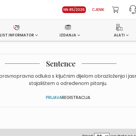
NN 85/2026
CJENIK
LIST INFORMATOR
IZDANJA
ALATI
Sentence
upravnopravna odluka s ključnim dijelom obrazloženja i ja
stajalištem o određenom pitanju.
PRIJAVA
REGISTRACIJA