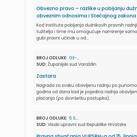
Obvezno pravo – razlike u pobijanju duž
obveznim odnosima i Stečajnog zakona
Kod instituta pobijanja dužnikovih pravnih radn
tužitelja i time mu omogućuje namirenje samo
gubi pravni učinak u od...
BROJ ODLUKE:
Gž-...
SUD:
Županijski sud Varaždin
Zastara
Nagrada za svaku obavljenu radnju po punomoćn
godina od dana kad je pojedina radnja obavlje
plaćanja (po dovršetku postupka).
BROJ ODLUKE:
6 S...
SUD:
Visoki upravni sud Republike Hrvatske
Pravna shvaćanja VUPSRH-a od 15. lipnja