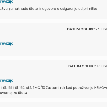
evizija
živanja naknade štete iz ugovora o osiguranju od primitka
DATUM ODLUKE:
24.10.2
evizija
DATUM ODLUKE:
17.10.
evizija
8 i čl. 161. i čl. 162. st.1. ZMO/13 Zastarni rok kod potraživanja HZMO-
ovornoj za štetu