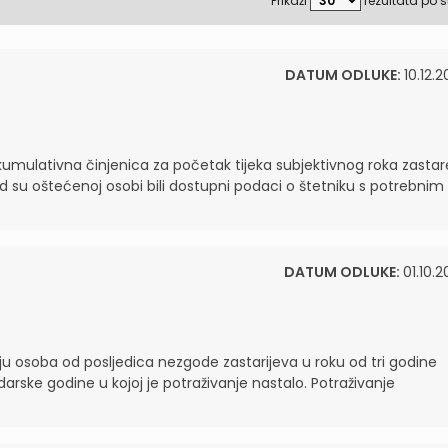
Prikaži
rezultata po s
DATUM ODLUKE:
10.12.2
umulativna činjenica za početak tijeka subjektivnog roka zastar
 su oštećenoj osobi bili dostupni podaci o štetniku s potrebnim
DATUM ODLUKE:
01.10.2
nju osoba od posljedica nezgode zastarijeva u roku od tri godine
arske godine u kojoj je potraživanje nastalo. Potraživanje