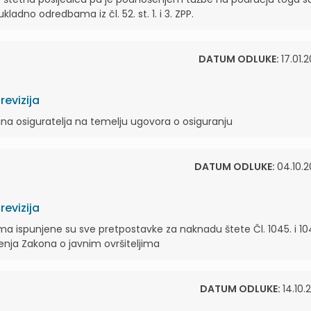
kladno odredbama iz čl. 52. st. 1. i 3. ZPP.
DATUM ODLUKE:
17.01.
evizija
ina osiguratelja na temelju ugovora o osiguranju
DATUM ODLUKE:
04.10.2
evizija
a ispunjene su sve pretpostavke za naknadu štete Čl. 1045. i 1
nja Zakona o javnim ovršiteljima
DATUM ODLUKE:
14.10.