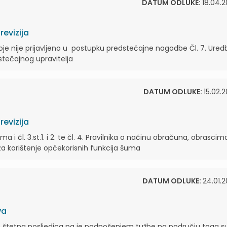
DATUM ODLUKE:
18.04.2
evizija
oje nije prijavljeno u postupku predstečajne nagodbe Čl. 7. Ured
stečajnog upravitelja
DATUM ODLUKE:
15.02.2
evizija
a i čl. 3.st.1. i 2. te čl. 4. Pravilnika o načinu obračuna, obrascim
 korištenje općekorisnih funkcija šuma
DATUM ODLUKE:
24.01.2
va
je štetna posljedica pa je podnošenjem tužbe na području toga 