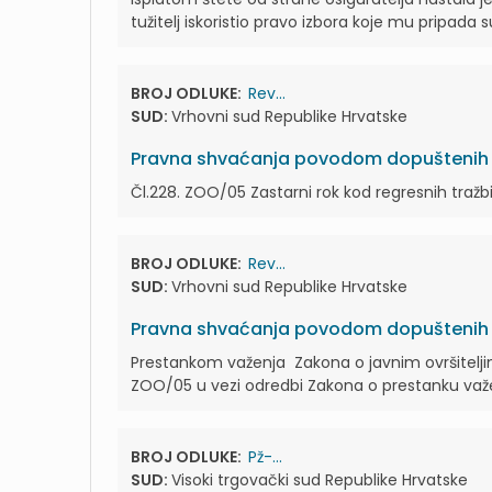
tužitelj iskoristio pravo izbora koje mu pripada su
BROJ ODLUKE:
Rev...
SUD:
Vrhovni sud Republike Hrvatske
Pravna shvaćanja povodom dopuštenih r
Čl.228. ZOO/05 Zastarni rok kod regresnih tražb
BROJ ODLUKE:
Rev...
SUD:
Vrhovni sud Republike Hrvatske
Pravna shvaćanja povodom dopuštenih r
Prestankom važenja Zakona o javnim ovršiteljim
ZOO/05 u vezi odredbi Zakona o prestanku važe
BROJ ODLUKE:
Pž-...
SUD:
Visoki trgovački sud Republike Hrvatske