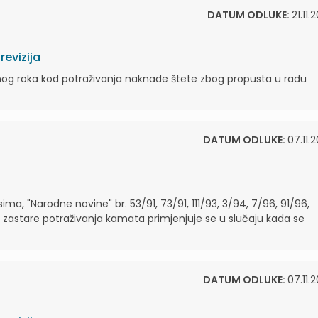
DATUM ODLUKE:
21.11.
evizija
 zastarnog roka kod potraživanja naknade štete zbog propusta u radu
DATUM ODLUKE:
07.11.
a, "Narodne novine" br. 53/91, 73/91, 111/93, 3/94, 7/96, 91/96,
u zastare potraživanja kamata primjenjuje se u slučaju kada se
DATUM ODLUKE:
07.11.