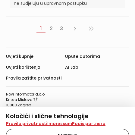
ne sudjeluju u upravnom postupku
1
2
3
Sljedeća
Posljednja
›
»
Uvjeti kupnje
Upute autorima
Uvjeti korištenja
AI Lab
Pravila zaštite privatnosti
Novi informator d.o.o.
Kneza Mislava 7/1
10000 Zagreb
Telefon: 01/4555-454
Kolačići i slične tehnologije
Telefaks: 01/4612-553
info@informator.hr
Na našoj web stranici koristimo kolačiće i slične
Pravila privatnosti
Impressum
Popis partnera
tehnologije za pohranu, čitanje i obradu informacija na
vašem uređaju. Time poboljšavamo korisničko iskustvo,