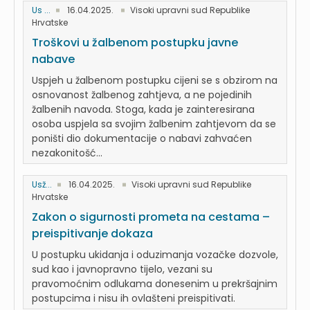
Us ...
16.04.2025.
Visoki upravni sud Republike
Hrvatske
Troškovi u žalbenom postupku javne
nabave
Uspjeh u žalbenom postupku cijeni se s obzirom na
osnovanost žalbenog zahtjeva, a ne pojedinih
žalbenih navoda. Stoga, kada je zainteresirana
osoba uspjela sa svojim žalbenim zahtjevom da se
poništi dio dokumentacije o nabavi zahvaćen
nezakonitošć...
Usž...
16.04.2025.
Visoki upravni sud Republike
Hrvatske
Zakon o sigurnosti prometa na cestama –
preispitivanje dokaza
U postupku ukidanja i oduzimanja vozačke dozvole,
sud kao i javnopravno tijelo, vezani su
pravomoćnim odlukama donesenim u prekršajnim
postupcima i nisu ih ovlašteni preispitivati.