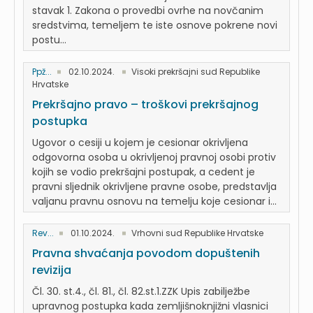
stavak 1. Zakona o provedbi ovrhe na novčanim
sredstvima, temeljem te iste osnove pokrene novi
postu...
Ppž...
02.10.2024.
Visoki prekršajni sud Republike
Hrvatske
Prekršajno pravo – troškovi prekršajnog
postupka
Ugovor o cesiji u kojem je cesionar okrivljena
odgovorna osoba u okrivljenoj pravnoj osobi protiv
kojih se vodio prekršajni postupak, a cedent je
pravni sljednik okrivljene pravne osobe, predstavlja
valjanu pravnu osnovu na temelju koje cesionar i...
Rev...
01.10.2024.
Vrhovni sud Republike Hrvatske
Pravna shvaćanja povodom dopuštenih
revizija
Čl. 30. st.4., čl. 81., čl. 82.st.1.ZZK Upis zabilježbe
upravnog postupka kada zemljišnoknjižni vlasnici