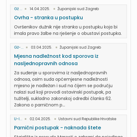
Gž ...
14.04.2025.
Županijski sud Zagreb
Ovrha - stranka u postupku
Ovršenikov dužnik nije stranka u postupku koja bi
imala pravo žalbe na rješenje o obustavi postupka.
Gž-...
03.04.2025.
Županijski sud Zagreb
Mjesna nadležnost kod sporova iz
nasljednopravnih odnosa
Za suđenje u sporovima iz nasljednopravnih
odnosa, osim suda općemjesne nadležnosti
mjesno je nadležan i sud na čijem se području
nalazi sud koji provodi ostavinski postupak, pa
tužitelji, sukladno zakonskoj odredbi članka 62.
Zakona o parničnom p...
U-I...
02.04.2025.
Ustavni sud Republike Hrvatske
Parnični postupak - naknada štete