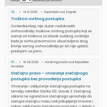
Prikaži
rezultata po stranici
Gž ...
14.10.2025.
Županijski sud Zagreb
Troškovi ovršnog postupka
Ovršenik&nbsp; nije dužan nadoknaditi
ovrhovoditelju troškove ovršnog postupka koji se
sastoji od troškova za izlazak sudskog ovršitelja
kada je ovrha pravomoćno obustavljena zbog
krivnje samog ovrhovoditelja jer isti nije uplatio
predujam za pono...
Pž-...
16.09.2025.
Visoki trgovački sud Republike
Hrvatske
Stečajno pravo – otvaranje stečajnoga
postupka bez provođenja postupka
Otvaranje i zaključenje stečajnoga postupka na
temelju odredbe članka 132. stavak 2. Stečajnog
zakona ne ograničava stečajnoga upravitelja da
zastupa stečajnu masu radi prikupljanja imovine i
nakon zaključenja stečajnoga postupka, u skladu s