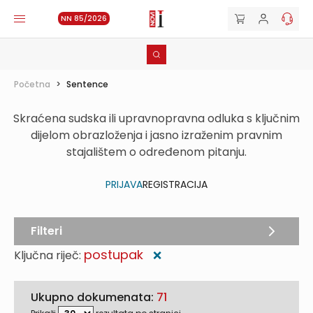
NN 85/2026
Početna
>
Sentence
Skraćena sudska ili upravnopravna odluka s ključnim
dijelom obrazloženja i jasno izraženim pravnim
stajalištem o određenom pitanju.
PRIJAVA
REGISTRACIJA
Filteri
postupak
Ključna riječ:
❌
Ukupno dokumenata:
71