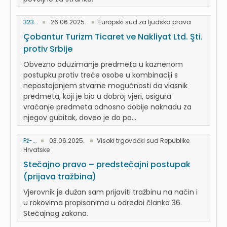
323...
26.06.2025.
Europski sud za ljudska prava
Çobantur Turizm Ticaret ve Nakliyat Ltd. Şti.
protiv Srbije
Obvezno oduzimanje predmeta u kaznenom
postupku protiv treće osobe u kombinaciji s
nepostojanjem stvarne mogućnosti da vlasnik
predmeta, koji je bio u dobroj vjeri, osigura
vraćanje predmeta odnosno dobije naknadu za
njegov gubitak, doveo je do po...
Pž-...
03.06.2025.
Visoki trgovački sud Republike
Hrvatske
Stečajno pravo – predstečajni postupak
(prijava tražbina)
Vjerovnik je dužan sam prijaviti tražbinu na način i
u rokovima propisanima u odredbi članka 36.
Stečajnog zakona.