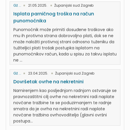
Gž ...
21.05.2025.
Županijski sud Zagreb
Isplata parničnog troška na račun
punomoćnika
Punomoćnik može primiti dosuđene troškove ako
mu ih protivna strana dobrovoljno plati, dok se ne
može naložiti protivnoj strani odnosno tuženiku da
tužiteljici plati trošak postupka isplatom na
punomoćnikov račun, kada u spisu za takvu isplatu
ne ...
Gž ...
23.04.2025.
Županijski sud Zagreb
Dovršetak ovrhe na nekretnini
Namirenjem kao posljednjom radnjom ostvaruje se
pravnozaštitni cilj ovrhe na nekretnini radi naplate
novčane tražbine te se poduzimanjem te radnje
smatra da je ovrha na nekretnini radi naplate
novčane tražbina ovrhovoditelja (glavni ovršni
postupa...