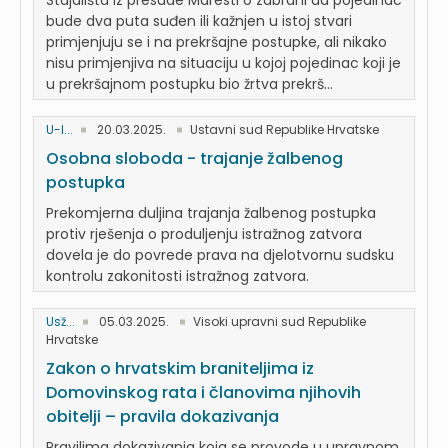
Stajališta iz presude Maresti o zabrani da pojedinac
bude dva puta suđen ili kažnjen u istoj stvari
primjenjuju se i na prekršajne postupke, ali nikako
nisu primjenjiva na situaciju u kojoj pojedinac koji je
u prekršajnom postupku bio žrtva prekrš...
U-I...
20.03.2025.
Ustavni sud Republike Hrvatske
Osobna sloboda - trajanje žalbenog
postupka
Prekomjerna duljina trajanja žalbenog postupka
protiv rješenja o produljenju istražnog zatvora
dovela je do povrede prava na djelotvornu sudsku
kontrolu zakonitosti istražnog zatvora.
Usž...
05.03.2025.
Visoki upravni sud Republike
Hrvatske
Zakon o hrvatskim braniteljima iz
Domovinskog rata i članovima njihovih
obitelji – pravila dokazivanja
Pravilima dokazivanja koja se provode u upravnom