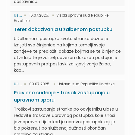
dostavnicu.
Us ...
16.07.2025.
Visoki upravni sud Republike
Hrvatske
Teret dokazivanja u žalbenom postupku
U žalbenom postupku svaka stranka dužna je
iznijeti sve činjenice na kojima temelji svoje
zahtjeve te predložiti dokaze kojima se te činjenice
utvrđuju te je žalitelj obvezan dokazati postojanje
postupovnih pretpostavki za izjavljivanje žalbe,
kao...
U-I...
09.07.2025.
Ustavni sud Republike Hrvatske
Pravično suđenje - trošak zastupanja u
upravnom sporu
Troškovi zastupanja stranke po odvjetniku ulaze u
redovite troškove upravnog postupka, koje snosi
javnopravno tijelo kad je upravni postupak koji je
bio pokrenut po službenoj dužnosti okončan
povoljno za stranku.