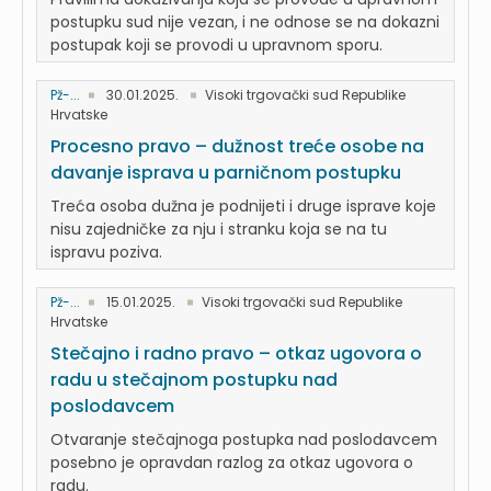
postupku sud nije vezan, i ne odnose se na dokazni
postupak koji se provodi u upravnom sporu.
Pž-...
30.01.2025.
Visoki trgovački sud Republike
Hrvatske
Procesno pravo – dužnost treće osobe na
davanje isprava u parničnom postupku
Treća osoba dužna je podnijeti i druge isprave koje
nisu zajedničke za nju i stranku koja se na tu
ispravu poziva.
Pž-...
15.01.2025.
Visoki trgovački sud Republike
Hrvatske
Stečajno i radno pravo – otkaz ugovora o
radu u stečajnom postupku nad
poslodavcem
Otvaranje stečajnoga postupka nad poslodavcem
posebno je opravdan razlog za otkaz ugovora o
radu.