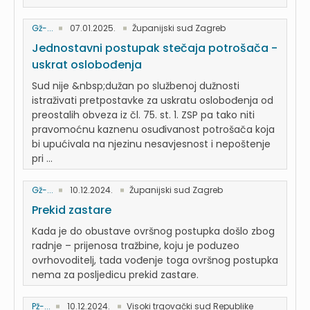
Gž-...
07.01.2025.
Županijski sud Zagreb
Jednostavni postupak stečaja potrošača -
uskrat oslobođenja
Sud nije &nbsp;dužan po službenoj dužnosti
istraživati pretpostavke za uskratu oslobođenja od
preostalih obveza iz čl. 75. st. 1. ZSP pa tako niti
pravomoćnu kaznenu osuđivanost potrošača koja
bi upućivala na njezinu nesavjesnost i nepoštenje
pri ...
Gž-...
10.12.2024.
Županijski sud Zagreb
Prekid zastare
Kada je do obustave ovršnog postupka došlo zbog
radnje – prijenosa tražbine, koju je poduzeo
ovrhovoditelj, tada vođenje toga ovršnog postupka
nema za posljedicu prekid zastare.
Pž-...
10.12.2024.
Visoki trgovački sud Republike