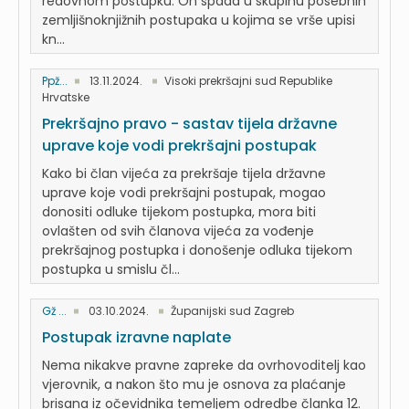
redovnom postupku. On spada u skupinu posebnih
zemljišnoknjižnih postupaka u kojima se vrše upisi
kn...
Ppž...
13.11.2024.
Visoki prekršajni sud Republike
Hrvatske
Prekršajno pravo - sastav tijela državne
uprave koje vodi prekršajni postupak
Kako bi član vijeća za prekršaje tijela državne
uprave koje vodi prekršajni postupak, mogao
donositi odluke tijekom postupka, mora biti
ovlašten od svih članova vijeća za vođenje
prekršajnog postupka i donošenje odluka tijekom
postupka u smislu čl...
Gž ...
03.10.2024.
Županijski sud Zagreb
Postupak izravne naplate
Nema nikakve pravne zapreke da ovrhovoditelj kao
vjerovnik, a nakon što mu je osnova za plaćanje
brisana iz očevidnika temeljem odredbe članka 12.