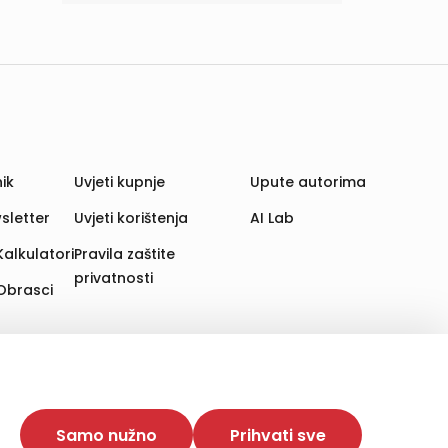
ik
Uvjeti kupnje
Upute autorima
sletter
Uvjeti korištenja
AI Lab
Kalkulatori
Pravila zaštite
privatnosti
Obrasci
aju. Time poboljšavamo korisničko iskustvo,
 više web stranica i uređaja u tu svrhu. Naši partneri
Samo nužno
Prihvati sve
e. Opcija „Prihvati sve“ omogućuje postavljanje i