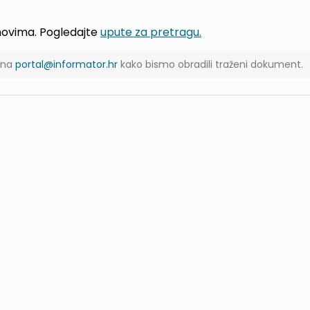
jmovima. Pogledajte
upute za pretragu.
s na
portal@informator.hr
kako bismo obradili traženi dokument.