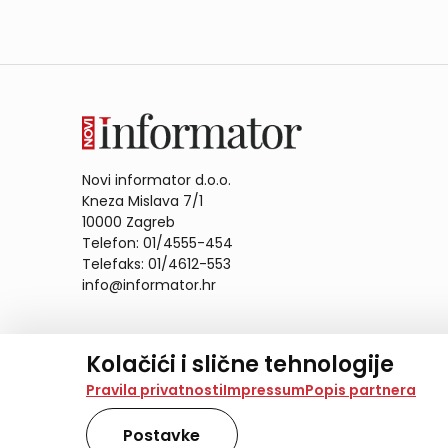
Novi informator d.o.o.
Kneza Mislava 7/1
10000 Zagreb
Telefon: 01/4555-454
Telefaks: 01/4612-553
info@informator.hr
PRATITE NAS:
Kolačići i slične tehnologije
Na našoj web stranici koristimo kolačiće i slične te
Pravila privatnosti
Impressum
Popis partnera
analiziramo promet na stranici te prikazujemo sadržaje
također koriste ove tehnologije.
Postavke
Odabirom opcije „Samo nužno“ prihvaćate samo one ko