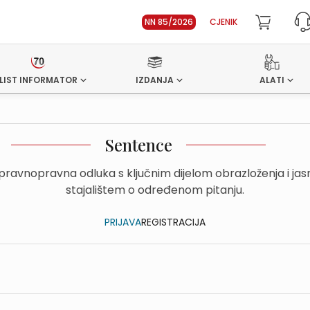
NN 85/2026
CJENIK
LIST INFORMATOR
IZDANJA
ALATI
Sentence
upravnopravna odluka s ključnim dijelom obrazloženja i ja
stajalištem o određenom pitanju.
PRIJAVA
REGISTRACIJA