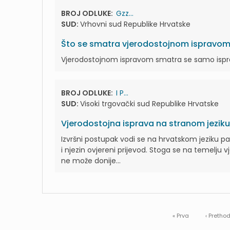
BROJ ODLUKE:
Gzz...
SUD:
Vrhovni sud Republike Hrvatske
Što se smatra vjerodostojnom ispravo
Vjerodostojnom ispravom smatra se samo isprava
BROJ ODLUKE:
I P...
SUD:
Visoki trgovački sud Republike Hrvatske
Vjerodostojna isprava na stranom jeziku
Izvršni postupak vodi se na hrvatskom jeziku pa
i njezin ovjereni prijevod. Stoga se na temelju 
ne može donije...
« Prva
‹ Pretho