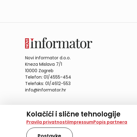
Novi informator d.o.o.
Kneza Mislava 7/1
10000 Zagreb
Telefon: 01/4555-454
Telefaks: 01/4612-553
info@informator.hr
PRATITE NAS:
Kolačići i slične tehnologije
Na našoj web stranici koristimo kolačiće i slične te
Pravila privatnosti
Impressum
Popis partnera
analiziramo promet na stranici te prikazujemo sadržaje
također koriste ove tehnologije.
Postavke