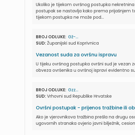
Ukoliko je tijekom ovršnog postupka nekretnina 
postupak se nastavlja kako prema prijašnjem ta
tijekom postupka ne može pod...
BROJ ODLUKE:
Gž-...
SUD:
Županijski sud Koprivnica
Vezanost suda za ovršnu ispravu
U tijeku ovršnog postupka ovršni sud je vezan 
obveza ovršenika u ovršnoj ispravi evidentno 
BROJ ODLUKE:
Gzz...
SUD:
Vrhovni sud Republike Hrvatske
Ovršni postupak - prijenos tražbine ili o
Ako je vjerovnikova tražbina prešla na drugu o
ugovornih stranaka ovjerio javni bilježnik, cesio