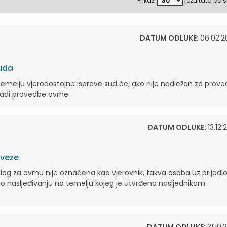
Prikaži
rezultata po s
DATUM ODLUKE:
06.02.2
suda
emelju vjerodostojne isprave sud će, ako nije nadležan za prov
radi provedbe ovrhe.
DATUM ODLUKE:
13.12.
bveze
dlog za ovrhu nije označena kao vjerovnik, takva osoba uz prijedl
o nasljeđivanju na temelju kojeg je utvrđena nasljednikom