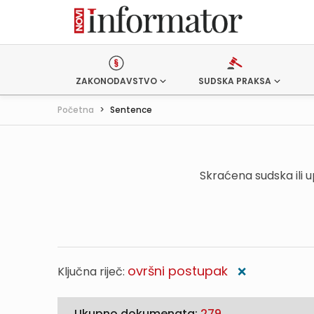
ZAKONODAVSTVO
SUDSKA PRAKSA
Početna
>
Sentence
Skraćena sudska ili 
ovršni postupak
Ključna riječ:
❌
Ukupno dokumenata:
279