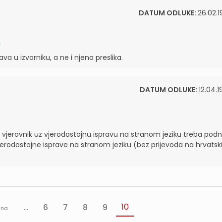
DATUM ODLUKE:
26.02.1
m
 u izvorniku, a ne i njena preslika.
DATUM ODLUKE:
12.04.1
 vjerovnik uz vjerodostojnu ispravu na stranom jeziku treba podni
vjerodostojne isprave na stranom jeziku (bez prijevoda na hrvatsk
10
...
6
7
8
9
dna