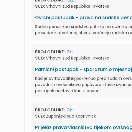
BROJ ODLUKE:
Gzz...
SUD:
Vrhovni sud Republike Hrvatske
Ovršni postupak - pravo na sudske pena
Sudski penali kao sredstvo pritiska na dužnika
presudom utvrđenoj obvezi vraćanja radnika n
BROJ ODLUKE:
Gr-...
SUD:
Vrhovni sud Republike Hrvatske
Parnični postupak - sporazum o mjesnoj
Kad je ovrhovoditelj pokrenuo pred sudom ovršn
povodom ovršenikova prigovora stavio izvan sna
postupak nastaviti kao u povod...
BROJ ODLUKE:
Gž-...
SUD:
Županijski sud Koprivnica
Prijelaz prava vlasništva tijekom ovršn