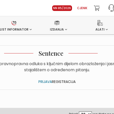
NN 85/2026
CJENIK
LIST INFORMATOR
IZDANJA
ALATI
Sentence
upravnopravna odluka s ključnim dijelom obrazloženja i ja
stajalištem o određenom pitanju.
PRIJAVA
REGISTRACIJA