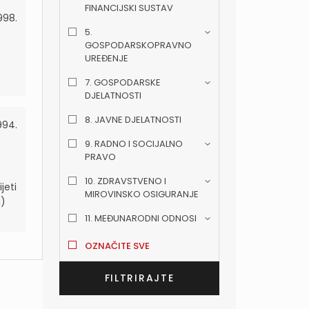
FINANCIJSKI SUSTAV
998.
5.
GOSPODARSKOPRAVNO
UREĐENJE
7. GOSPODARSKE
DJELATNOSTI
8. JAVNE DJELATNOSTI
994.
9. RADNO I SOCIJALNO
PRAVO
10. ZDRAVSTVENO I
jeti
MIROVINSKO OSIGURANJE
i)
11. MEĐUNARODNI ODNOSI
OZNAČITE SVE