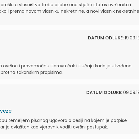
prešla u vlasništvo treće osobe ona stječe status ovršenika i
ko i prema novom vlasniku nekretnine, a novi vlasnik nekretnin
DATUM ODLUKE:
19.09.1
za ovršnu i pravomoćnu ispravu čak i slučaju kada je utvrđena
suprotna zakonskim propisima.
DATUM ODLUKE:
09.09.1
bveze
sobu temeljem pisanog ugovora o cesiji na kojem je potpise
nar je ovlašten kao vjerovnik voditi ovršni postupak.