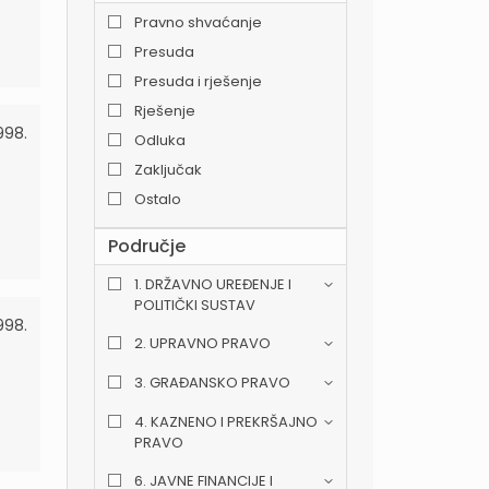
Pravno shvaćanje
e
Presuda
Presuda i rješenje
Rješenje
998.
Odluka
Zaključak
Ostalo
Područje
1. DRŽAVNO UREĐENJE I
POLITIČKI SUSTAV
998.
2. UPRAVNO PRAVO
3. GRAĐANSKO PRAVO
4. KAZNENO I PREKRŠAJNO
PRAVO
6. JAVNE FINANCIJE I