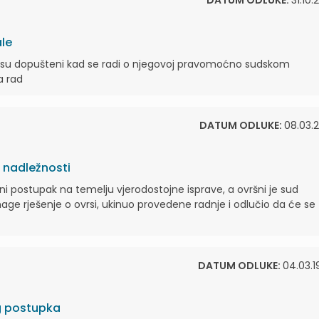
DATUM ODLUKE:
31.10.
le
 nisu dopušteni kad se radi o njegovoj pravomoćno sudskom
a rad
DATUM ODLUKE:
08.03.2
 nadležnosti
i postupak na temelju vjerodostojne isprave, a ovršni je sud
ge rješenje o ovrsi, ukinuo provedene radnje i odlučio da će se
DATUM ODLUKE:
04.03.1
og postupka