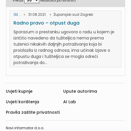
Prikaži
rezultata po stranici
Gž ...
31.08.2021.
Županijski sud Zagreb
Radno pravo – otpust duga
Sporazum o prestanku ugovora o radu u kojem je
izričito navedeno da tužiteljica nema prema
tuženici nikakvih daljnjih potraživanja koja bi
proizlazila iz radnog odnosa, ima učinak izjave o
otpustu duga i tužiteljica se mogla odreći
potraživanja do...
Uvjeti kupnje
Upute autorima
Uvjeti korištenja
AI Lab
Pravila zaštite privatnosti
Novi informator d.o.o.