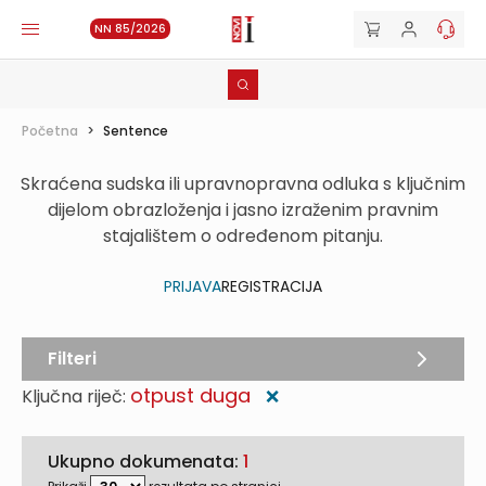
NN 85/2026
Početna
>
Sentence
Skraćena sudska ili upravnopravna odluka s ključnim
dijelom obrazloženja i jasno izraženim pravnim
stajalištem o određenom pitanju.
PRIJAVA
REGISTRACIJA
Filteri
otpust duga
Ključna riječ:
❌
Ukupno dokumenata:
1