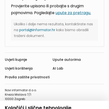
Provjerite upisano ili probajte s drugim
pojmovima. Pogledajte
upute za pretragu.
Ukoliko i dalje nema rezultata, kontaktirate nas
na
portal@informator.hr
kako bismo obradili
traženi dokument.
Uvjeti kupnje
Upute autorima
Uvjeti korištenja
AI Lab
Pravila zaštite privatnosti
Novi informator d.o.o.
Kneza Mislava 7/1
10000 Zagreb
Telefon: 01/4555-454
Kolačići i slične tehnologije
Telefaks: 01/4612-553