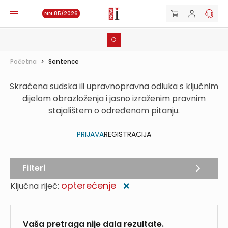
NN 85/2026
Početna
>
Sentence
Skraćena sudska ili upravnopravna odluka s ključnim
dijelom obrazloženja i jasno izraženim pravnim
stajalištem o određenom pitanju.
PRIJAVA
REGISTRACIJA
Filteri
opterećenje
Ključna riječ:
❌
Vaša pretraga nije dala rezultate.