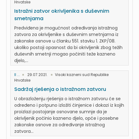
Hrvatske
Istražni zatvor okrivljenika s duševnim
smetnjama
Predviđena je mogućnost određivanja istražnog
zatvora za okrivljenike s duševnim smetnjama iz
zakonske osnove u članku 551. stavku 1. ZKP/08.
ukoliko postoji opasnost da bi okrivljenik zbog težih
duševnih smetnji mogao počiniti teže kazneno
djelo,...
II ...
29.07.2021.
Visoki kazneni sud Republike
Hrvatske
Sadržaj rješenja o istražnom zatvoru
U obrazloženju rješenja o istražnom zatvoru će se
određeno i potpuno izložiti činjenice i dokazi iz kojih
proizlazi postojanje osnovane sumnje da je
okrivljenik počinio kazneno djelo, opće i posebne
zakonske osnove za određivanje istražnog
zatvora...