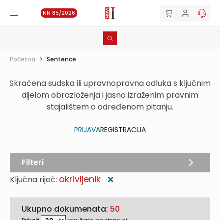
NN 85/2026
Početna
>
Sentence
Skraćena sudska ili upravnopravna odluka s ključnim
dijelom obrazloženja i jasno izraženim pravnim
stajalištem o određenom pitanju.
PRIJAVA
REGISTRACIJA
Filteri
okrivljenik
Ključna riječ:
❌
Ukupno dokumenata:
50