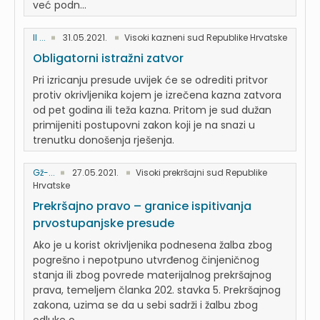
već podn...
II ...
31.05.2021.
Visoki kazneni sud Republike Hrvatske
Obligatorni istražni zatvor
Pri izricanju presude uvijek će se odrediti pritvor
protiv okrivljenika kojem je izrečena kazna zatvora
od pet godina ili teža kazna. Pritom je sud dužan
primijeniti postupovni zakon koji je na snazi u
trenutku donošenja rješenja.
Gž-...
27.05.2021.
Visoki prekršajni sud Republike
Hrvatske
Prekršajno pravo – granice ispitivanja
prvostupanjske presude
Ako je u korist okrivljenika podnesena žalba zbog
pogrešno i nepotpuno utvrđenog činjeničnog
stanja ili zbog povrede materijalnog prekršajnog
prava, temeljem članka 202. stavka 5. Prekršajnog
zakona, uzima se da u sebi sadrži i žalbu zbog