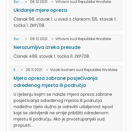
Su-...
06.12.2021.
Vrhovni sud Republike Hrvatske
Ukidanje mjere opreza
Članak 98. stavak 1. u svezi s člankom 125. stavak 1.
točka 1. ZKP/08.
Su-...
06.12.2021.
Vrhovni sud Republike Hrvatske
Nerazumljiva izreka presude
Članak 468. stavak 1. točka 11. ZKP/08.
II ...
26.11.2021.
Visoki kazneni sud Republike Hrvatske
Mjera opreza zabrane posjećivanja
određenog mjesta ili područja
U rješenju kojim se nalaže mjera opreza zabrane
posjećivanja određenog mjesta ili područja
nadležno tijelo dužno je odrediti udaljenost ispod
koje se okrivljenik ne smije približiti određenom
mjestu ili području. Ako je prvostupanjski sud
propusti...