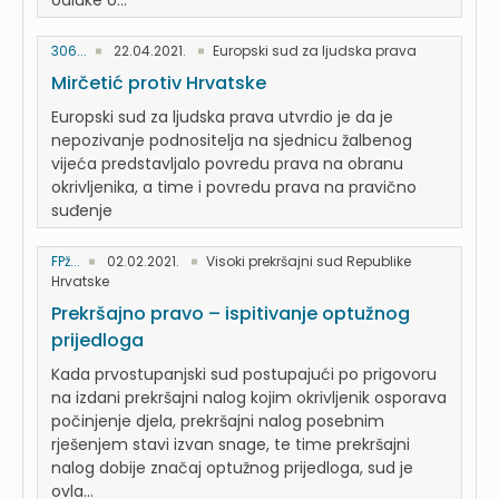
odluke o...
306...
22.04.2021.
Europski sud za ljudska prava
Mirčetić protiv Hrvatske
Europski sud za ljudska prava utvrdio je da je
nepozivanje podnositelja na sjednicu žalbenog
vijeća predstavljalo povredu prava na obranu
okrivljenika, a time i povredu prava na pravično
suđenje
FPž...
02.02.2021.
Visoki prekršajni sud Republike
Hrvatske
Prekršajno pravo – ispitivanje optužnog
prijedloga
Kada prvostupanjski sud postupajući po prigovoru
na izdani prekršajni nalog kojim okrivljenik osporava
počinjenje djela, prekršajni nalog posebnim
rješenjem stavi izvan snage, te time prekršajni
nalog dobije značaj optužnog prijedloga, sud je
ovla...