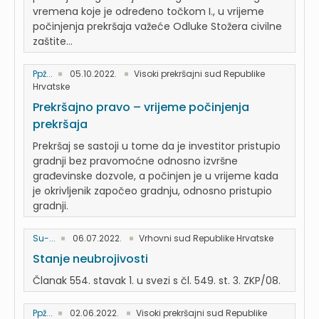
vremena koje je određeno točkom I., u vrijeme
počinjenja prekršaja važeće Odluke Stožera civilne
zaštite...
Ppž...
05.10.2022.
Visoki prekršajni sud Republike
Hrvatske
Prekršajno pravo – vrijeme počinjenja
prekršaja
Prekršaj se sastoji u tome da je investitor pristupio
gradnji bez pravomoćne odnosno izvršne
građevinske dozvole, a počinjen je u vrijeme kada
je okrivljenik započeo gradnju, odnosno pristupio
gradnji.
Su-...
06.07.2022.
Vrhovni sud Republike Hrvatske
Stanje neubrojivosti
Članak 554. stavak 1. u svezi s čl. 549. st. 3. ZKP/08.
Ppž...
02.06.2022.
Visoki prekršajni sud Republike