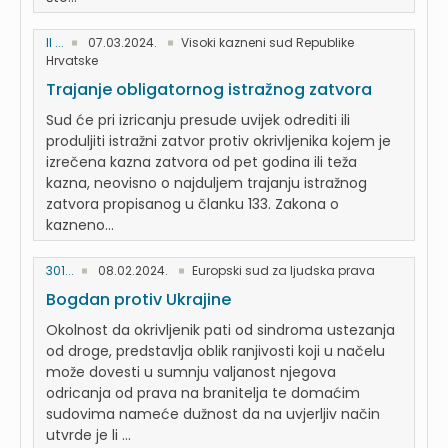
II ...
07.03.2024.
Visoki kazneni sud Republike
Hrvatske
Trajanje obligatornog istražnog zatvora
Sud će pri izricanju presude uvijek odrediti ili
produljiti istražni zatvor protiv okrivljenika kojem je
izrečena kazna zatvora od pet godina ili teža
kazna, neovisno o najduljem trajanju istražnog
zatvora propisanog u članku 133. Zakona o
kazneno...
301...
08.02.2024.
Europski sud za ljudska prava
Bogdan protiv Ukrajine
Okolnost da okrivljenik pati od sindroma ustezanja
od droge, predstavlja oblik ranjivosti koji u načelu
može dovesti u sumnju valjanost njegova
odricanja od prava na branitelja te domaćim
sudovima nameće dužnost da na uvjerljiv način
utvrde je li ...