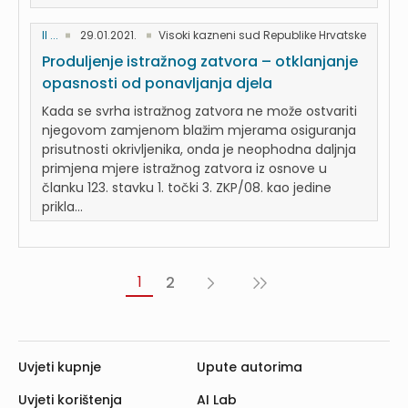
II ...
29.01.2021.
Visoki kazneni sud Republike Hrvatske
Produljenje istražnog zatvora – otklanjanje
opasnosti od ponavljanja djela
Kada se svrha istražnog zatvora ne može ostvariti
njegovom zamjenom blažim mjerama osiguranja
prisutnosti okrivljenika, onda je neophodna daljnja
primjena mjere istražnog zatvora iz osnove u
članku 123. stavku 1. točki 3. ZKP/08. kao jedine
prikla...
1
2
Sljedeća
Posljednja
›
»
Uvjeti kupnje
Upute autorima
Uvjeti korištenja
AI Lab