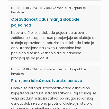
II ...
08.01.2024.
Visoki kazneni sud Republike
Hrvatske
Opravdanost oduzimanja slobode
pojedinca
Neovisno što je je sloboda pojedinca ustavno
zaštićena kategorija, sud procjenjuje od slučaja do
slučaja opravdanost oduzimanja slobode kada je
ono utemeljeno na zakonu, posebice kod
počinjenja teških kaznenih djela, odnosno
procjenjuje da je oduz...
II ...
04.01.2024.
Visoki kazneni sud Republike
Hrvatske
Promjena istražnozatvorske osnove
Ukoliko se mijenja istražnozatvorska osnova po
kojoj treba produljiti istražni zatvor, u toj situaciji se
valja produljiti istražni zatvor po drugoj zakonskoj
osnovi, dok se za onu prvotnu, ukoliko je ista bila
obuhvaćena prijedlogom stranke, u ob...