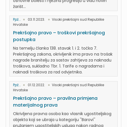
osnovne bolesti i njezina progresija u vidu novih
žarišt...
Ppž...
03.11.2023.
Visoki prekršajni sud Republike
Hrvatske
Prekršajno pravo – troškovi prekršajnog
postupka
Na temelju članka 138. stavak 1. i 2. točka 7.
Prekršajnog zakona, okrivljenik ima pravo na trošak
nagrade branitelju za sastav zahtjeva za naknadu
troškova, sukladno Tbr. 1. Tarife o nagradama i
naknadi troškova za rad odvjetnika.
Ppž...
01.12.2022.
Visoki prekršajni sud Republike
Hrvatske
Prekršajno pravo – pravilna primjena
materijalnog prava
Okrivljena pravna osoba kao vlasnik ugostiteljskog
objekta koji se ubraja u kategoriju ''Barovi''
pružanjem ugostiteljskih usluga nakon radnog