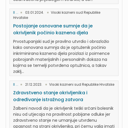
II ...
03.01.2024.
Visoki kazneni sud Republike
Hrvatske
Postojanje osnovane sumnje da je
okrivljenik počinio kaznena djela
Prvostupanjski sud je pravilno utvrdio i obrazložio
kako osnovana sumnja da je optuženik počinio
inkriminirana kaznena djela proizlazi iz poimence
pobrojanih materijalnih i personalnih dokaza na
kojima se temelji potvrđena optužnica, a takav
zaklj...
II ...
21.12.2023.
Visoki kazneni sud Republike Hrvatske
Zdravstveno stanje okrivljenika i
određivanje istražnog zatvora
Žalbeni navodi da je okrivljenik teški srčani bolesnik
nisu od utjecaja na pravilnost pobijane odluke jer
zdravstveno stanje ne umanjuje utvrđenu
opasnost na strani okrivljenika, pri čemu valja imati