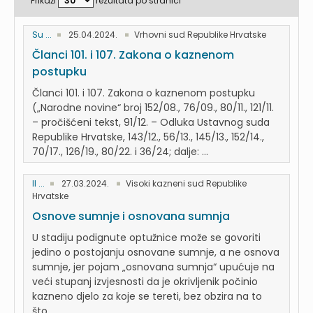
Prikaži
rezultata po stranici
Su ...
25.04.2024.
Vrhovni sud Republike Hrvatske
Članci 101. i 107. Zakona o kaznenom
postupku
Članci 101. i 107. Zakona o kaznenom postupku
(„Narodne novine“ broj 152/08., 76/09., 80/11., 121/11.
– pročišćeni tekst, 91/12. – Odluka Ustavnog suda
Republike Hrvatske, 143/12., 56/13., 145/13., 152/14.,
70/17., 126/19., 80/22. i 36/24; dalje: ...
II ...
27.03.2024.
Visoki kazneni sud Republike
Hrvatske
Osnove sumnje i osnovana sumnja
U stadiju podignute optužnice može se govoriti
jedino o postojanju osnovane sumnje, a ne osnova
sumnje, jer pojam „osnovana sumnja“ upućuje na
veći stupanj izvjesnosti da je okrivljenik počinio
kazneno djelo za koje se tereti, bez obzira na to
što...