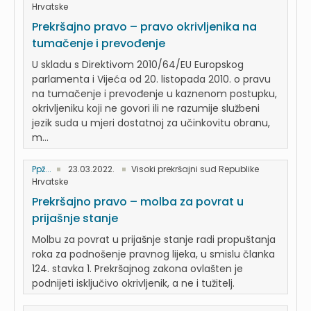
Hrvatske
Prekršajno pravo – pravo okrivljenika na
tumačenje i prevođenje
U skladu s Direktivom 2010/64/EU Europskog
parlamenta i Vijeća od 20. listopada 2010. o pravu
na tumačenje i prevođenje u kaznenom postupku,
okrivljeniku koji ne govori ili ne razumije službeni
jezik suda u mjeri dostatnoj za učinkovitu obranu,
m...
Ppž...
23.03.2022.
Visoki prekršajni sud Republike
Hrvatske
Prekršajno pravo – molba za povrat u
prijašnje stanje
Molbu za povrat u prijašnje stanje radi propuštanja
roka za podnošenje pravnog lijeka, u smislu članka
124. stavka 1. Prekršajnog zakona ovlašten je
podnijeti isključivo okrivljenik, a ne i tužitelj.