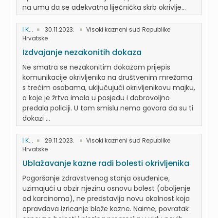
na umu da se adekvatna liječnička skrb okrivlje...
I K...
30.11.2023.
Visoki kazneni sud Republike
Hrvatske
Izdvajanje nezakonitih dokaza
Ne smatra se nezakonitim dokazom prijepis
komunikacije okrivljenika na društvenim mrežama
s trećim osobama, uključujući okrivljenikovu majku,
a koje je žrtva imala u posjedu i dobrovoljno
predala policiji. U tom smislu nema govora da su ti
dokazi ...
I K...
29.11.2023.
Visoki kazneni sud Republike
Hrvatske
Ublažavanje kazne radi bolesti okrivljenika
Pogoršanje zdravstvenog stanja osuđenice,
uzimajući u obzir njezinu osnovu bolest (oboljenje
od karcinoma), ne predstavlja novu okolnost koja
opravdava izricanje blaže kazne. Naime, povratak