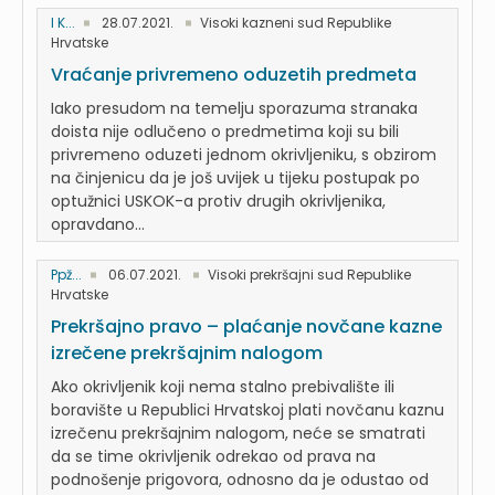
I K...
28.07.2021.
Visoki kazneni sud Republike
Hrvatske
Vraćanje privremeno oduzetih predmeta
Iako presudom na temelju sporazuma stranaka
doista nije odlučeno o predmetima koji su bili
privremeno oduzeti jednom okrivljeniku, s obzirom
na činjenicu da je još uvijek u tijeku postupak po
optužnici USKOK-a protiv drugih okrivljenika,
opravdano...
Ppž...
06.07.2021.
Visoki prekršajni sud Republike
Hrvatske
Prekršajno pravo – plaćanje novčane kazne
izrečene prekršajnim nalogom
Ako okrivljenik koji nema stalno prebivalište ili
boravište u Republici Hrvatskoj plati novčanu kaznu
izrečenu prekršajnim nalogom, neće se smatrati
da se time okrivljenik odrekao od prava na
podnošenje prigovora, odnosno da je odustao od