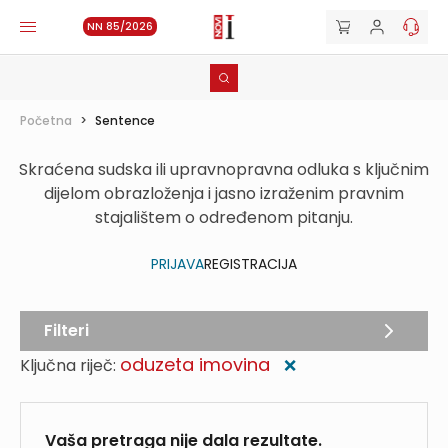
NN 85/2026
Početna
>
Sentence
Skraćena sudska ili upravnopravna odluka s ključnim
dijelom obrazloženja i jasno izraženim pravnim
stajalištem o određenom pitanju.
PRIJAVA
REGISTRACIJA
Filteri
oduzeta imovina
Ključna riječ:
❌
Vaša pretraga nije dala rezultate.