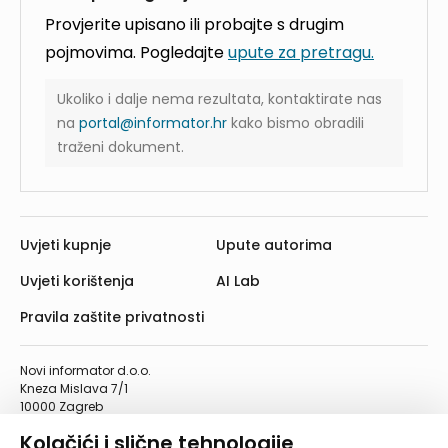
Provjerite upisano ili probajte s drugim
pojmovima. Pogledajte
upute za pretragu.
Ukoliko i dalje nema rezultata, kontaktirate nas
na
portal@informator.hr
kako bismo obradili
traženi dokument.
Uvjeti kupnje
Upute autorima
Uvjeti korištenja
AI Lab
Pravila zaštite privatnosti
Novi informator d.o.o.
Kneza Mislava 7/1
10000 Zagreb
Telefon: 01/4555-454
Kolačići i slične tehnologije
Telefaks: 01/4612-553