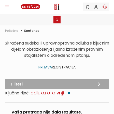
NN 85/2026
Početna
>
Sentence
Skraćena sudska ili upravnopravna odluka s ključnim
dijelom obrazloženja i jasno izraženim pravnim
stajalištem o određenom pitanju.
PRIJAVA
REGISTRACIJA
Filteri
odluka o krivnji
Ključna riječ:
❌
Vaša pretraga nije dala rezultate.