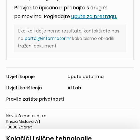
Provjerite upisano ili probajte s drugim
pojmovima. Pogledajte
upute za pretragu.
Ukoliko i dalje nema rezultata, kontaktirate nas
na
portal@informator.hr
kako bismo obradili
traženi dokument.
Uvjeti kupnje
Upute autorima
Uvjeti korištenja
AI Lab
Pravila zaštite privatnosti
Novi informator d.o.o.
Kneza Mislava 7/1
10000 Zagreb
Telefon: 01/4555-454
Kolačići i slične tehnologije
Telefaks: 01/4612-553