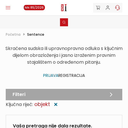
NN 85/2026
Početna
>
Sentence
Skraćena sudska ili upravnopravna odluka s ključnim
dijelom obrazloženja i jasno izraženim pravnim
stajalištem o određenom pitanju.
PRIJAVA
REGISTRACIJA
Filteri
objekt
Ključna riječ:
❌
Vaša pretraga nije dala rezultate.