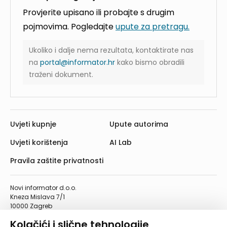
Provjerite upisano ili probajte s drugim
pojmovima. Pogledajte
upute za pretragu.
Ukoliko i dalje nema rezultata, kontaktirate nas
na
portal@informator.hr
kako bismo obradili
traženi dokument.
Uvjeti kupnje
Upute autorima
Uvjeti korištenja
AI Lab
Pravila zaštite privatnosti
Novi informator d.o.o.
Kneza Mislava 7/1
10000 Zagreb
Telefon: 01/4555-454
Kolačići i slične tehnologije
Telefaks: 01/4612-553