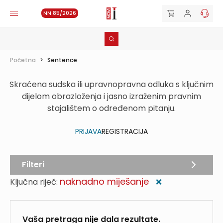
NN 85/2026
Početna
>
Sentence
Skraćena sudska ili upravnopravna odluka s ključnim
dijelom obrazloženja i jasno izraženim pravnim
stajalištem o određenom pitanju.
PRIJAVA
REGISTRACIJA
Filteri
naknadno miješanje
Ključna riječ:
❌
Vaša pretraga nije dala rezultate.