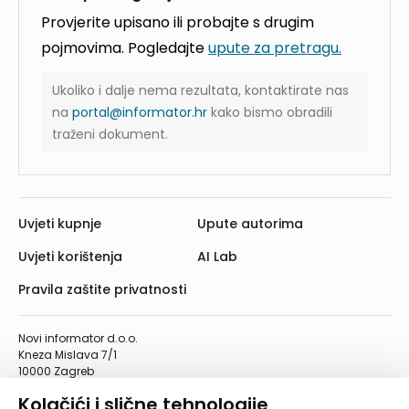
Provjerite upisano ili probajte s drugim
pojmovima. Pogledajte
upute za pretragu.
Ukoliko i dalje nema rezultata, kontaktirate nas
na
portal@informator.hr
kako bismo obradili
traženi dokument.
Uvjeti kupnje
Upute autorima
Uvjeti korištenja
AI Lab
Pravila zaštite privatnosti
Novi informator d.o.o.
Kneza Mislava 7/1
10000 Zagreb
Telefon: 01/4555-454
Kolačići i slične tehnologije
Telefaks: 01/4612-553