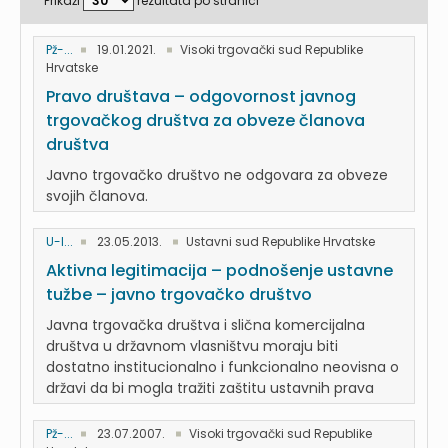
Prikaži
rezultata po stranici
Pž-...
19.01.2021.
Visoki trgovački sud Republike
Hrvatske
Pravo društava – odgovornost javnog
trgovačkog društva za obveze članova
društva
Javno trgovačko društvo ne odgovara za obveze
svojih članova.
U-I...
23.05.2013.
Ustavni sud Republike Hrvatske
Aktivna legitimacija – podnošenje ustavne
tužbe – javno trgovačko društvo
Javna trgovačka društva i slična komercijalna
društva u državnom vlasništvu moraju biti
dostatno institucionalno i funkcionalno neovisna o
državi da bi mogla tražiti zaštitu ustavnih prava
Pž-...
23.07.2007.
Visoki trgovački sud Republike