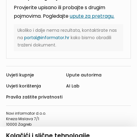
Provjerite upisano ili probajte s drugim
pojmovima. Pogledajte
upute za pretragu.
Ukoliko i dalje nema rezultata, kontaktirate nas
na
portal@informator.hr
kako bismo obradili
traženi dokument.
Uvjeti kupnje
Upute autorima
Uvjeti korištenja
AI Lab
Pravila zaštite privatnosti
Novi informator d.o.o.
Kneza Mislava 7/1
10000 Zagreb
Telefon: 01/4555-454
Kolačići i slične tehnologije
Telefaks: 01/4612-553