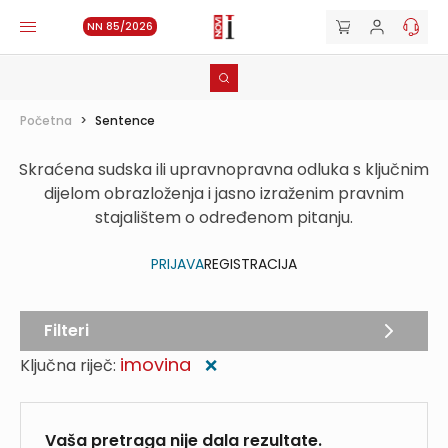
NN 85/2026
Početna
>
Sentence
Skraćena sudska ili upravnopravna odluka s ključnim
dijelom obrazloženja i jasno izraženim pravnim
stajalištem o određenom pitanju.
PRIJAVA
REGISTRACIJA
Filteri
imovina
Ključna riječ:
❌
Vaša pretraga nije dala rezultate.