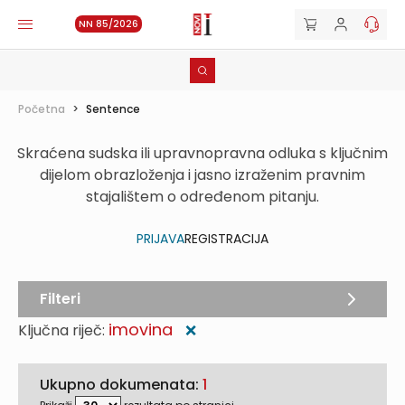
NN 85/2026
Početna
>
Sentence
Skraćena sudska ili upravnopravna odluka s ključnim
dijelom obrazloženja i jasno izraženim pravnim
stajalištem o određenom pitanju.
PRIJAVA
REGISTRACIJA
Filteri
imovina
Ključna riječ:
❌
Ukupno dokumenata:
1