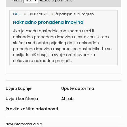
Prikaži
rezultata po stranici
Gž-...
09.07.2025.
Županijski sud Zagreb
Naknadno pronađena imovina
Ako je među nasljednicima sporno ulazi li
naknadno pronađena imovina u ostavinu, u tom
slučaju sud odbija prijedlog da se naknadno
pronađena imovina rasporedi na nasljednike te se
nasljednici&nbsp; sa svojim zahtjevom za
rješavanje naknadno pronađ...
Uvjeti kupnje
Upute autorima
Uvjeti korištenja
AI Lab
Pravila zaštite privatnosti
Novi informator d.o.o.