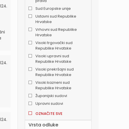
prava
2024.
Sud Europske unije
Ustavni sud Republike
Hrvatske
Vrhovni sud Republike
šni
Hrvatske
a
Visoki trgovački sud
Republike Hrvatske
Visoki upravni sud
Republike Hrvatske
024.
Visoki prekršajni sud
Republike Hrvatske
Visoki kazneni sud
Republike Hrvatske
Županijski sudovi
Upravni sudovi
OZNAČITE SVE
024.
Vrsta odluke