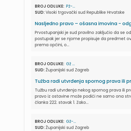
BROJ ODLUKE:
Pž-...
SUD:
Visoki trgovački sud Republike Hrvatske
Nasljedno pravo – ošasna imovina - odg
Prvostupanjski je sud pravilno zaključio da se o
postupak jer se njome propisuje da predmet ovrhe
prema općini, o...
BROJ ODLUKE:
Gž ...
SUD:
Županijski sud Zagreb
Tužba radi utvrđenja spornog prava ili 
Tužbu radi utvrđenja nekog spornog prava ili p
pravo iz ostavine može podići ne samo ona stra
članka 222. stavak 1. Zako...
BROJ ODLUKE:
Gž-...
SUD:
Županijski sud Zagreb