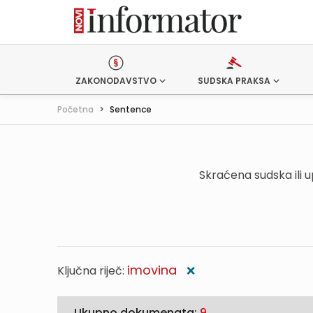
ZAKONODAVSTVO
SUDSKA PRAKSA
Početna
>
Sentence
Skraćena sudska ili 
imovina
Ključna riječ:
❌
Ukupno dokumenata:
9