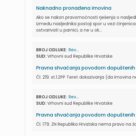
Naknadno pronađena imovina
Ako se nakon pravomoćnosti rješenja o nasljeđ
između nasljednika postoji spor u vezi činjenica
ostvarivati u parnici, a ne u ok...
BROJ ODLUKE:
Rev...
SUD:
Vrhovni sud Republike Hrvatske
Pravna shvaćanja povodom dopuštenih r
Čl. 219. st.1.ZPP Teret dokazivanja (da imovina
BROJ ODLUKE:
Rev...
SUD:
Vrhovni sud Republike Hrvatske
Pravna shvaćanja povodom dopuštenih r
Čl. 179. ZN Republika Hrvatska nema pravo na ža