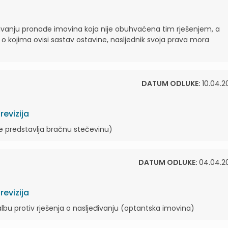
ivanju pronađe imovina koja nije obuhvaćena tim rješenjem, a
 o kojima ovisi sastav ostavine, nasljednik svoja prava mora
DATUM ODLUKE:
10.04.2
evizija
 ne predstavlja bračnu stečevinu)
DATUM ODLUKE:
04.04.2
evizija
lbu protiv rješenja o nasljeđivanju (optantska imovina)