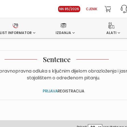
NN 85/2026
CJENIK
LIST INFORMATOR
IZDANJA
ALATI
Sentence
upravnopravna odluka s ključnim dijelom obrazloženja i ja
stajalištem o određenom pitanju.
PRIJAVA
REGISTRACIJA