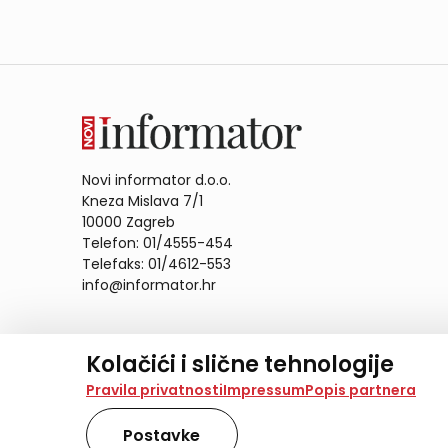
Novi informator d.o.o.
Kneza Mislava 7/1
10000 Zagreb
Telefon: 01/4555-454
Telefaks: 01/4612-553
info@informator.hr
PRATITE NAS:
Kolačići i slične tehnologije
Na našoj web stranici koristimo kolačiće i slične te
Pravila privatnosti
Impressum
Popis partnera
analiziramo promet na stranici te prikazujemo sadržaje
također koriste ove tehnologije.
Postavke
Odabirom opcije „Samo nužno“ prihvaćate samo one ko