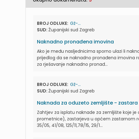
BROJ ODLUKE:
Gž-...
SUD:
Županijski sud Zagreb
Naknadno pronađena imovina
Ako je među nasljednicima sporno ulazi li nak
prijedlog da se naknadno pronađena imovina ra
za rješavanje naknadno pronađ...
BROJ ODLUKE:
Gž-...
SUD:
Županijski sud Zagreb
Naknada za oduzeto zemljište - zastara
Zahtjev za isplatu naknade za zemljište koje 
prometnice), zastarjeva u općem zastarnom rok
35/05, 41/08, 125/11,78/15, 29/1...