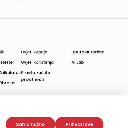
ik
Uvjeti kupnje
Upute autorima
sletter
Uvjeti korištenja
AI Lab
Kalkulatori
Pravila zaštite
privatnosti
Obrasci
aju. Time poboljšavamo korisničko iskustvo,
 više web stranica i uređaja u tu svrhu. Naši partneri
Samo nužno
Prihvati sve
e. Opcija „Prihvati sve“ omogućuje postavljanje i