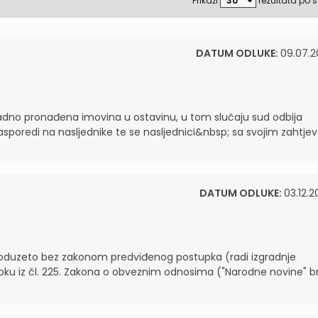
Prikaži
rezultata po s
DATUM ODLUKE:
09.07.2
nadno pronađena imovina u ostavinu, u tom slučaju sud odbija
sporedi na nasljednike te se nasljednici&nbsp; sa svojim zahtj
DATUM ODLUKE:
03.12.2
je oduzeto bez zakonom predviđenog postupka (radi izgradnje
u iz čl. 225. Zakona o obveznim odnosima ("Narodne novine" br