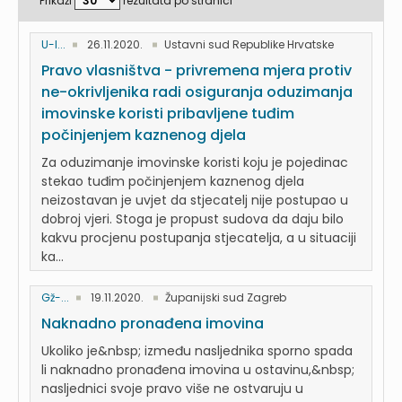
Prikaži
rezultata po stranici
U-I...
26.11.2020.
Ustavni sud Republike Hrvatske
Pravo vlasništva - privremena mjera protiv
ne-okrivljenika radi osiguranja oduzimanja
imovinske koristi pribavljene tuđim
počinjenjem kaznenog djela
Za oduzimanje imovinske koristi koju je pojedinac
stekao tuđim počinjenjem kaznenog djela
neizostavan je uvjet da stjecatelj nije postupao u
dobroj vjeri. Stoga je propust sudova da daju bilo
kakvu procjenu postupanja stjecatelja, a u situaciji
ka...
Gž-...
19.11.2020.
Županijski sud Zagreb
Naknadno pronađena imovina
Ukoliko je&nbsp; između nasljednika sporno spada
li naknadno pronađena imovina u ostavinu,&nbsp;
nasljednici svoje pravo više ne ostvaruju u