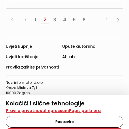
2
1
3
4
5
6
...
«
‹
Sljedeća
Posljed
Prva
Prethodna
›
»
Uvjeti kupnje
Upute autorima
Uvjeti korištenja
AI Lab
Pravila zaštite privatnosti
Novi informator d.o.o.
Kneza Mislava 7/1
10000 Zagreb
Telefon: 01/4555-454
Kolačići i slične tehnologije
Telefaks: 01/4612-553
info@informator.hr
Na našoj web stranici koristimo kolačiće i slične
Pravila privatnosti
Impressum
Popis partnera
tehnologije za pohranu, čitanje i obradu informacija na
vašem uređaju. Time poboljšavamo korisničko iskustvo,
Postavke
PRATITE NAS:
analiziramo promet na stranici te prikazujemo sadržaje i