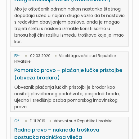
Ako je oštećenik odmah nakon nastanka štetnog
događaja uzeo u najam drugo vozilo da bi nastavio
s redovitim obavljanjem poslova, onda je mogao
trpjeti štetu s naslova izmakle koristi samo u
iznosu koji čini razliku između troškova koje je imao
kor...
Pž-...
02.03.2020.
Visoki trgovački sud Republike
Hrvatske
Pomorsko pravo – plaćanje lučke pristojbe
(obveza brodara)
Obveznik plaćanja lučkih pristojbi je brodar kao
nositelj plovidbenog poduhvata, posjednik broda,
ujedno i središnja osoba pomorskog imovinskog
prava.
Gž ...
11.11.2019.
Vrhovni sud Republike Hrvatske
Radno pravo – naknada troškova
postupka radničkog vijeća