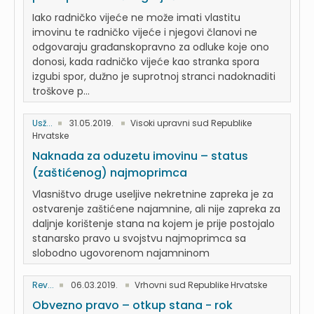
Iako radničko vijeće ne može imati vlastitu
imovinu te radničko vijeće i njegovi članovi ne
odgovaraju građanskopravno za odluke koje ono
donosi, kada radničko vijeće kao stranka spora
izgubi spor, dužno je suprotnoj stranci nadoknaditi
troškove p...
Usž...
31.05.2019.
Visoki upravni sud Republike
Hrvatske
Naknada za oduzetu imovinu – status
(zaštićenog) najmoprimca
Vlasništvo druge useljive nekretnine zapreka je za
ostvarenje zaštićene najamnine, ali nije zapreka za
daljnje korištenje stana na kojem je prije postojalo
stanarsko pravo u svojstvu najmoprimca sa
slobodno ugovorenom najamninom
Rev...
06.03.2019.
Vrhovni sud Republike Hrvatske
Obvezno pravo – otkup stana - rok