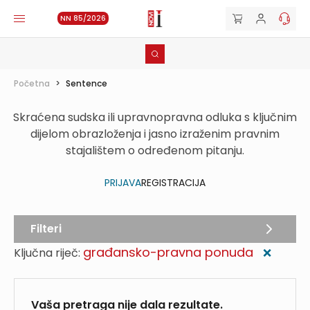
NN 85/2026
Početna
>
Sentence
Skraćena sudska ili upravnopravna odluka s ključnim
dijelom obrazloženja i jasno izraženim pravnim
stajalištem o određenom pitanju.
PRIJAVA
REGISTRACIJA
Filteri
građansko-pravna ponuda
Ključna riječ:
❌
Vaša pretraga nije dala rezultate.