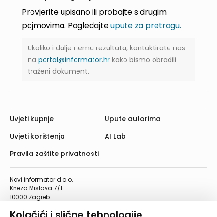
Provjerite upisano ili probajte s drugim
pojmovima. Pogledajte
upute za pretragu.
Ukoliko i dalje nema rezultata, kontaktirate nas
na
portal@informator.hr
kako bismo obradili
traženi dokument.
Uvjeti kupnje
Upute autorima
Uvjeti korištenja
AI Lab
Pravila zaštite privatnosti
Novi informator d.o.o.
Kneza Mislava 7/1
10000 Zagreb
Telefon: 01/4555-454
Kolačići i slične tehnologije
Telefaks: 01/4612-553