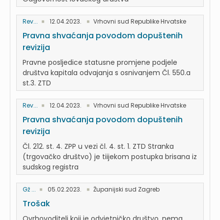
Rev...
12.04.2023.
Vrhovni sud Republike Hrvatske
Pravna shvaćanja povodom dopuštenih
revizija
Pravne posljedice statusne promjene podjele
društva kapitala odvajanja s osnivanjem Čl. 550.a
st.3. ZTD
Rev...
12.04.2023.
Vrhovni sud Republike Hrvatske
Pravna shvaćanja povodom dopuštenih
revizija
Čl. 212. st. 4. ZPP u vezi čl. 4. st. 1. ZTD Stranka
(trgovačko društvo) je tiijekom postupka brisana iz
sudskog registra
Gž ...
05.02.2023.
Županijski sud Zagreb
Trošak
Ovrhovoditelj koji je odvjetničko društvo, nema