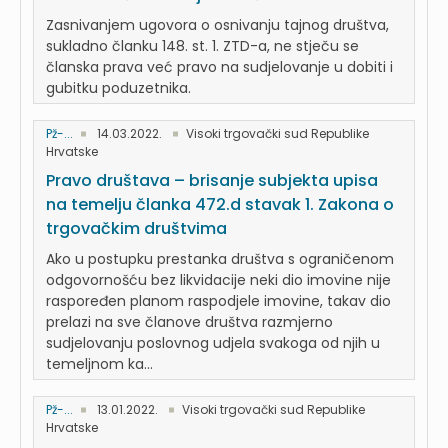
Zasnivanjem ugovora o osnivanju tajnog društva,
sukladno članku 148. st. 1. ZTD-a, ne stječu se
članska prava već pravo na sudjelovanje u dobiti i
gubitku poduzetnika.
Pž-...
14.03.2022.
Visoki trgovački sud Republike
Hrvatske
Pravo društava – brisanje subjekta upisa
na temelju članka 472.d stavak 1. Zakona o
trgovačkim društvima
Ako u postupku prestanka društva s ograničenom
odgovornošću bez likvidacije neki dio imovine nije
raspoređen planom raspodjele imovine, takav dio
prelazi na sve članove društva razmjerno
sudjelovanju poslovnog udjela svakoga od njih u
temeljnom ka...
Pž-...
13.01.2022.
Visoki trgovački sud Republike
Hrvatske