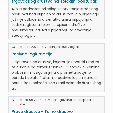
trgovačkog društva na stečajni postupak
Ako je podnesen prijedlog za otvaranje stečajnog
postupka nad pripojenim društvom, a o prijedlogu
još nije odlučeno u trenutku upisa pripajanja u
sudski registar u kojem je upisano društvo
preuzimatelj, odluka o prijedlogu za otvaranje
stečajnog p...
Gž ...
11.10.2022.
Županijski sud Zagreb
Pasivna legitimacija
Osiguravajuće društvo, kojemu je Hrvatski ured za
osiguranje na temelju članka 34. stavak 4. Zakona
o obveznim osiguranjima u prometu povjerio
obradu i isplatu šteta, nije pasivno legitimirano u
parnici koju pokreće HZZO radi naknade štete zbog
tr...
Pž-...
28.06.2022.
Visoki trgovački sud Republike
Hrvatske
Pravo društva - Tajno društvo