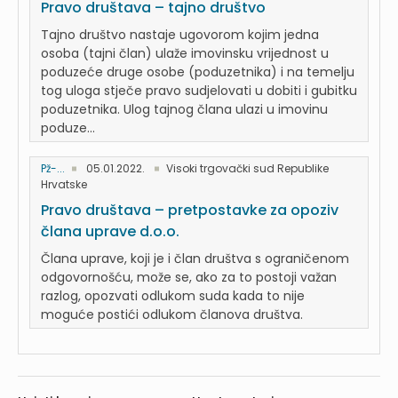
Pravo društava – tajno društvo
Tajno društvo nastaje ugovorom kojim jedna
osoba (tajni član) ulaže imovinsku vrijednost u
poduzeće druge osobe (poduzetnika) i na temelju
tog uloga stječe pravo sudjelovati u dobiti i gubitku
poduzetnika. Ulog tajnog člana ulazi u imovinu
poduze...
Pž-...
05.01.2022.
Visoki trgovački sud Republike
Hrvatske
Pravo društava – pretpostavke za opoziv
člana uprave d.o.o.
Člana uprave, koji je i član društva s ograničenom
odgovornošću, može se, ako za to postoji važan
razlog, opozvati odlukom suda kada to nije
moguće postići odlukom članova društva.