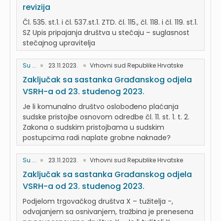
revizija
Čl. 535. st.1. i čl. 537.st.1. ZTD. čl. 115., čl. 118. i čl. 119. st.1.
SZ Upis pripajanja društva u stečaju – suglasnost
stečajnog upravitelja
Su ...
23.11.2023.
Vrhovni sud Republike Hrvatske
Zaključak sa sastanka Građanskog odjela
VSRH-a od 23. studenog 2023.
Je li komunalno društvo oslobođeno plaćanja
sudske pristojbe osnovom odredbe čl. 11. st. 1. t. 2.
Zakona o sudskim pristojbama u sudskim
postupcima radi naplate grobne naknade?
Su ...
23.11.2023.
Vrhovni sud Republike Hrvatske
Zaključak sa sastanka Građanskog odjela
VSRH-a od 23. studenog 2023.
Podjelom trgovačkog društva X – tužitelja -,
odvajanjem sa osnivanjem, tražbina je prenesena