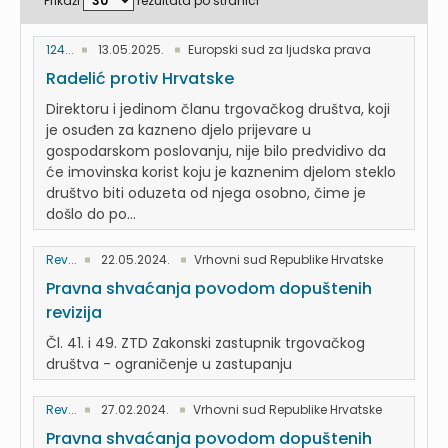
Prikaži
rezultata po stranici
124...
13.05.2025.
Europski sud za ljudska prava
Radelić protiv Hrvatske
Direktoru i jedinom članu trgovačkog društva, koji
je osuđen za kazneno djelo prijevare u
gospodarskom poslovanju, nije bilo predvidivo da
će imovinska korist koju je kaznenim djelom steklo
društvo biti oduzeta od njega osobno, čime je
došlo do po...
Rev...
22.05.2024.
Vrhovni sud Republike Hrvatske
Pravna shvaćanja povodom dopuštenih
revizija
Čl. 41. i 49. ZTD Zakonski zastupnik trgovačkog
društva - ograničenje u zastupanju
Rev...
27.02.2024.
Vrhovni sud Republike Hrvatske
Pravna shvaćanja povodom dopuštenih