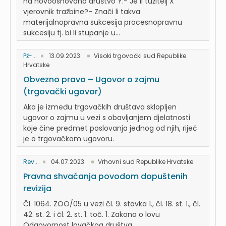
na novoosnovano društvo Y.- Je li tužitelj X
vjerovnik tražbine?- Znači li takva
materijalnopravna sukcesija procesnopravnu
sukcesiju tj. bi li stupanje u...
Pž-...
13.09.2023.
Visoki trgovački sud Republike
Hrvatske
Obvezno pravo – Ugovor o zajmu
(trgovački ugovor)
Ako je između trgovačkih društava sklopljen
ugovor o zajmu u vezi s obavljanjem djelatnosti
koje čine predmet poslovanja jednog od njih, riječ
je o trgovačkom ugovoru.
Rev...
04.07.2023.
Vrhovni sud Republike Hrvatske
Pravna shvaćanja povodom dopuštenih
revizija
Čl. 1064. ZOO/05 u vezi čl. 9. stavka 1., čl. 18. st. 1., čl.
42. st. 2. i čl. 2. st. 1. toč. 1. Zakona o lovu
Odgovornost lovačkog društva