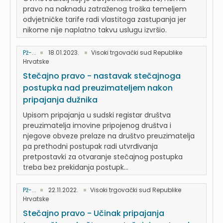
pravo na naknadu zatraženog troška temeljem
odvjetničke tarife radi vlastitoga zastupanja jer
nikome nije naplatno takvu uslugu izvršio.
Pž-...
18.01.2023.
Visoki trgovački sud Republike
Hrvatske
Stečajno pravo - nastavak stečajnoga
postupka nad preuzimateljem nakon
pripajanja dužnika
Upisom pripajanja u sudski registar društva
preuzimatelja imovine pripojenog društva i
njegove obveze prelaze na društvo preuzimatelja
pa prethodni postupak radi utvrđivanja
pretpostavki za otvaranje stečajnog postupka
treba bez prekidanja postupk...
Pž-...
22.11.2022.
Visoki trgovački sud Republike
Hrvatske
Stečajno pravo - Učinak pripajanja