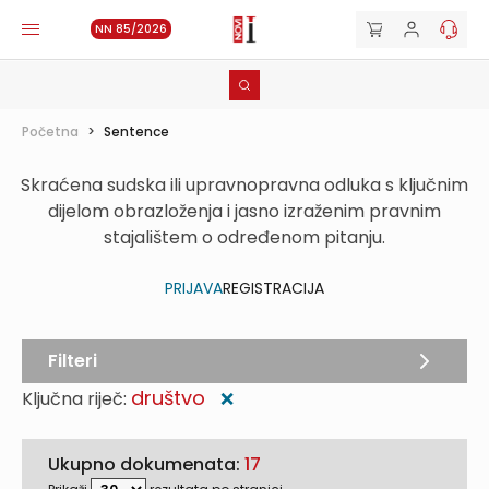
NN 85/2026
Početna
>
Sentence
Skraćena sudska ili upravnopravna odluka s ključnim
dijelom obrazloženja i jasno izraženim pravnim
stajalištem o određenom pitanju.
PRIJAVA
REGISTRACIJA
Filteri
društvo
Ključna riječ:
❌
Ukupno dokumenata:
17