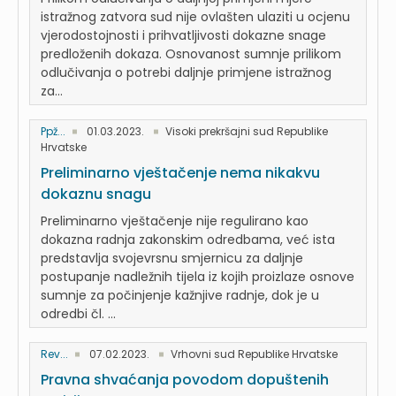
istražnog zatvora sud nije ovlašten ulaziti u ocjenu
vjerodostojnosti i prihvatljivosti dokazne snage
predloženih dokaza. Osnovanost sumnje prilikom
odlučivanja o potrebi daljnje primjene istražnog
za...
Ppž...
01.03.2023.
Visoki prekršajni sud Republike
Hrvatske
Preliminarno vještačenje nema nikakvu
dokaznu snagu
Preliminarno vještačenje nije regulirano kao
dokazna radnja zakonskim odredbama, već ista
predstavlja svojevrsnu smjernicu za daljnje
postupanje nadležnih tijela iz kojih proizlaze osnove
sumnje za počinjenje kažnjive radnje, dok je u
odredbi čl. ...
Rev...
07.02.2023.
Vrhovni sud Republike Hrvatske
Pravna shvaćanja povodom dopuštenih