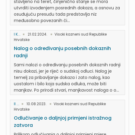
stavljeno na teret, činjenično stanje se mora
utvrditi izvođenjem posrednih dokaza, a osnovu za
osuđujuću presudu tada predstavlja niz
međusobno povezanih či...
I K...
21.02.2024.
Visoki kazneni sud Republike
Hrvatske
Nalog o određivanju posebnih dokaznih
radnji
Sami nalozi o određivanju posebnih dokaznih radnji
nisu dokazi, jer je riječ o sudskoj odluci. Nalog je
temelj za pribavljanje dokaza i zato nalog, kao
uostalom i bilo koja sudska odluka, može biti
manjkav. Po prirodi stvari, manjkavost naloga o o...
II ...
10.08.2023.
Visoki kazneni sud Republike
Hrvatske
Odlučivanje o daljnjoj primjeni istražnog
zatvora
Prilikom odlučivanja o daljnjoj primjeni mjere