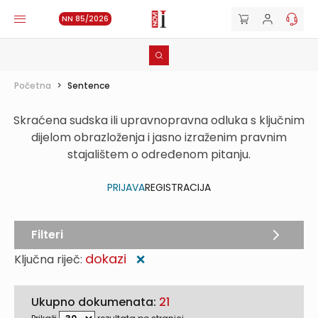
NN 85/2026
Početna
>
Sentence
Skraćena sudska ili upravnopravna odluka s ključnim
dijelom obrazloženja i jasno izraženim pravnim
stajalištem o određenom pitanju.
PRIJAVA
REGISTRACIJA
Filteri
dokazi
Ključna riječ:
❌
Ukupno dokumenata:
21