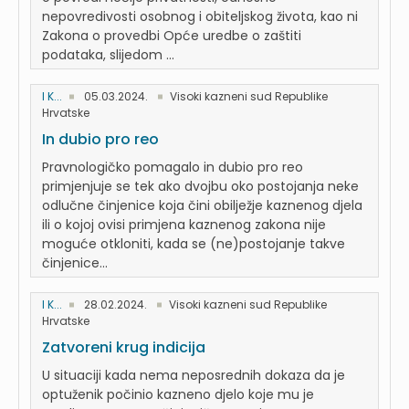
nepovredivosti osobnog i obiteljskog života, kao ni
Zakona o provedbi Opće uredbe o zaštiti
podataka, slijedom ...
I K...
05.03.2024.
Visoki kazneni sud Republike
Hrvatske
In dubio pro reo
Pravnologičko pomagalo in dubio pro reo
primjenjuje se tek ako dvojbu oko postojanja neke
odlučne činjenice koja čini obilježje kaznenog djela
ili o kojoj ovisi primjena kaznenog zakona nije
moguće otkloniti, kada se (ne)postojanje takve
činjenice...
I K...
28.02.2024.
Visoki kazneni sud Republike
Hrvatske
Zatvoreni krug indicija
U situaciji kada nema neposrednih dokaza da je
optuženik počinio kazneno djelo koje mu je