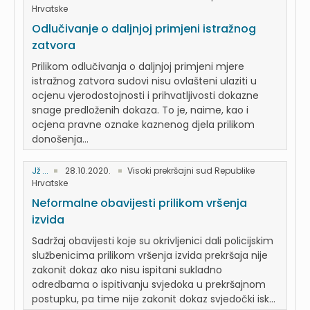
Hrvatske
Odlučivanje o daljnjoj primjeni istražnog
zatvora
Prilikom odlučivanja o daljnjoj primjeni mjere
istražnog zatvora sudovi nisu ovlašteni ulaziti u
ocjenu vjerodostojnosti i prihvatljivosti dokazne
snage predloženih dokaza. To je, naime, kao i
ocjena pravne oznake kaznenog djela prilikom
donošenja...
Jž ...
28.10.2020.
Visoki prekršajni sud Republike
Hrvatske
Neformalne obavijesti prilikom vršenja
izvida
Sadržaj obavijesti koje su okrivljenici dali policijskim
službenicima prilikom vršenja izvida prekršaja nije
zakonit dokaz ako nisu ispitani sukladno
odredbama o ispitivanju svjedoka u prekršajnom
postupku, pa time nije zakonit dokaz svjedočki isk...