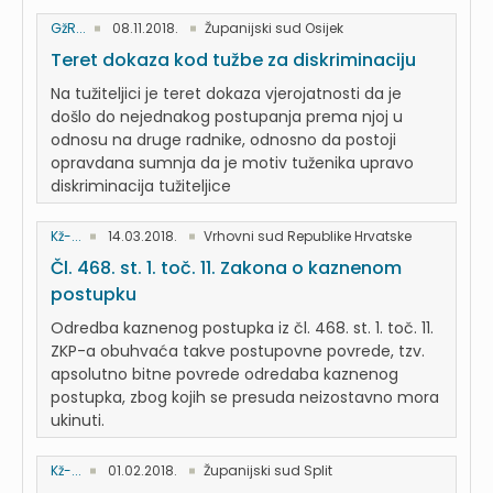
GžR...
08.11.2018.
Županijski sud Osijek
Teret dokaza kod tužbe za diskriminaciju
Na tužiteljici je teret dokaza vjerojatnosti da je
došlo do nejednakog postupanja prema njoj u
odnosu na druge radnike, odnosno da postoji
opravdana sumnja da je motiv tuženika upravo
diskriminacija tužiteljice
Kž-...
14.03.2018.
Vrhovni sud Republike Hrvatske
Čl. 468. st. 1. toč. 11. Zakona o kaznenom
postupku
Odredba kaznenog postupka iz čl. 468. st. 1. toč. 11.
ZKP-a obuhvaća takve postupovne povrede, tzv.
apsolutno bitne povrede odredaba kaznenog
postupka, zbog kojih se presuda neizostavno mora
ukinuti.
Kž-...
01.02.2018.
Županijski sud Split