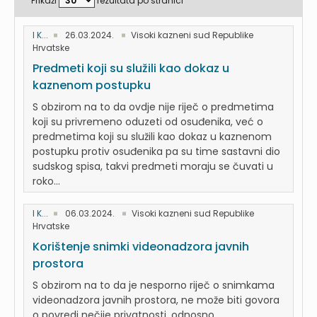
Prikaži
rezultata po stranici
I K...
26.03.2024.
Visoki kazneni sud Republike
Hrvatske
Predmeti koji su služili kao dokaz u
kaznenom postupku
S obzirom na to da ovdje nije riječ o predmetima
koji su privremeno oduzeti od osuđenika, već o
predmetima koji su služili kao dokaz u kaznenom
postupku protiv osuđenika pa su time sastavni dio
sudskog spisa, takvi predmeti moraju se čuvati u
roko...
I K...
06.03.2024.
Visoki kazneni sud Republike
Hrvatske
Korištenje snimki videonadzora javnih
prostora
S obzirom na to da je nesporno riječ o snimkama
videonadzora javnih prostora, ne može biti govora
o povredi nečije privatnosti, odnosno