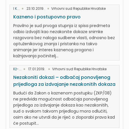
I K...
23.10.2019.
Vrhovni sud Republike Hrvatske
Kazneno i postupovno pravo
Pravilno je sud prvoga stupnja iz spisa predmeta
odbio izdvojiti kao nezakonite dokaze snimke
razgovora bez naloga sudbene vlasti, odnosno bez
optuženikovog znanja i pristanka na takvo
snimanje jer interes kaznenog progona i
kažnjavanja počinitelj...
Kž-...
17.01.2019.
Vrhovni sud Republike Hrvatske
Nezakoniti dokazi – odbačaj ponovljenog
prijedloga za izdvajanje nezakonitih dokaza
Budući da Zakon o kaznenom postupku (ZKP/08)
ne predviđa mogućnost odbačaja ponovljenog
prijedloga za izdvajanje dokaza kao nezakonitih,
sud o svakom takvom prijedlogu mora odlučiti,
osim ako ne utvrdi da je riječ o zloporabi prava kad
će postupit...