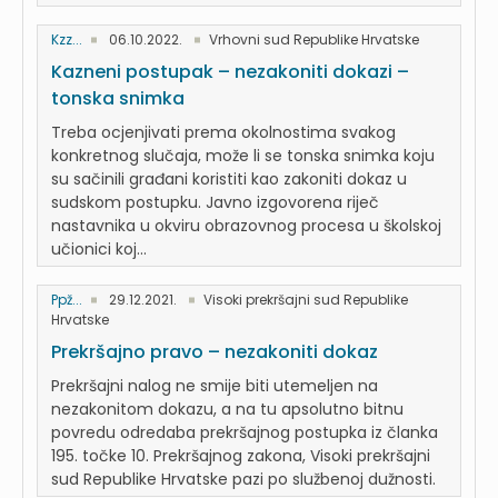
Kzz...
06.10.2022.
Vrhovni sud Republike Hrvatske
Kazneni postupak – nezakoniti dokazi –
tonska snimka
Treba ocjenjivati prema okolnostima svakog
konkretnog slučaja, može li se tonska snimka koju
su sačinili građani koristiti kao zakoniti dokaz u
sudskom postupku. Javno izgovorena riječ
nastavnika u okviru obrazovnog procesa u školskoj
učionici koj...
Ppž...
29.12.2021.
Visoki prekršajni sud Republike
Hrvatske
Prekršajno pravo – nezakoniti dokaz
Prekršajni nalog ne smije biti utemeljen na
nezakonitom dokazu, a na tu apsolutno bitnu
povredu odredaba prekršajnog postupka iz članka
195. točke 10. Prekršajnog zakona, Visoki prekršajni
sud Republike Hrvatske pazi po službenoj dužnosti.