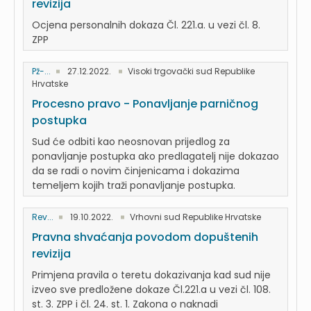
revizija
Ocjena personalnih dokaza Čl. 221.a. u vezi čl. 8.
ZPP
Pž-...
27.12.2022.
Visoki trgovački sud Republike
Hrvatske
Procesno pravo - Ponavljanje parničnog
postupka
Sud će odbiti kao neosnovan prijedlog za
ponavljanje postupka ako predlagatelj nije dokazao
da se radi o novim činjenicama i dokazima
temeljem kojih traži ponavljanje postupka.
Rev...
19.10.2022.
Vrhovni sud Republike Hrvatske
Pravna shvaćanja povodom dopuštenih
revizija
Primjena pravila o teretu dokazivanja kad sud nije
izveo sve predložene dokaze Čl.221.a u vezi čl. 108.
st. 3. ZPP i čl. 24. st. 1. Zakona o naknadi