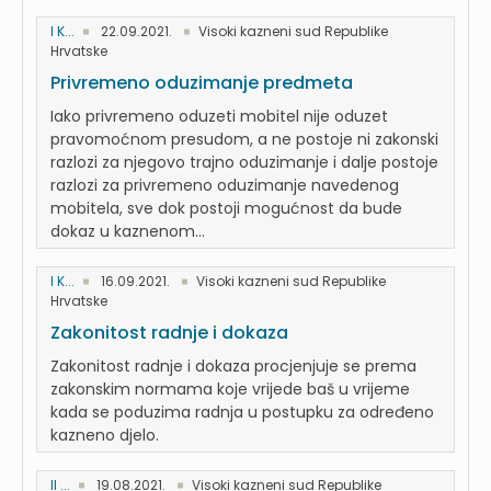
I K...
22.09.2021.
Visoki kazneni sud Republike
Hrvatske
Privremeno oduzimanje predmeta
Iako privremeno oduzeti mobitel nije oduzet
pravomoćnom presudom, a ne postoje ni zakonski
razlozi za njegovo trajno oduzimanje i dalje postoje
razlozi za privremeno oduzimanje navedenog
mobitela, sve dok postoji mogućnost da bude
dokaz u kaznenom...
I K...
16.09.2021.
Visoki kazneni sud Republike
Hrvatske
Zakonitost radnje i dokaza
Zakonitost radnje i dokaza procjenjuje se prema
zakonskim normama koje vrijede baš u vrijeme
kada se poduzima radnja u postupku za određeno
kazneno djelo.
II ...
19.08.2021.
Visoki kazneni sud Republike