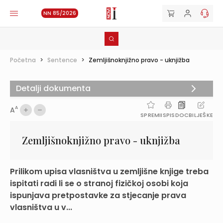
NN 85/2026
Početna
>
Sentence
>
Zemljišnoknjižno pravo - uknjižba
Detalji dokumenta
A
A
SPREMI
ISPIS
DOC
BILJEŠKE
Zemljišnoknjižno pravo - uknjižba
Prilikom upisa vlasništva u zemljišne knjige treba
ispitati radi li se o stranoj fizičkoj osobi koja
ispunjava pretpostavke za stjecanje prava
vlasništva u v...