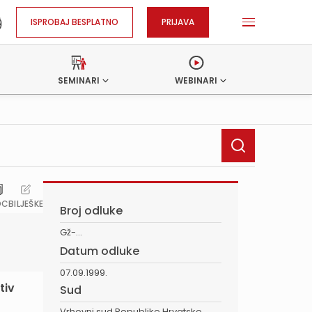
ISPROBAJ BESPLATNO
PRIJAVA
SEMINARI
WEBINARI
OC
BILJEŠKE
Broj odluke
Gž-...
Datum odluke
07.09.1999.
tiv
Sud
Vrhovni sud Republike Hrvatske