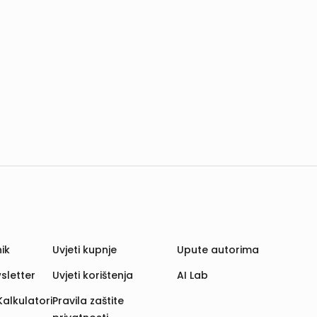
ik
Uvjeti kupnje
Upute autorima
sletter
Uvjeti korištenja
AI Lab
Kalkulatori
Pravila zaštite