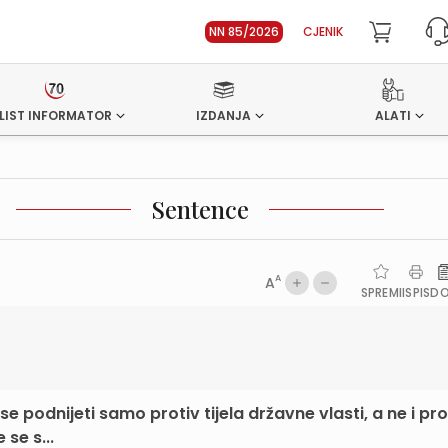
NN 85/2026
CJENIK
LIST INFORMATOR
IZDANJA
ALATI
Sentence
A
A
SPREMI
ISPIS
D
 podnijeti samo protiv tijela državne vlasti, a ne i pro
 se s...