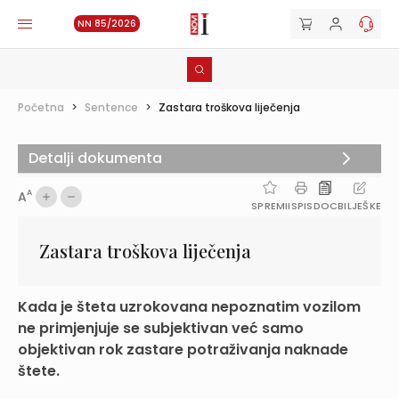
NN 85/2026
Početna
>
Sentence
>
Zastara troškova liječenja
Detalji dokumenta
A
A
SPREMI
ISPIS
DOC
BILJEŠKE
Zastara troškova liječenja
Kada je šteta uzrokovana nepoznatim vozilom
ne primjenjuje se subjektivan već samo
objektivan rok zastare potraživanja naknade
štete.