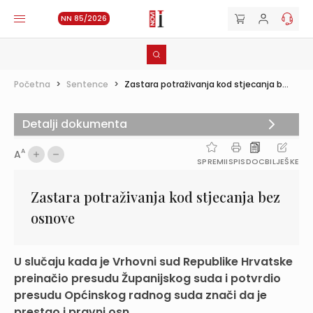
NN 85/2026
Početna
>
Sentence
>
Zastara potraživanja kod stjecanja b...
Detalji dokumenta
A
A
SPREMI
ISPIS
DOC
BILJEŠKE
Zastara potraživanja kod stjecanja bez
osnove
U slučaju kada je Vrhovni sud Republike Hrvatske
preinačio presudu Županijskog suda i potvrdio
presudu Općinskog radnog suda znači da je
prestao i pravni osn...