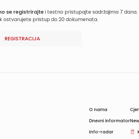
o se registrirajte
i testno pristupajte sadržajima 7 dana.
k ostvarujete pristup do 20 dokumenata.
REGISTRACIJA
O nama
Cjen
Dnevni informator
New
Info-radar