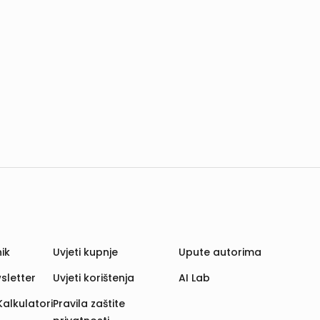
ik
Uvjeti kupnje
Upute autorima
sletter
Uvjeti korištenja
AI Lab
Kalkulatori
Pravila zaštite