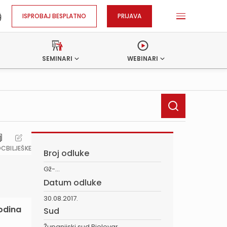
ISPROBAJ BESPLATNO
PRIJAVA
SEMINARI
WEBINARI
OC
BILJEŠKE
Broj odluke
Gž-...
Datum odluke
30.08.2017.
godina
Sud
Županijski sud Bjelovar