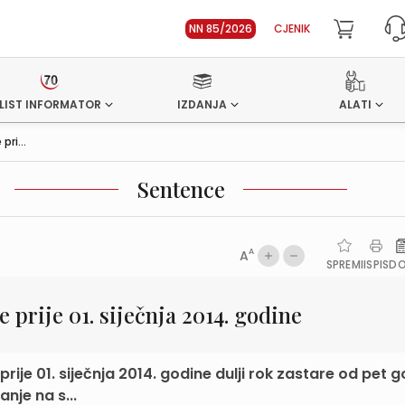
NN 85/2026
CJENIK
LIST INFORMATOR
IZDANJA
ALATI
ri...
Sentence
A
A
SPREMI
ISPIS
D
e prije 01. siječnja 2014. godine
ije 01. siječnja 2014. godine dulji rok zastare od pet 
nje na s...