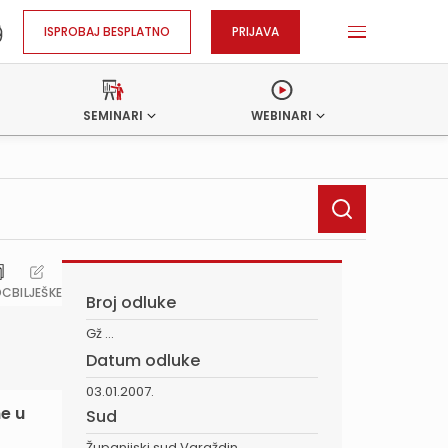
ISPROBAJ BESPLATNO
PRIJAVA
SEMINARI
WEBINARI
OC
BILJEŠKE
Broj odluke
Gž ...
Datum odluke
03.01.2007.
ne u
Sud
Županijski sud Varaždin