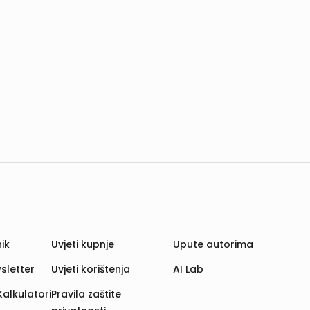
ik
Uvjeti kupnje
Upute autorima
sletter
Uvjeti korištenja
AI Lab
Kalkulatori
Pravila zaštite