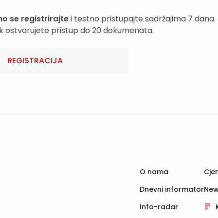
o se registrirajte
i testno pristupajte sadržajima 7 dana.
k ostvarujete pristup do 20 dokumenata.
REGISTRACIJA
O nama
Cjen
Dnevni informator
New
Info-radar