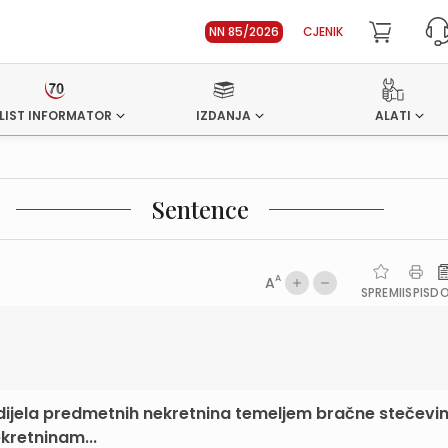
NN 85/2026
CJENIK
LIST INFORMATOR
IZDANJA
ALATI
Sentence
A
A
SPREMI
ISPIS
D
 ¼ dijela predmetnih nekretnina temeljem bračne stečevi
kretninam...