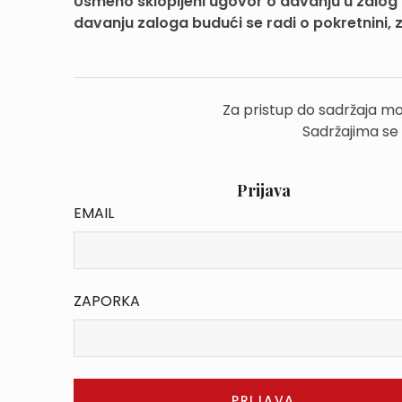
Usmeno sklopljeni ugovor o davanju u zalo
davanju zaloga budući se radi o pokretnini, z
Za pristup do sadržaja mo
Sadržajima se
Prijava
EMAIL
ZAPORKA