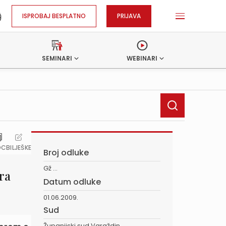
ISPROBAJ BESPLATNO
PRIJAVA
SEMINARI
WEBINARI
OC
BILJEŠKE
Broj odluke
Gž ...
ra
Datum odluke
01.06.2009.
Sud
Županijski sud Varaždin