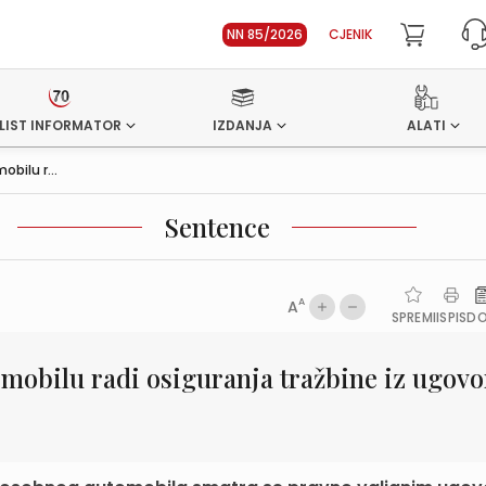
NN 85/2026
CJENIK
LIST INFORMATOR
IZDANJA
ALATI
bilu r...
Sentence
A
A
SPREMI
ISPIS
D
mobilu radi osiguranja tražbine iz ugovo