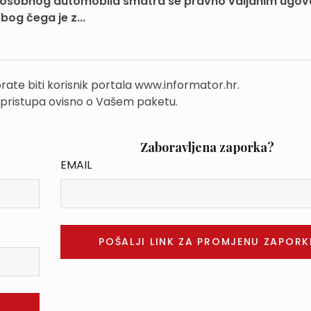
g osobnog automobila smatra se pravno valjanim ugo
bog čega je z...
rate biti korisnik portala www.informator.hr.
 pristupa ovisno o Vašem paketu.
Zaboravljena zaporka?
EMAIL