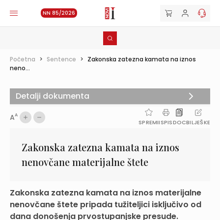
NN 85/2026
Početna
>
Sentence
>
Zakonska zatezna kamata na iznos
neno...
Detalji dokumenta
A
A
SPREMI
ISPIS
DOC
BILJEŠKE
Zakonska zatezna kamata na iznos
nenovčane materijalne štete
Zakonska zatezna kamata na iznos materijalne
nenovčane štete pripada tužiteljici isključivo od
dana donošenja prvostupanjske presude.