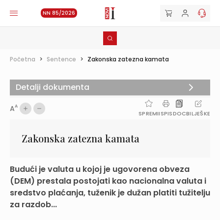
NN 85/2026
Početna
>
Sentence
>
Zakonska zatezna kamata
Detalji dokumenta
A
A
SPREMI
ISPIS
DOC
BILJEŠKE
Zakonska zatezna kamata
Budući je valuta u kojoj je ugovorena obveza
(DEM) prestala postojati kao nacionalna valuta i
sredstvo plaćanja, tuženik je dužan platiti tužitelju
za razdob...