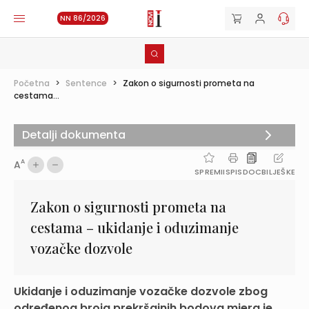
NN 86/2026
Početna
>
Sentence
>
Zakon o sigurnosti prometa na
cestama...
Detalji dokumenta
A
A
SPREMI
ISPIS
DOC
BILJEŠKE
Zakon o sigurnosti prometa na
cestama – ukidanje i oduzimanje
vozačke dozvole
Ukidanje i oduzimanje vozačke dozvole zbog
određenog broja prekršajnih bodova mjera je