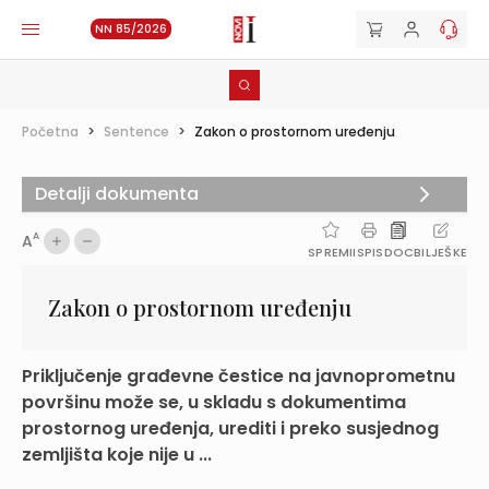
NN 85/2026
Početna
>
Sentence
>
Zakon o prostornom uređenju
Detalji dokumenta
A
A
SPREMI
ISPIS
DOC
BILJEŠKE
Zakon o prostornom uređenju
Priključenje građevne čestice na javnoprometnu
površinu može se, u skladu s dokumentima
prostornog uređenja, urediti i preko susjednog
zemljišta koje nije u ...