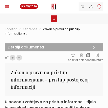
NN 85/2026
Početna
>
Sentence
>
Zakon o pravu na pristup
informacijam...
Detalji dokumenta
A
A
SPREMI
ISPIS
DOC
BILJEŠKE
Zakon o pravu na pristup
informacijama – pristup postojećoj
informaciji
U povodu zahtjeva za pristup informaciji tijelo
javne vlasti nema obvezu provoditi dokazni