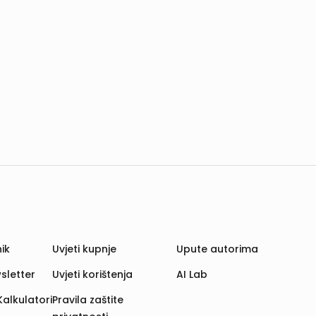
ik
Uvjeti kupnje
Upute autorima
sletter
Uvjeti korištenja
AI Lab
Kalkulatori
Pravila zaštite