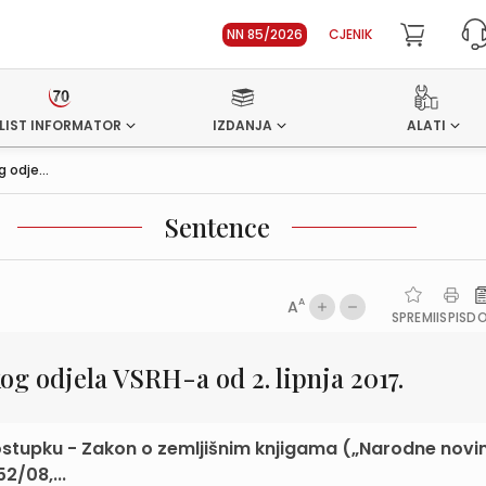
NN 85/2026
CJENIK
LIST INFORMATOR
IZDANJA
ALATI
 odje...
Sentence
A
A
SPREMI
ISPIS
D
g odjela VSRH-a od 2. lipnja 2017.
stupku - Zakon o zemljišnim knjigama („Narodne novin
2/08,...