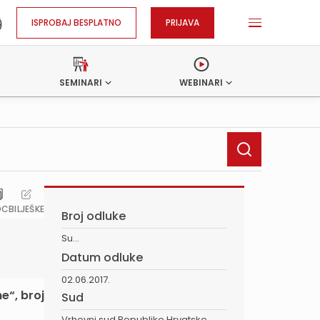
ISPROBAJ BESPLATNO
PRIJAVA
SEMINARI
WEBINARI
OC
BILJEŠKE
Broj odluke
Su...
Datum odluke
02.06.2017.
e“, broj
Sud
Vrhovni sud Republike Hrvatske