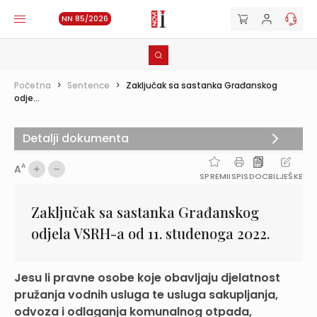
NN 85/2026
Početna
>
Sentence
>
Zaključak sa sastanka Građanskog
odje...
Detalji dokumenta
A
A
SPREMI
ISPIS
DOC
BILJEŠKE
Zaključak sa sastanka Građanskog
odjela VSRH-a od 11. studenoga 2022.
Jesu li pravne osobe koje obavljaju djelatnost
pružanja vodnih usluga te usluga sakupljanja,
odvoza i odlaganja komunalnog otpada,