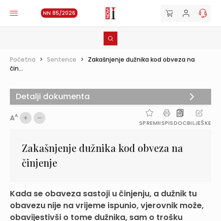
NN 85/2026
Početna
>
Sentence
>
Zakašnjenje dužnika kod obveza na
čin...
Detalji dokumenta
A
A
SPREMI
ISPIS
DOC
BILJEŠKE
Zakašnjenje dužnika kod obveza na
činjenje
Kada se obaveza sastoji u činjenju, a dužnik tu
obavezu nije na vrijeme ispunio, vjerovnik može,
obavijestivši o tome dužnika, sam o trošku